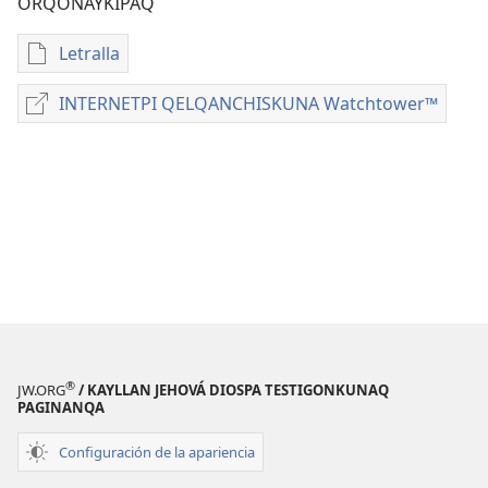
ORQONAYKIPAQ
Letralla
Kaypi
qelqakunatan
INTERNETPI QELQANCHISKUNA Watchtower™
INTERNETPI
copiawaq
QELQANCHISKUNA
DIOSMANTA
Watchtower™
WILLASUNCHIS
Diciembre
2015
®
JW.ORG
/ KAYLLAN JEHOVÁ DIOSPA TESTIGONKUNAQ
PAGINANQA
Configuración de la apariencia