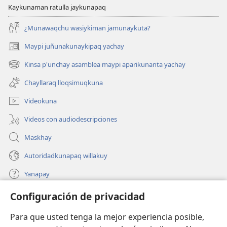
Kaykunaman ratulla jaykunapaq
¿Munawaqchu wasiykiman jamunaykuta?
Maypi juñunakunaykipaq yachay
(abre
una
Kinsa p'unchay asamblea maypi aparikunanta yachay
(abre
nueva
una
ventana)
Chayllaraq lloqsimuqkuna
nueva
ventana)
Videokuna
Videos con audiodescripciones
Maskhay
Autoridadkunapaq willakuy
Yanapay
Configuración de privacidad
Donacionta churanapaq
(abre
una
Para que usted tenga la mejor experiencia posible,
nueva