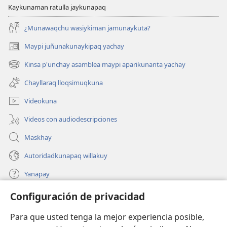
Kaykunaman ratulla jaykunapaq
¿Munawaqchu wasiykiman jamunaykuta?
Maypi juñunakunaykipaq yachay
(abre
una
Kinsa p'unchay asamblea maypi aparikunanta yachay
(abre
nueva
una
ventana)
Chayllaraq lloqsimuqkuna
nueva
ventana)
Videokuna
Videos con audiodescripciones
Maskhay
Autoridadkunapaq willakuy
Yanapay
Configuración de privacidad
Donacionta churanapaq
(abre
una
Para que usted tenga la mejor experiencia posible,
nueva