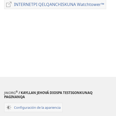
qelqakunatan
INTERNETPI QELQANCHISKUNA Watchtower™
INTERNETPI
copiawaq
QELQANCHISKUNA
DIOSMANTA
Watchtower™
WILLASUNCHIS
Abril
2011
®
JW.ORG
/ KAYLLAN JEHOVÁ DIOSPA TESTIGONKUNAQ
PAGINANQA
Configuración de la apariencia