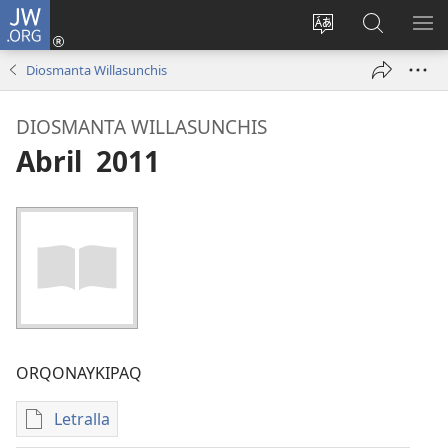
JW.ORG
Sutiykiwan
jaykuy
Direccionpi simi
JW.ORG
QH
(abre
akllay
nisqapi
ME
Diosmanta Willasunchis
una
maskhay
nueva
DIOSMANTA WILLASUNCHIS
ventana)
Abril 2011
ORQONAYKIPAQ
Letralla
Kaypi