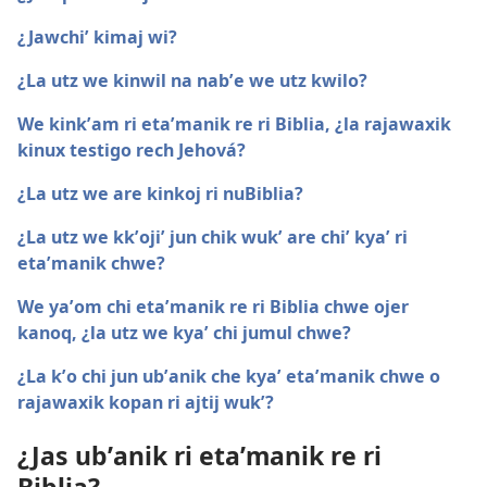
¿Jawchiʼ kimaj wi?
¿La utz we kinwil na nabʼe we utz kwilo?
We kinkʼam ri etaʼmanik re ri Biblia, ¿la rajawaxik
kinux testigo rech Jehová?
¿La utz we are kinkoj ri nuBiblia?
¿La utz we kkʼojiʼ jun chik wukʼ are chiʼ kyaʼ ri
etaʼmanik chwe?
We yaʼom chi etaʼmanik re ri Biblia chwe ojer
kanoq, ¿la utz we kyaʼ chi jumul chwe?
¿La kʼo chi jun ubʼanik che kyaʼ etaʼmanik chwe o
rajawaxik kopan ri ajtij wukʼ?
¿Jas ubʼanik ri etaʼmanik re ri