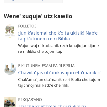
Wene' xuquje' utz kawilo
FOLLETOS
¡Jun kʼaslemal che kʼo ta ukʼisik! Nabʼe
taq kʼutunem re ri Biblia
Wajun wuj riʼ ktobʼanik rech kmajix jun tijonik
re ri Biblia che tojom taj.
E KʼUTUNEM ESAM PA RI BIBLIA
Chawilaʼ jas ubʼanik wajun etaʼmanik riʼ
Chakʼamaʼ jun etaʼmanik re ri Biblia che tojom
taj chnojimal katbʼe che rilik.
RI KQABʼANO
¿Jasche kqetaʼmaj chrij ri Biblia?