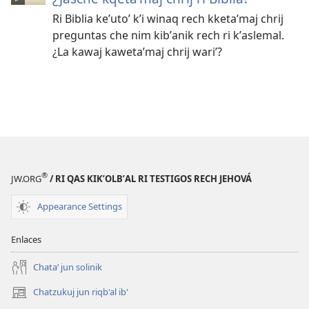
Ri Biblia keʼutoʼ kʼi winaq rech kketaʼmaj chrij
preguntas che nim kibʼanik rech ri kʼaslemal.
¿La kawaj kawetaʼmaj chrij wariʼ?
®
JW.ORG
/ RI QAS KIKʼOLBʼAL RI TESTIGOS RECH JEHOVÁ
Appearance Settings
Enlaces
Chataʼ jun solinik
Chatzukuj jun riqb'al ib'
(opens