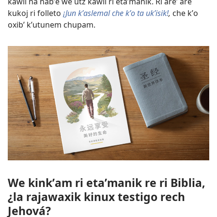
kawil na nabʼe we utz kawil ri etaʼmanik. Ri areʼ are
kukoj ri folleto
¡Jun kʼaslemal che kʼo ta ukʼisik!
,
che kʼo
oxibʼ kʼutunem chupam.
We kinkʼam ri etaʼmanik re ri Biblia,
¿la rajawaxik kinux testigo rech
Jehová?