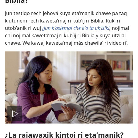
Biblia?
Jun testigo rech Jehová kuya etaʼmanik chawe pa taq
kʼutunem rech kawetaʼmaj ri kubʼij ri Biblia. Rukʼ ri
utobʼanik ri wuj
¡Jun kʼaslemal che kʼo ta ukʼisik!
,
nojimal
chi nojimal kawetaʼmaj ri kubʼij ri Biblia y kuya utzilal
chawe. We kawaj kawetaʼmaj más chawilaʼ ri video riʼ.
Play
¿La rajawaxik kintoj ri etaʼmanik?
video