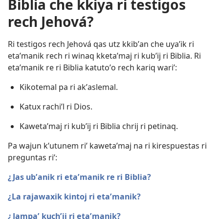
Biblia che kkiya ri testigos
rech Jehová?
Ri testigos rech Jehová qas utz kkibʼan che uyaʼik ri
etaʼmanik rech ri winaq kketaʼmaj ri kubʼij ri Biblia. Ri
etaʼmanik re ri Biblia katutoʼo rech kariq wariʼ:
Kikotemal pa ri akʼaslemal.
Katux rachiʼl ri Dios.
Kawetaʼmaj ri kubʼij ri Biblia chrij ri petinaq.
Pa wajun kʼutunem riʼ kawetaʼmaj na ri kirespuestas ri
preguntas riʼ:
¿Jas ubʼanik ri etaʼmanik re ri Biblia?
¿La rajawaxik kintoj ri etaʼmanik?
¿Jampaʼ kuchʼij ri etaʼmanik?