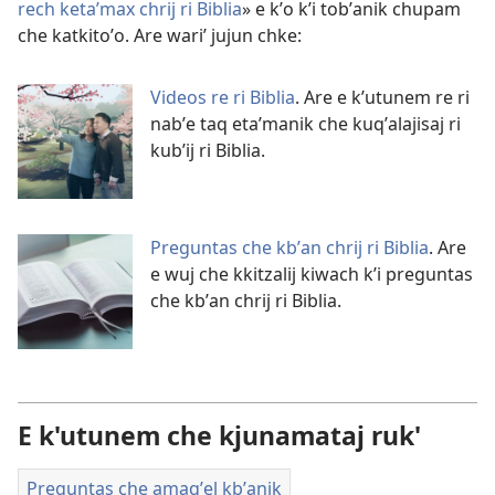
rech ketaʼmax chrij ri Biblia
» e kʼo kʼi tobʼanik chupam
che katkitoʼo. Are wariʼ jujun chke:
Videos re ri Biblia
. Are e kʼutunem re ri
nabʼe taq etaʼmanik che kuqʼalajisaj ri
kubʼij ri Biblia.
Preguntas che kbʼan chrij ri Biblia
. Are
e wuj che kkitzalij kiwach kʼi preguntas
che kbʼan chrij ri Biblia.
E k'utunem che kjunamataj ruk'
Preguntas che amaqʼel kbʼanik