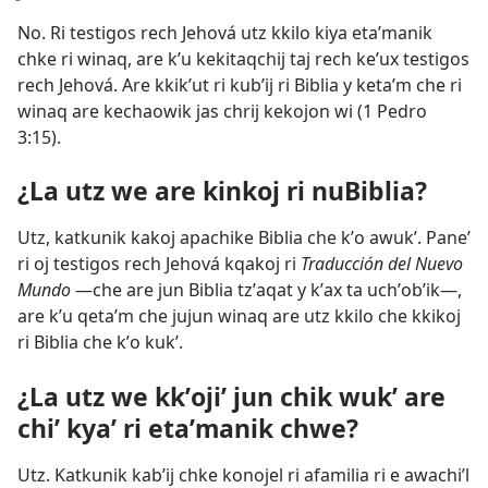
No. Ri testigos rech Jehová utz kkilo kiya etaʼmanik
chke ri winaq, are kʼu kekitaqchij taj rech keʼux testigos
rech Jehová. Are kkikʼut ri kubʼij ri Biblia y ketaʼm che ri
winaq are kechaowik jas chrij kekojon wi (
1 Pedro
3:15
).
¿La utz we are kinkoj ri nuBiblia?
Utz, katkunik kakoj apachike Biblia che kʼo awukʼ. Paneʼ
ri oj testigos rech Jehová kqakoj ri
Traducción del Nuevo
Mundo
—che are jun Biblia tzʼaqat y kʼax ta uchʼobʼik—,
are kʼu qetaʼm che jujun winaq are utz kkilo che kkikoj
ri Biblia che kʼo kukʼ.
¿La utz we kkʼojiʼ jun chik wukʼ are
chiʼ kyaʼ ri etaʼmanik chwe?
Utz. Katkunik kabʼij chke konojel ri afamilia ri e awachiʼl