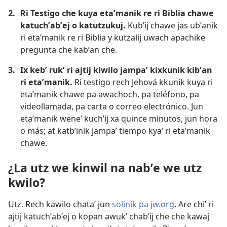
2.
Ri Testigo che kuya etaʼmanik re ri Biblia chawe
katuchʼabʼej o katutzukuj.
Kubʼij chawe jas ubʼanik
ri etaʼmanik re ri Biblia y kutzalij uwach apachike
pregunta che kabʼan che.
3.
Ix kebʼ rukʼ ri ajtij kiwilo jampaʼ kixkunik kibʼan
ri etaʼmanik.
Ri testigo rech Jehová kkunik kuya ri
etaʼmanik chawe pa awachoch, pa teléfono, pa
videollamada, pa carta o correo electrónico. Jun
etaʼmanik weneʼ kuchʼij xa quince minutos, jun hora
o más; at katbʼinik jampaʼ tiempo kyaʼ ri etaʼmanik
chawe.
¿La utz we kinwil na nabʼe we utz
kwilo?
Utz. Rech kawilo chataʼ jun
solinik pa jw.org
. Are chiʼ ri
ajtij katuchʼabʼej o kopan awukʼ chabʼij che che kawaj