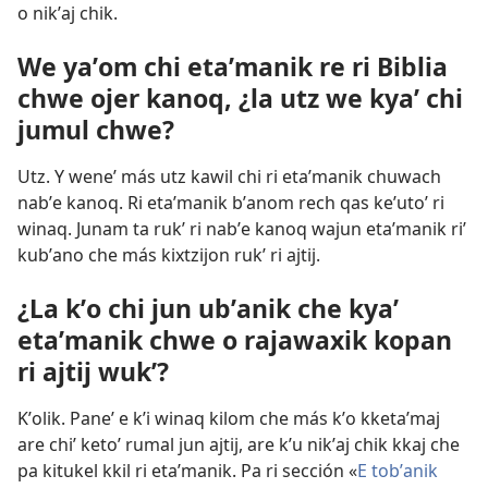
o nikʼaj chik.
We yaʼom chi etaʼmanik re ri Biblia
chwe ojer kanoq, ¿la utz we kyaʼ chi
jumul chwe?
Utz. Y weneʼ más utz kawil chi ri etaʼmanik chuwach
nabʼe kanoq. Ri etaʼmanik bʼanom rech qas keʼutoʼ ri
winaq. Junam ta rukʼ ri nabʼe kanoq wajun etaʼmanik riʼ
kubʼano che más kixtzijon rukʼ ri ajtij.
¿La kʼo chi jun ubʼanik che kyaʼ
etaʼmanik chwe o rajawaxik kopan
ri ajtij wukʼ?
Kʼolik. Paneʼ e kʼi winaq kilom che más kʼo kketaʼmaj
are chiʼ ketoʼ rumal jun ajtij, are kʼu nikʼaj chik kkaj che
pa kitukel kkil ri etaʼmanik. Pa ri sección «
E tobʼanik