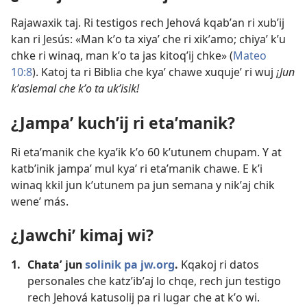
Rajawaxik taj. Ri testigos rech Jehová kqabʼan ri xubʼij
kan ri Jesús: «Man kʼo ta xiyaʼ che ri xikʼamo; chiyaʼ kʼu
chke ri winaq, man kʼo ta jas kitoqʼij chke» (
Mateo
10:8
). Katoj ta ri Biblia che kyaʼ chawe xuqujeʼ ri wuj
¡Jun
kʼaslemal che kʼo ta ukʼisik!
¿Jampaʼ kuchʼij ri etaʼmanik?
Ri etaʼmanik che kyaʼik kʼo 60 kʼutunem chupam. Y at
katbʼinik jampaʼ mul kyaʼ ri etaʼmanik chawe. E kʼi
winaq kkil jun kʼutunem pa jun semana y nikʼaj chik
weneʼ más.
¿Jawchiʼ kimaj wi?
1.
Chataʼ jun
solinik pa jw.org
.
Kqakoj ri datos
personales che katzʼibʼaj lo chqe, rech jun testigo
rech Jehová katusolij pa ri lugar che at kʼo wi.