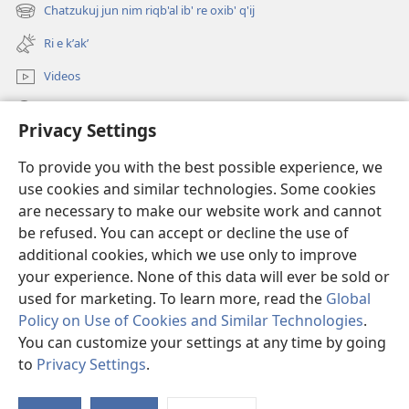
new
Chatzukuj jun nim riqb'al ib' re oxib' q'ij
(opens
window)
new
Ri e kʼakʼ
window)
Videos
Chawilaʼ JW.ORG
Privacy Settings
Kuchuj
(opens
To provide you with the best possible experience, we
new
use cookies and similar technologies. Some cookies
window)
UK'OLB'AL WUJ PA INTERNET Watchtower™
are necessary to make our website work and cannot
(opens
be refused. You can accept or decline the use of
new
®
JW Hub
window)
additional cookies, which we use only to improve
(opens
new
your experience. None of this data will ever be sold or
window)
used for marketing. To learn more, read the
Global
Policy on Use of Cookies and Similar Technologies
.
You can customize your settings at any time by going
Copyright
© 2026 Watch Tower Bible and Tract Society of Pennsylvania.
RI KTAʼ CHAWE CHIʼ KAKOJO
|
K'O TA CHI JUN KETAMANIK RI KATZ'IB'AJ
to
Privacy Settings
.
WARAL
|
PRIVACY SETTINGS