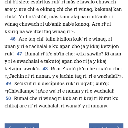
chi bʼi siete espíritus rukʼ ri más e lawalo chuwach
areʼ y, are chiʼ e okinaq chi che ri winaq, kekanaj kan
chilaʼ. Y chukʼisbʼal, más knimataj na ri ubʼanik ri
winaq chuwach ri ubʼanik nabʼe kanoq. Are riʼ ri
kkiriq na we itzel taq winaq riʼ».
46
Are taq chiʼ tajin ktzijon kukʼ ri e winaq, ri
unan y ri e rachalal e kʼo apan cho ja y kkaj ketzijon
47
rukʼ.
Rumal riʼ kʼo xbʼin che: «¿La xawilo? Ri anan
y ri e awachalal e takʼatoj apan cho ri ja y kkaj
48
ketzijon awukʼ».
Ri areʼ xubʼij kʼu che ri xbʼin che:
«¿Jachin riʼ ri nunan, y e jachin taq riʼ ri e wachalal?».
49
Xeʼukʼut ri u discípulos rukʼ ri uqʼabʼ, xubʼij:
«¡Chiwilampeʼ! ¡Are waʼ ri e nunan y ri e wachalal!
50
Rumal che ri winaq ri kubʼan ri kraj ri Nutat kʼo
chikaj are riʼ ri wachalal, ri wanabʼ y ri nunan».