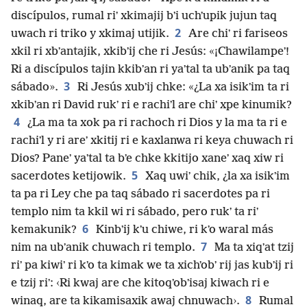
discípulos, rumal riʼ xkimajij bʼi uchʼupik jujun taq
2
uwach ri triko y xkimaj utijik.
Are chiʼ ri fariseos
xkil ri xbʼantajik, xkibʼij che ri Jesús: «¡Chawilampeʼ!
Ri a discípulos tajin kkibʼan ri yaʼtal ta ubʼanik pa taq
3
sábado».
Ri Jesús xubʼij chke: «¿La xa isikʼim ta ri
xkibʼan ri David rukʼ ri e rachiʼl are chiʼ xpe kinumik?
4
¿La ma ta xok pa ri rachoch ri Dios y la ma ta ri e
rachiʼl y ri areʼ xkitij ri e kaxlanwa ri keya chuwach ri
Dios? Paneʼ yaʼtal ta bʼe chke kkitijo xaneʼ xaq xiw ri
5
sacerdotes ketijowik.
Xaq uwiʼ chik, ¿la xa isikʼim
ta pa ri Ley che pa taq sábado ri sacerdotes pa ri
templo nim ta kkil wi ri sábado, pero rukʼ ta riʼ
6
kemakunik?
Kinbʼij kʼu chiwe, ri kʼo waral más
7
nim na ubʼanik chuwach ri templo.
Ma ta xiqʼat tzij
riʼ pa kiwiʼ ri kʼo ta kimak we ta xichʼobʼ rij jas kubʼij ri
e tzij riʼ: ‹Ri kwaj are che kitoqʼobʼisaj kiwach ri e
8
winaq, are ta kikamisaxik awaj chnuwach›.
Rumal