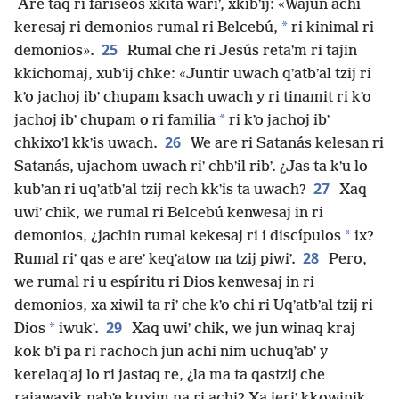
Are taq ri fariseos xkita wariʼ, xkibʼij: «Wajun achi
*
keresaj ri demonios rumal ri Belcebú,
ri kinimal ri
25
demonios».
Rumal che ri Jesús retaʼm ri tajin
kkichomaj, xubʼij chke: «Juntir uwach qʼatbʼal tzij ri
kʼo jachoj ibʼ chupam ksach uwach y ri tinamit ri kʼo
*
jachoj ibʼ chupam o ri familia
ri kʼo jachoj ibʼ
26
chkixoʼl kkʼis uwach.
We are ri Satanás kelesan ri
Satanás, ujachom uwach riʼ chbʼil ribʼ. ¿Jas ta kʼu lo
27
kubʼan ri uqʼatbʼal tzij rech kkʼis ta uwach?
Xaq
uwiʼ chik, we rumal ri Belcebú kenwesaj in ri
*
demonios, ¿jachin rumal kekesaj ri i discípulos
ix?
28
Rumal riʼ qas e areʼ keqʼatow na tzij piwiʼ.
Pero,
we rumal ri u espíritu ri Dios kenwesaj in ri
demonios, xa xiwil ta riʼ che kʼo chi ri Uqʼatbʼal tzij ri
29
*
Dios
iwukʼ.
Xaq uwiʼ chik, we jun winaq kraj
kok bʼi pa ri rachoch jun achi nim uchuqʼabʼ y
kerelaqʼaj lo ri jastaq re, ¿la ma ta qastzij che
rajawaxik nabʼe kuxim na ri achi? Xa jeriʼ kkowinik