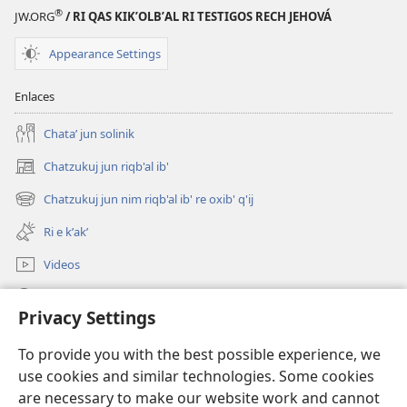
®
JW.ORG
/ RI QAS KIKʼOLBʼAL RI TESTIGOS RECH JEHOVÁ
Appearance Settings
Enlaces
Chataʼ jun solinik
Chatzukuj jun riqb'al ib'
(opens
new
Chatzukuj jun nim riqb'al ib' re oxib' q'ij
(opens
window)
new
Ri e kʼakʼ
window)
Videos
Chawilaʼ JW.ORG
Privacy Settings
Kuchuj
(opens
To provide you with the best possible experience, we
new
use cookies and similar technologies. Some cookies
window)
UK'OLB'AL WUJ PA INTERNET Watchtower™
are necessary to make our website work and cannot
(opens