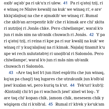
41
oxibʼ aqʼabʼ pa ri ukʼuʼx ri ulew.
Pa ri qʼatoj tzij, ri
e winaq re Nínive kewalij na kukʼ we winaq riʼ, e areʼ
kkiqʼalajisaj na che e ajmakibʼ we winaq riʼ. Rumal
che xkibʼan arrepentir kibʼ che ri kimak are chiʼ xkita
ri xutzijoj ri Jonás chke. Pero chiwilampeʼ, waral kʼo
42
jun ri más nim na ubʼanik chuwach ri Jonás.
Y pa
ri qʼatoj tzij, ri reina ri kpe pa ri sur kwalij na kukʼ we
winaq riʼ y kuqʼalajisaj na ri kimak. Najalaj tinamit kʼu
xpe wi rech xulutatabʼej ri unojibʼal ri Salomón. Pero
chiwilampeʼ, waral kʼo jun ri más nim ubʼanik
chuwach ri Salomón.
43
»Are taq kel bʼi jun itzel espíritu che jun winaq,
kqʼax pa chaqiʼj taq lugares che utzukuxik jun kʼolbʼal
44
jawiʼ kuxlan wi, pero kuriq ta kʼut.
Tekʼuriʼ kubʼij:
‹Kintzalij chi bʼi pa ri wachoch jawiʼ xinel wi loq›. Y
are taq chiʼ kopan chik, jamom chik, mesesem chik y
45
wiqiqem chi ri kʼolbʼal.
Rumal riʼ kbʼek y keʼukʼam