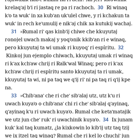
30
krelaqʼaj bʼi ri jastaq re pa ri rachoch.
Ri winaq
kʼo ta wukʼ in xa kubʼan ukʼulel chwe, y ri kchakun ta
wukʼ in rech keʼumulij e nikʼaj chik xa kutukij wachaj.
31
»Rumal riʼ qas kinbʼij chiwe che kkuyutaj
ronojel uwach makaj y yoqʼonik kkibʼan ri e winaq,
32
pero kkuyutaj ta wi umak ri kuyoqʼ ri espíritu.
Kinkoj jun ejemplo chiwach, kkuyutaj umak ri winaq
ri kʼax kchʼaw chrij ri Ralkʼwal Winaq; pero ri kʼax
kchʼaw chrij ri espíritu santo kkuyutaj ta ri umak,
kkuyutaj ta wi, ni pa taq we qʼij riʼ ni pa taq ri qʼij kpe
na.
33
»Chibʼanaʼ che ri cheʼ sibʼalaj utz, utz kʼu ri
uwach kuyaʼo o chibʼanaʼ chi ri cheʼ sibʼalaj qʼayinaq,
qʼayinaq kʼu ri uwach kuyaʼo. Rumal che ketaʼmatajik
34
we utz jun cheʼ rukʼ ri uwachinik kuyaʼo.
Ix junam
kukʼ kal taq kumatz, ¿la kixkowin lo kibʼij utz taq tzij
we ix itzel taq winaq? Rumal che ri kel lo chuchiʼ jun