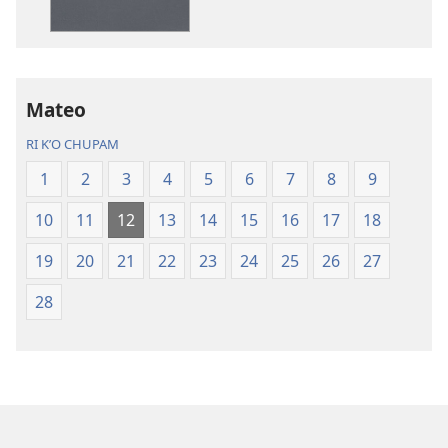
Biblia
Biblia
pa
pa
kʼicheʼ
kʼicheʼ
Mateo
RI KʼO CHUPAM
1
2
3
4
5
6
7
8
9
10
11
12
13
14
15
16
17
18
19
20
21
22
23
24
25
26
27
28