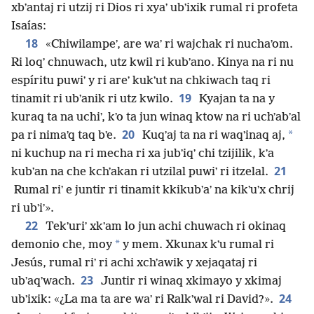
xbʼantaj ri utzij ri Dios ri xyaʼ ubʼixik rumal ri profeta
Isaías:
18
«Chiwilampeʼ, are waʼ ri wajchak ri nuchaʼom.
Ri loqʼ chnuwach, utz kwil ri kubʼano. Kinya na ri nu
espíritu puwiʼ y ri areʼ kukʼut na chkiwach taq ri
19
tinamit ri ubʼanik ri utz kwilo.
Kyajan ta na y
kuraq ta na uchiʼ, kʼo ta jun winaq ktow na ri uchʼabʼal
20
*
pa ri nimaʼq taq bʼe.
Kuqʼaj ta na ri waqʼinaq aj,
ni kuchup na ri mecha ri xa jubʼiqʼ chi tzijilik, kʼa
21
kubʼan na che kchʼakan ri utzilal puwiʼ ri itzelal.
Rumal riʼ e juntir ri tinamit kkikubʼaʼ na kikʼuʼx chrij
ri ubʼiʼ».
22
Tekʼuriʼ xkʼam lo jun achi chuwach ri okinaq
*
demonio che, moy
y mem. Xkunax kʼu rumal ri
Jesús, rumal riʼ ri achi xchʼawik y xejaqataj ri
23
ubʼaqʼwach.
Juntir ri winaq xkimayo y xkimaj
24
ubʼixik: «¿La ma ta are waʼ ri Ralkʼwal ri David?».