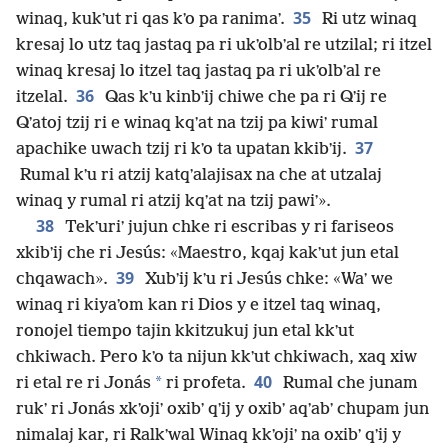
35
winaq, kukʼut ri qas kʼo pa ranimaʼ.
Ri utz winaq
kresaj lo utz taq jastaq pa ri ukʼolbʼal re utzilal; ri itzel
winaq kresaj lo itzel taq jastaq pa ri ukʼolbʼal re
36
itzelal.
Qas kʼu kinbʼij chiwe che pa ri Qʼij re
Qʼatoj tzij ri e winaq kqʼat na tzij pa kiwiʼ rumal
37
apachike uwach tzij ri kʼo ta upatan kkibʼij.
Rumal kʼu ri atzij katqʼalajisax na che at utzalaj
winaq y rumal ri atzij kqʼat na tzij pawiʼ».
38
Tekʼuriʼ jujun chke ri escribas y ri fariseos
xkibʼij che ri Jesús: «Maestro, kqaj kakʼut jun etal
39
chqawach».
Xubʼij kʼu ri Jesús chke: «Waʼ we
winaq ri kiyaʼom kan ri Dios y e itzel taq winaq,
ronojel tiempo tajin kkitzukuj jun etal kkʼut
chkiwach. Pero kʼo ta nijun kkʼut chkiwach, xaq xiw
40
*
ri etal re ri Jonás
ri profeta.
Rumal che junam
rukʼ ri Jonás xkʼojiʼ oxibʼ qʼij y oxibʼ aqʼabʼ chupam jun
nimalaj kar, ri Ralkʼwal Winaq kkʼojiʼ na oxibʼ qʼij y