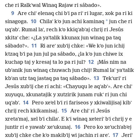
che ri Ralkʼwal Winaq Rajaw ri sábado».
9
Are chiʼ elenaq chi bʼi pa riʼ ri lugar, xok pa ri ki
10
*
sinagoga.
Chilaʼ kʼo jun achi kaminaq
jun che ri
uqʼabʼ. Rumal laʼ, rech kʼo kkiqʼabʼaj chrij ri Jesús
xkitaʼ che: «¿La yaʼtalik kkunax jun winaq pa taq
11
sábado?».
Ri areʼ xubʼij chke: «We kʼo jun ichij
ktzaq bʼi pa jun jul pa sábado, ¿la kʼo jun chiwe ix
12
kuchap taj y kresaj ta lo pa ri jul?
¡Más nim na
ubʼanik jun winaq chuwach jun chij! Rumal laʼ yaʼtalik
13
kbʼan utz taq jastaq pa taq sábado».
Tekʼuriʼ ri
Jesús xubʼij che ri achi: «Chayuqu le aqʼabʼ». Are chiʼ
xuyuqu, xkunatajik y xutzirik junam rukʼ ri jun chi
14
uqʼabʼ.
Pero xeʼel bʼi ri fariseos y xkiwalijisaj kibʼ
15
chrij rech kkikamisaj.
Are chiʼ ri Jesús
xretaʼmaj, xel bʼi chilaʼ. E kʼi winaq xeteriʼ bʼi chrij y e
16
juntir ri e yawabʼ xeʼukunaj.
Pero ko xeʼuchʼabʼej
17
xubʼij chke che kʼo makibʼij wi jachin ri areʼ.
Jeriʼ