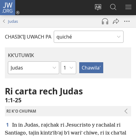
JW.ORG
Umajixik
sesión
Kakʼex
Chawilaʼ
RI
(opens
ri
JW.ORG
KK
Judas
new
chʼabʼal
RI
window)
rech
ME
CHASIKʼIJ UWACH PA
ri Internet
KKʼUTUWIK
K'utunem
Wuj
re
ri
Ri carta rech Judas
Biblia
1:1-25
RI KʼO CHUPAM
1
In in Judas, rajchak ri Jesucristo y rachalal ri
Santiago, tajin kintzʼibʼaj bʼi wariʼ chiwe, ri ix chaʼtal