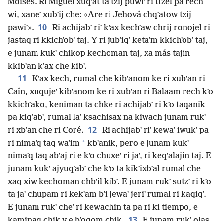
Moisés. Ri Miguel xuqʼat ta tzij puwiʼ ri Itzel pa rech
wi, xaneʼ xubʼij che: «Are ri Jehová chqʼatow tzij
10
pawiʼ».
Ri achijabʼ riʼ kʼax kechʼaw chrij ronojel ri
jastaq ri kkichʼobʼ taj. Y ri jubʼiqʼ ketaʼm kkichʼobʼ taj,
e junam kukʼ chikop kechoman taj, xa más tajin
kkibʼan kʼax che kibʼ.
11
Kʼax kech, rumal che kibʼanom ke ri xubʼan ri
Caín, xuqujeʼ kibʼanom ke ri xubʼan ri Balaam rech kʼo
kkichʼako, keniman ta chke ri achijabʼ ri kʼo taqanik
pa kiqʼabʼ, rumal laʼ ksachisax na kiwach junam rukʼ
12
ri xbʼan che ri Coré.
Ri achijabʼ riʼ kewaʼ iwukʼ pa
*
ri nimaʼq taq waʼim
kbʼanik, pero e junam kukʼ
nimaʼq taq abʼaj ri e kʼo chuxeʼ ri jaʼ, ri keqʼalajin taj. E
junam kukʼ ajyuqʼabʼ che kʼo ta kikʼixbʼal rumal che
xaq xiw kechoman chbʼil kibʼ. E junam rukʼ sutzʼ ri kʼo
ta jaʼ chupam ri kekʼam bʼi jewaʼ jeriʼ rumal ri kaqiqʼ.
E junam rukʼ cheʼ ri kewachin ta pa ri ki tiempo, e
13
kaminaq chik y e bʼoqom chik.
E junam rukʼ olas