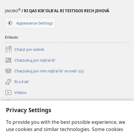
®
JW.ORG
/ RI QAS KIKʼOLBʼAL RI TESTIGOS RECH JEHOVÁ
Appearance Settings
Enlaces
Chataʼ jun solinik
Chatzukuj jun riqb'al ib'
(opens
new
Chatzukuj jun nim riqb'al ib' re oxib' q'ij
(opens
window)
new
Ri e kʼakʼ
window)
Videos
Chawilaʼ JW.ORG
Privacy Settings
Kuchuj
(opens
To provide you with the best possible experience, we
new
use cookies and similar technologies. Some cookies
window)