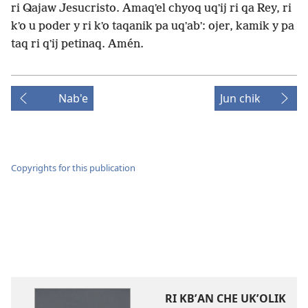
ri Qajaw Jesucristo. Amaqʼel chyoq uqʼij ri qa Rey, ri
kʼo u poder y ri kʼo taqanik pa uqʼabʼ: ojer, kamik y pa
taq ri qʼij petinaq. Amén.
Nab'e
Jun chik
Copyrights for this publication
RI KBʼAN CHE UKʼOLIK