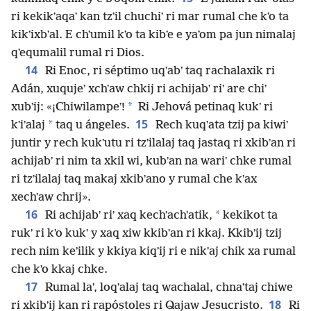
ri kekikʼaqaʼ kan tzʼil chuchiʼ ri mar rumal che kʼo ta
kikʼixbʼal. E chʼumil kʼo ta kibʼe e yaʼom pa jun nimalaj
qʼequmalil rumal ri Dios.
14
Ri Enoc, ri séptimo uqʼabʼ taq rachalaxik ri
Adán, xuqujeʼ xchʼaw chkij ri achijabʼ riʼ are chiʼ
*
xubʼij: «¡Chiwilampeʼ!
Ri Jehová petinaq kukʼ ri
15
*
kʼiʼalaj
taq u ángeles.
Rech kuqʼata tzij pa kiwiʼ
juntir y rech kukʼutu ri tzʼilalaj taq jastaq ri xkibʼan ri
achijabʼ ri nim ta xkil wi, kubʼan na wariʼ chke rumal
ri tzʼilalaj taq makaj xkibʼano y rumal che kʼax
xechʼaw chrij».
16
*
Ri achijabʼ riʼ xaq kechʼachʼatik,
kekikot ta
rukʼ ri kʼo kukʼ y xaq xiw kkibʼan ri kkaj. Kkibʼij tzij
rech nim keʼilik y kkiya kiqʼij ri e nikʼaj chik xa rumal
che kʼo kkaj chke.
17
Rumal laʼ, loqʼalaj taq wachalal, chnaʼtaj chiwe
18
ri xkibʼij kan ri rapóstoles ri Qajaw Jesucristo.
Ri