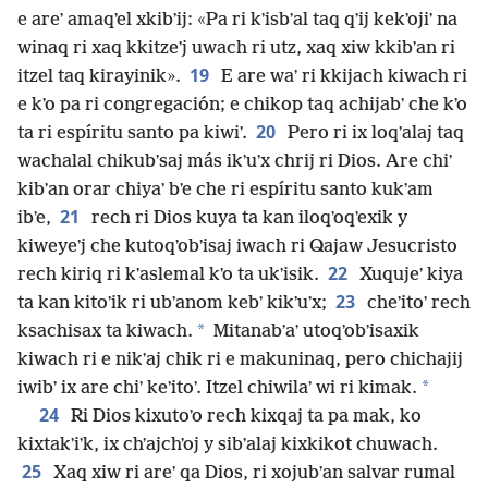
e areʼ amaqʼel xkibʼij: «Pa ri kʼisbʼal taq qʼij kekʼojiʼ na
winaq ri xaq kkitzeʼj uwach ri utz, xaq xiw kkibʼan ri
19
itzel taq kirayinik».
E are waʼ ri kkijach kiwach ri
e kʼo pa ri congregación; e chikop taq achijabʼ che kʼo
20
ta ri espíritu santo pa kiwiʼ.
Pero ri ix loqʼalaj taq
wachalal chikubʼsaj más ikʼuʼx chrij ri Dios. Are chiʼ
kibʼan orar chiyaʼ bʼe che ri espíritu santo kukʼam
21
ibʼe,
rech ri Dios kuya ta kan iloqʼoqʼexik y
kiweyeʼj che kutoqʼobʼisaj iwach ri Qajaw Jesucristo
22
rech kiriq ri kʼaslemal kʼo ta ukʼisik.
Xuqujeʼ kiya
23
ta kan kitoʼik ri ubʼanom kebʼ kikʼuʼx;
cheʼitoʼ rech
*
ksachisax ta kiwach.
Mitanabʼaʼ utoqʼobʼisaxik
kiwach ri e nikʼaj chik ri e makuninaq, pero chichajij
*
iwibʼ ix are chiʼ keʼitoʼ. Itzel chiwilaʼ wi ri kimak.
24
Ri Dios kixutoʼo rech kixqaj ta pa mak, ko
kixtakʼiʼk, ix chʼajchʼoj y sibʼalaj kixkikot chuwach.
25
Xaq xiw ri areʼ qa Dios, ri xojubʼan salvar rumal