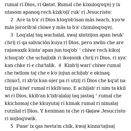
rumal ri Dios, ri Qatat. Rumal che kixuloqʼoqʼej y ix
utasom apanoq rech kixkʼojiʼ rukʼ ri Jesucristo:
2
Are ta bʼaʼ ri Dios ktoqʼobʼisan más iwach, kyoʼw
más jororibʼal chiwe y más ta bʼaʼ chixuloqʼoqʼej.
3
Loqʼalaj taq wachalal, xwaj xintzijon apan iwukʼ
chrij ri qa salvación kuya ri Dios, pero xwilo che are
*
rajawaxik kintaʼ apan jun toqʼobʼ
chiwe rech kikoj
ichuqʼabʼ che uchajixik ri ikojonik chrij ri Dios, ri xyaʼ
4
kan chke ri e chaʼtalik.
Kinbʼij wariʼ chiwe rumal
che iwilom taj che e kʼo jujun achijabʼ e okinaq
chixoʼl, ri xbʼix kan ojer pa ri utzij ri Dios che kqʼat na
tzij pa kiwiʼ rumal ri kkibʼano. E achijabʼ ri nim ta kkil
*
wi ri Dios, kkibʼan kʼixbʼalalaj taq jastaq
rumal che
kkichomaj che kkuyutaj ri kimak rumal ri nimalaj
rutzilal ri Dios. Y keniman ta che ri Qajaw Jesucristo
ri xojloqʼowik.
5
Paneʼ ix qas iwetaʼm chik, kwaj kinnaʼtajisaj