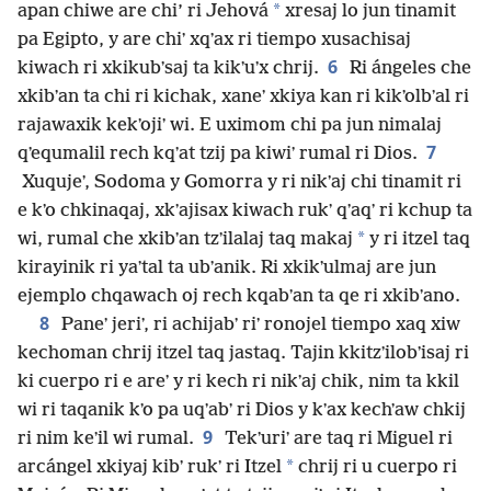
*
apan chiwe are chi’ ri Jehová
xresaj lo jun tinamit
pa Egipto, y are chiʼ xqʼax ri tiempo xusachisaj
6
kiwach ri xkikubʼsaj ta kikʼuʼx chrij.
Ri ángeles che
xkibʼan ta chi ri kichak, xaneʼ xkiya kan ri kikʼolbʼal ri
rajawaxik kekʼojiʼ wi. E uximom chi pa jun nimalaj
7
qʼequmalil rech kqʼat tzij pa kiwiʼ rumal ri Dios.
Xuqujeʼ, Sodoma y Gomorra y ri nikʼaj chi tinamit ri
e kʼo chkinaqaj, xkʼajisax kiwach rukʼ qʼaqʼ ri kchup ta
*
wi, rumal che xkibʼan tzʼilalaj taq makaj
y ri itzel taq
kirayinik ri yaʼtal ta ubʼanik. Ri xkikʼulmaj are jun
ejemplo chqawach oj rech kqabʼan ta qe ri xkibʼano.
8
Paneʼ jeriʼ, ri achijabʼ riʼ ronojel tiempo xaq xiw
kechoman chrij itzel taq jastaq. Tajin kkitzʼilobʼisaj ri
ki cuerpo ri e areʼ y ri kech ri nikʼaj chik, nim ta kkil
wi ri taqanik kʼo pa uqʼabʼ ri Dios y kʼax kechʼaw chkij
9
ri nim keʼil wi rumal.
Tekʼuriʼ are taq ri Miguel ri
*
arcángel xkiyaj kibʼ rukʼ ri Itzel
chrij ri u cuerpo ri