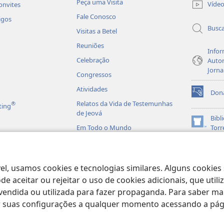
Peça uma Visita
Víde
onvites
janela)
Fale Conosco
igos
Busc
Visitas a Betel
Reuniões
Infor
Celebração
Autor
Jorna
Congressos
Atividades
Don
(abre
Relatos da Vida de Testemunhas
®
ting
nova
de Jeová
janela)
Bibl
(abre
Em Todo o Mundo
Torr
nova
JW L
janela)
is em Áudio
licas Dramatizadas
el, usamos cookies e tecnologias similares. Alguns cookies
e aceitar ou rejeitar o uso de cookies adicionais, que uti
ndida ou utilizada para fazer propaganda. Para saber mais
ar suas configurações a qualquer momento acessando a pá
ract Society of Pennsylvania.
TERMOS DE USO
|
POLÍTICA DE PRIVACIDA