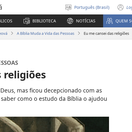
á
Português (Brasil)
Lo
Selecione
(a
o
n
BLICOS
BIBLIOTECA
NOTÍCIAS
QUEM 
idioma
ja
eová
A Bíblia Muda a Vida das Pessoas
Eu me cansei das religiões
ESSOAS
 religiões
 Deus, mas ficou decepcionado com as
ra saber como o estudo da Bíblia o ajudou