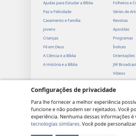
Ajudas para Estudar a Bíblia
Folhetos e C
Paz e Felicidade
Séries de Art
Casamento e Família
Revistas
Jovens
Apostilas
Crianças
Programas
Fé em Deus
Índices
A Ciência e a Bíblia
Orientações
A História e a Bíblia
JW Broadcas
Vídeos
Músicas
Configurações de privacidade
Peças Teatra
Leituras Bíb
Para lhe fornecer a melhor experiência possív
funcione e não podem ser rejeitados. Você pod
experiência. Nenhuma dessas informações é ve
tecnologias similares
. Você pode personaliz
Copyright
© 2026 Watch Tower Bible and T