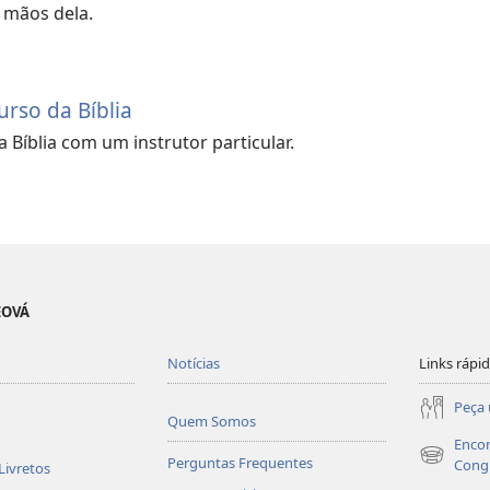
 mãos dela.
rso da Bíblia
 Bíblia com um instrutor particular.
EOVÁ
Notícias
Links rápi
Peça 
Quem Somos
Encon
Perguntas Frequentes
(abre
Cong
Livretos
nova