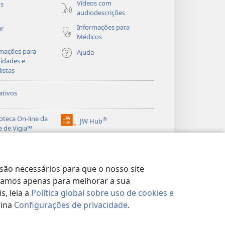
Vídeos com
os
audiodescrições
Informações para
ar
Médicos
mações para
Ajuda
idades e
listas
ativos
ioteca On-line da
®
JW Hub
(abre
e de Vigia™
nova
®
janela)
ibrary
Watchtower Library
 são necessários para que o nosso site
lizamos apenas para melhorar a sua
, leia a
Política global sobre uso de cookies e
gina
Configurações de privacidade
.
DE
|
CONFIGURAÇÕES DE PRIVACIDADE