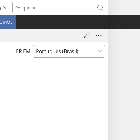
g in
bre
Pesquisar
ova
SOMOS
nela)
LER EM