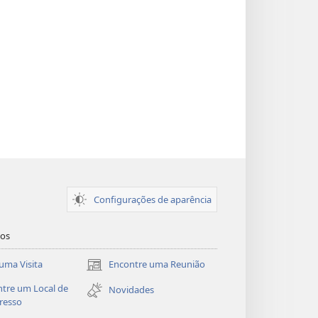
Configurações de aparência
dos
uma Visita
Encontre uma Reunião
(abre
nova
tre um Local de
Novidades
janela)
resso