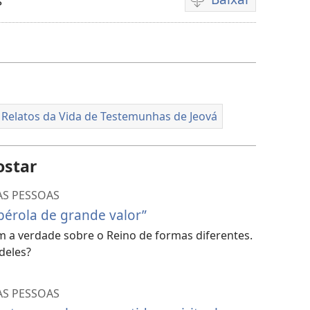
s
Opções
de
download
de
vídeo
Relatos da Vida de Testemunhas de Jeová
ostar
AS PESSOAS
pérola de grande valor”
 a verdade sobre o Reino de formas diferentes.
deles?
AS PESSOAS