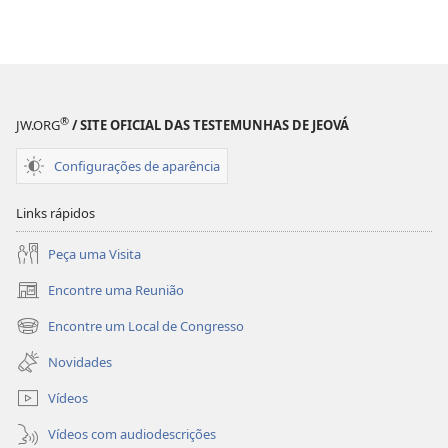
®
JW.ORG
/ SITE OFICIAL DAS TESTEMUNHAS DE JEOVÁ
Configurações de aparência
Links rápidos
Peça uma Visita
Encontre uma Reunião
(abre
nova
Encontre um Local de Congresso
(abre
janela)
nova
Novidades
janela)
Vídeos
Vídeos com audiodescrições