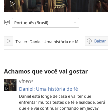
Reproduzir
vídeo
Escolher
idioma
Baixar
Trailer: Daniel: Uma história de fé
Reproduzir
Opções
de
download
de
vídeo
Achamos que você vai gostar
VÍDEOS
Daniel: Uma história de fé
Daniel está longe de casa e vai ter que
enfrentar muitos testes de fé e lealdade. Será
que ele vai continuar confiando em Jeová?