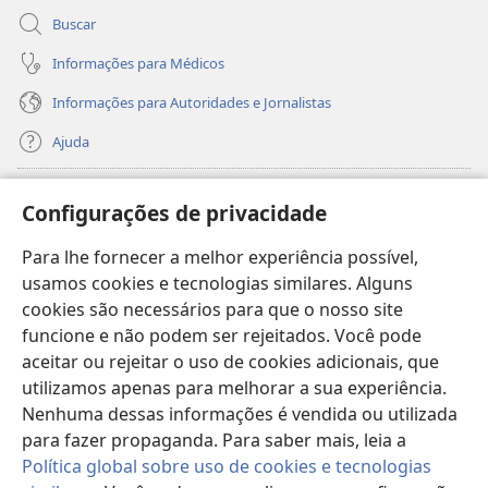
Buscar
Informações para Médicos
Informações para Autoridades e Jornalistas
Ajuda
Donativos
(abre
Configurações de privacidade
nova
janela)
Para lhe fornecer a melhor experiência possível,
Biblioteca On-line da Torre de Vigia™
(abre
usamos cookies e tecnologias similares. Alguns
nova
®
JW Hub
cookies são necessários para que o nosso site
janela)
(abre
funcione e não podem ser rejeitados. Você pode
nova
®
JW Library
janela)
aceitar ou rejeitar o uso de cookies adicionais, que
utilizamos apenas para melhorar a sua experiência.
Watchtower Library
Nenhuma dessas informações é vendida ou utilizada
para fazer propaganda. Para saber mais, leia a
Política global sobre uso de cookies e tecnologias