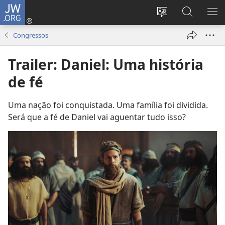
JW.ORG
Log
in
Mudar
Buscar
EXI
(abre
o
no
ME
Congressos
nova
idioma
JW.ORG
janela)
do
Trailer: Daniel: Uma história
site
de fé
Uma nação foi conquistada. Uma família foi dividida.
Será que a fé de Daniel vai aguentar tudo isso?