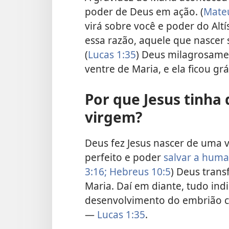
poder de Deus em ação. (
Mateu
virá sobre você e poder do Alt
essa razão, aquele que nascer 
(
Lucas 1:35
) Deus milagrosamen
ventre de Maria, e ela ficou grá
Por que Jesus tinha
virgem?
Deus fez Jesus nascer de uma 
perfeito e poder
salvar a hum
3:16;
Hebreus 10:5
) Deus trans
Maria. Daí em diante, tudo ind
desenvolvimento do embrião c
—
Lucas 1:35
.