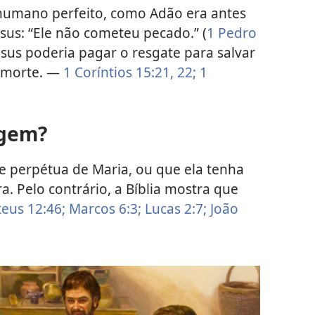
humano perfeito, como Adão era antes
esus: “Ele não cometeu pecado.” (
1 Pedro
sus poderia pagar o resgate para salvar
 morte. —
1 Coríntios 15:21, 22;
1
rgem?
de perpétua de Maria, ou que ela tenha
a. Pelo contrário, a Bíblia mostra que
eus 12:46;
Marcos 6:3;
Lucas 2:7;
João