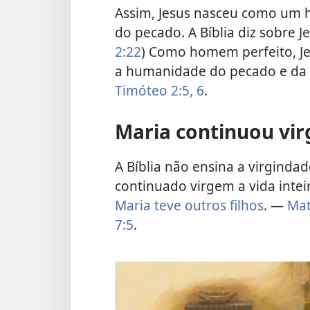
Assim, Jesus nasceu como um 
do pecado. A Bíblia diz sobre J
2:22
) Como homem perfeito, Je
a humanidade do pecado e da
Timóteo 2:5, 6
.
Maria continuou vi
A Bíblia não ensina a virginda
continuado virgem a vida inteir
Maria teve outros filhos
. —
Mat
7:5
.