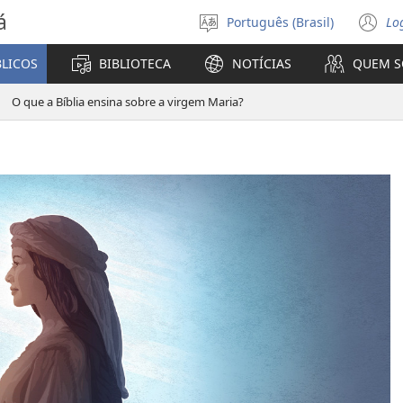
á
Português (Brasil)
Lo
Selecione
(a
o
n
BLICOS
BIBLIOTECA
NOTÍCIAS
QUEM 
idioma
ja
O que a Bíblia ensina sobre a virgem Maria?