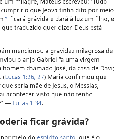
de um milagre, Mateus escreveu: “Tudo
 cumprir o que Jeová tinha dito por meio
em
ficará grávida e dará à luz um filho, e
a
que traduzido quer dizer ‘Deus está
bém mencionou a gravidez milagrosa de
enviou o anjo Gabriel “a uma virgem
 homem chamado José, da casa de Davi;
 (
Lucas 1:26, 27
) Maria confirmou que
 que seria mãe de Jesus, o Messias,
i acontecer, visto que não tenho
?” —
Lucas 1:34
.
deria ficar grávida?
u por meio do
espírito santo
, que é o