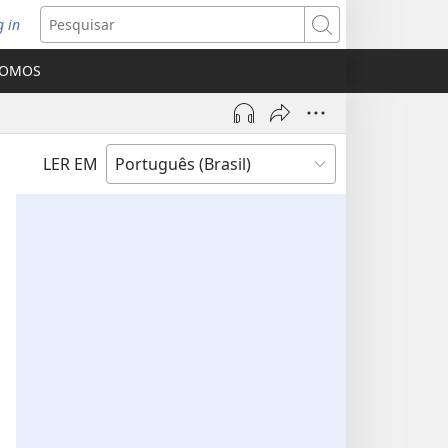
g in
bre
Pesquisar
ova
SOMOS
nela)
LER EM