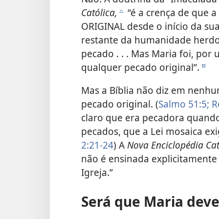
Católica,
“é a crença de que a
c
ORIGINAL desde o início da sua
restante da humanidade herd
pecado . . . Mas Maria foi, po
qualquer pecado original”.
d
Mas a Bíblia não diz em nenhum
pecado original. (
Salmo 51:5;
R
claro que era pecadora quando
pecados, que a Lei mosaica exi
2:21-24
) A
Nova Enciclopédia Cat
não é ensinada explicitamente n
Igreja.”
Será que Maria deve