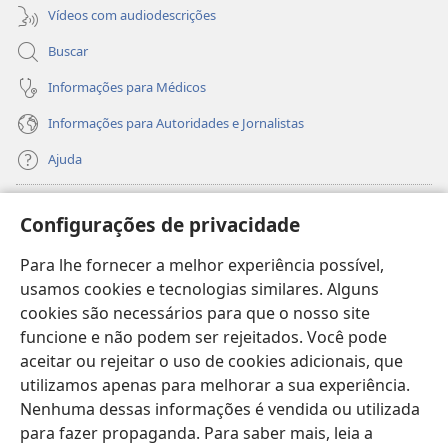
Vídeos com audiodescrições
Buscar
Informações para Médicos
Informações para Autoridades e Jornalistas
Ajuda
Donativos
(abre
Configurações de privacidade
nova
janela)
Para lhe fornecer a melhor experiência possível,
Biblioteca On-line da Torre de Vigia™
(abre
usamos cookies e tecnologias similares. Alguns
nova
®
JW Hub
cookies são necessários para que o nosso site
janela)
(abre
funcione e não podem ser rejeitados. Você pode
nova
®
JW Library
janela)
aceitar ou rejeitar o uso de cookies adicionais, que
utilizamos apenas para melhorar a sua experiência.
Watchtower Library
Nenhuma dessas informações é vendida ou utilizada
para fazer propaganda. Para saber mais, leia a