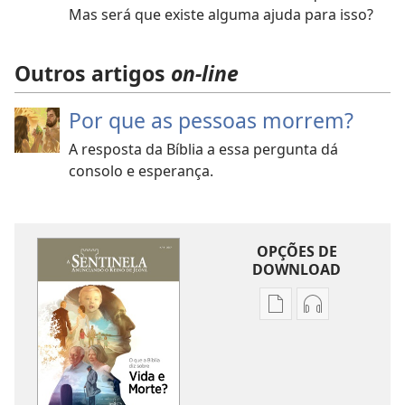
Mas será que existe alguma ajuda para isso?
Outros artigos
on-line
Por que as pessoas morrem?
A resposta da Bíblia a essa pergunta dá
consolo e esperança.
OPÇÕES DE
DOWNLOAD
Opções
Opções
de
de
download
download
de
de
publicações
áudio