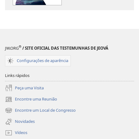
A
A
SENTINELA
SENTINELA
N.º 4 2017
N.º 4 2017
®
JW.ORG
/ SITE OFICIAL DAS TESTEMUNHAS DE JEOVÁ
Configurações de aparência
Links rápidos
Peça uma Visita
Encontre uma Reunião
(abre
nova
Encontre um Local de Congresso
(abre
janela)
nova
Novidades
janela)
Vídeos