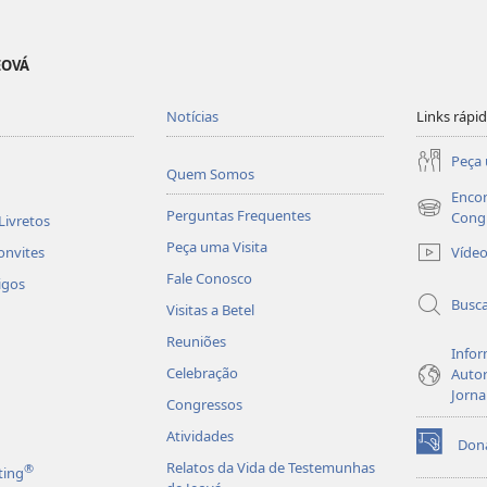
EOVÁ
Notícias
Links rápi
Peça 
Quem Somos
Encon
Perguntas Frequentes
(abre
Cong
Livretos
nova
Peça uma Visita
Víde
onvites
janela)
Fale Conosco
igos
Busc
Visitas a Betel
Reuniões
Infor
Celebração
Autor
Jorna
Congressos
Atividades
Don
(abre
Relatos da Vida de Testemunhas
®
ting
nova