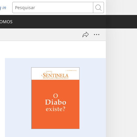
g in
bre
Pesquisar
ova
SOMOS
nela)