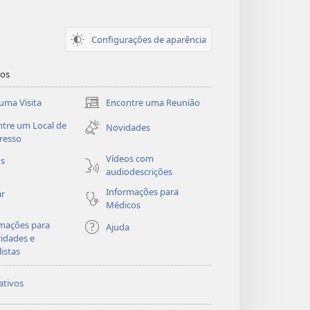
Configurações de aparência
dos
uma Visita
Encontre uma Reunião
(abre
nova
tre um Local de
Novidades
janela)
resso
Vídeos com
os
audiodescrições
Informações para
ar
Médicos
mações para
Ajuda
idades e
listas
ativos