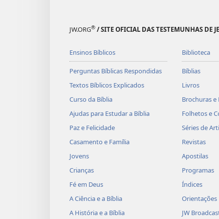
®
JW.ORG
/ SITE OFICIAL DAS TESTEMUNHAS DE J
Ensinos Bíblicos
Biblioteca
Perguntas Bíblicas Respondidas
Bíblias
Textos Bíblicos Explicados
Livros
Curso da Bíblia
Brochuras e 
Ajudas para Estudar a Bíblia
Folhetos e C
Paz e Felicidade
Séries de Art
Casamento e Família
Revistas
Jovens
Apostilas
Crianças
Programas
Fé em Deus
Índices
A Ciência e a Bíblia
Orientações
A História e a Bíblia
JW Broadcas