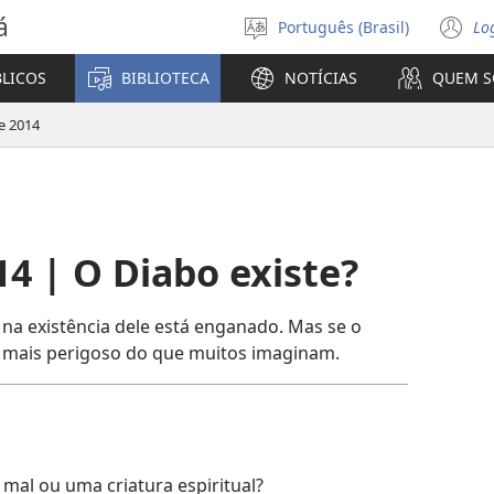
á
Português (Brasil)
Lo
Selecione
(a
o
n
BLICOS
BIBLIOTECA
NOTÍCIAS
QUEM 
idioma
ja
e 2014
4 | O Diabo existe?
 na existência dele está enganado. Mas se o
e mais perigoso do que muitos imaginam.
mal ou uma criatura espiritual?