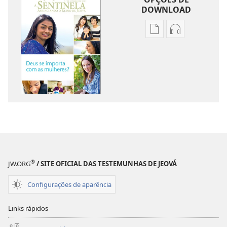
DOWNLOAD
Opções
Opções
de
de
download
download
de
de
publicações
áudio
A
A
SENTINELA
SENTINELA
Deus
Deus
se
se
importa
importa
com
com
®
JW.ORG
/ SITE OFICIAL DAS TESTEMUNHAS DE JEOVÁ
as
as
mulheres?
mulheres?
Configurações de aparência
Links rápidos