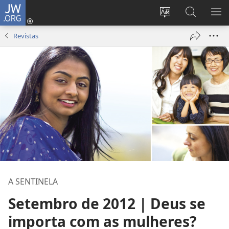
JW.ORG
Log
in
Mudar
Buscar
EXI
(abre
o
no
ME
Revistas
nova
idioma
JW.ORG
janela)
do
site
A SENTINELA
Setembro de 2012 | Deus se
importa com as mulheres?