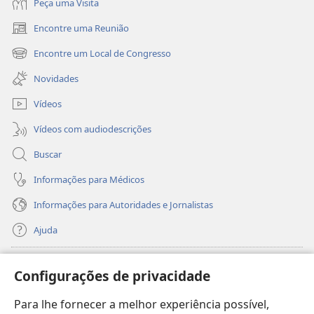
Peça uma Visita
Encontre uma Reunião
(abre
nova
Encontre um Local de Congresso
(abre
janela)
nova
Novidades
janela)
Vídeos
Vídeos com audiodescrições
Buscar
Informações para Médicos
Informações para Autoridades e Jornalistas
Ajuda
Donativos
(abre
Configurações de privacidade
nova
janela)
Para lhe fornecer a melhor experiência possível,
Biblioteca On-line da Torre de Vigia™
(abre