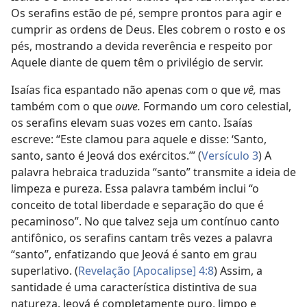
Os serafins estão de pé, sempre prontos para agir e
cumprir as ordens de Deus. Eles cobrem o rosto e os
pés, mostrando a devida reverência e respeito por
Aquele diante de quem têm o privilégio de servir.
Isaías fica espantado não apenas com o que
vê,
mas
também com o que
ouve.
Formando um coro celestial,
os serafins elevam suas vozes em canto. Isaías
escreve: “Este clamou para aquele e disse: ‘Santo,
santo, santo é Jeová dos exércitos.’” (
Versículo 3
) A
palavra hebraica traduzida “santo” transmite a ideia de
limpeza e pureza. Essa palavra também inclui “o
conceito de total liberdade e separação do que é
pecaminoso”. No que talvez seja um contínuo canto
antifônico, os serafins cantam três vezes a palavra
“santo”, enfatizando que Jeová é santo em grau
superlativo. (
Revelação [Apocalipse] 4:8
) Assim, a
santidade é uma característica distintiva de sua
natureza. Jeová é completamente puro, limpo e