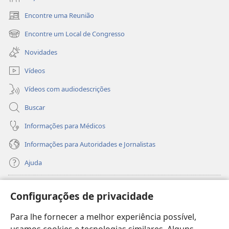
Encontre uma Reunião
(abre
nova
Encontre um Local de Congresso
(abre
janela)
nova
Novidades
janela)
Vídeos
Vídeos com audiodescrições
Buscar
Informações para Médicos
Informações para Autoridades e Jornalistas
Ajuda
Donativos
(abre
Configurações de privacidade
nova
janela)
Para lhe fornecer a melhor experiência possível,
Biblioteca On-line da Torre de Vigia™
(abre