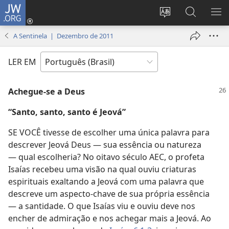
JW.ORG
Log
in
Mudar
Buscar
EXI
(abre
o
no
ME
A Sentinela | Dezembro de 2011
nova
idioma
JW.ORG
janela)
do
LER EM
site
Achegue-se a Deus
“Santo, santo, santo é Jeová”
SE VOCÊ tivesse de escolher uma única palavra para
descrever Jeová Deus — sua essência ou natureza
— qual escolheria? No oitavo século AEC, o profeta
Isaías recebeu uma visão na qual ouviu criaturas
espirituais exaltando a Jeová com uma palavra que
descreve um aspecto-chave de sua própria essência
— a santidade. O que Isaías viu e ouviu deve nos
encher de admiração e nos achegar mais a Jeová. Ao