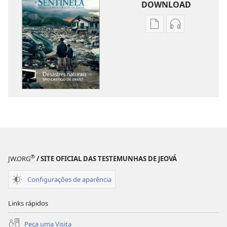
DOWNLOAD
Opções
Opções
de
de
download
download
de
de
publicações
áudio
A
A
SENTINELA
SENTINELA
Dezembro de 2011
Dezembro de
®
JW.ORG
/ SITE OFICIAL DAS TESTEMUNHAS DE JEOVÁ
Configurações de aparência
Links rápidos
Peça uma Visita