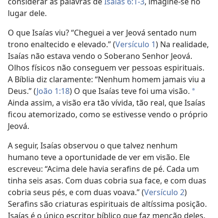
considerar as palavras de
Isaías 6:1-3
, imagine-se no
lugar dele.
O que Isaías viu? “Cheguei a ver Jeová sentado num
trono enaltecido e elevado.” (
Versículo 1
) Na realidade,
Isaías não estava vendo o Soberano Senhor Jeová.
Olhos físicos não conseguem ver pessoas espirituais.
A Bíblia diz claramente: “Nenhum homem jamais viu a
Deus.” (
João 1:18
) O que Isaías teve foi uma visão.
*
Ainda assim, a visão era tão vívida, tão real, que Isaías
ficou atemorizado, como se estivesse vendo o próprio
Jeová.
A seguir, Isaías observou o que talvez nenhum
humano teve a oportunidade de ver em visão. Ele
escreveu: “Acima dele havia serafins de pé. Cada um
tinha seis asas. Com duas cobria sua face, e com duas
cobria seus pés, e com duas voava.” (
Versículo 2
)
Serafins são criaturas espirituais de altíssima posição.
Isaías é o único escritor bíblico que faz menção deles.