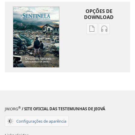
OPÇÕES DE
DOWNLOAD
Opções
Opções
de
de
download
download
de
de
publicações
áudio
A
A
SENTINELA
SENTINELA
Dezembro de 2011
Dezembro de
®
JW.ORG
/ SITE OFICIAL DAS TESTEMUNHAS DE JEOVÁ
Configurações de aparência