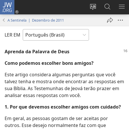
JW.ORG
Log
in
Mudar
Buscar
EXI
(abre
o
no
ME
A Sentinela | Dezembro de 2011
nova
idioma
JW.ORG
janela)
do
LER EM
site
Aprenda da Palavra de Deus
Como podemos escolher bons amigos?
Este artigo considera algumas perguntas que você
talvez tenha e mostra onde encontrar as respostas em
sua Bíblia. As Testemunhas de Jeová terão prazer em
analisar essas respostas com você.
1. Por que devemos escolher amigos com cuidado?
Em geral, as pessoas gostam de ser aceitas por
outros. Esse desejo normalmente faz com que