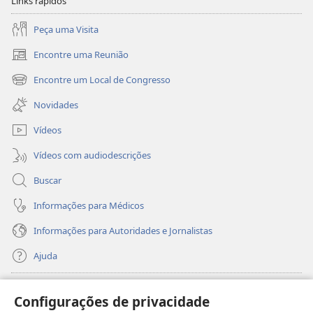
Links rápidos
Peça uma Visita
Encontre uma Reunião
(abre
nova
Encontre um Local de Congresso
(abre
janela)
nova
Novidades
janela)
Vídeos
Vídeos com audiodescrições
Buscar
Informações para Médicos
Informações para Autoridades e Jornalistas
Ajuda
Donativos
(abre
Configurações de privacidade
nova