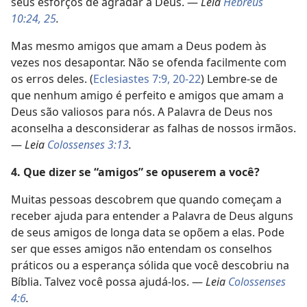
seus esforços de agradar a Deus. —
Leia
Hebreus
10:24, 25
.
Mas mesmo amigos que amam a Deus podem às
vezes nos desapontar. Não se ofenda facilmente com
os erros deles. (
Eclesiastes 7:9,
20-22
) Lembre-se de
que nenhum amigo é perfeito e amigos que amam a
Deus são valiosos para nós. A Palavra de Deus nos
aconselha a desconsiderar as falhas de nossos irmãos.
—
Leia
Colossenses 3:13
.
4. Que dizer se “amigos” se opuserem a você?
Muitas pessoas descobrem que quando começam a
receber ajuda para entender a Palavra de Deus alguns
de seus amigos de longa data se opõem a elas. Pode
ser que esses amigos não entendam os conselhos
práticos ou a esperança sólida que você descobriu na
Bíblia. Talvez você possa ajudá-los. —
Leia
Colossenses
4:6
.