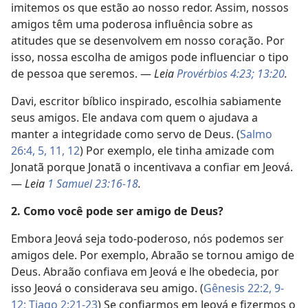
imitemos os que estão ao nosso redor. Assim, nossos
amigos têm uma poderosa influência sobre as
atitudes que se desenvolvem em nosso coração. Por
isso, nossa escolha de amigos pode influenciar o tipo
de pessoa que seremos. —
Leia
Provérbios 4:23;
13:20
.
Davi, escritor bíblico inspirado, escolhia sabiamente
seus amigos. Ele andava com quem o ajudava a
manter a integridade como servo de Deus. (
Salmo
26:4, 5,
11, 12
) Por exemplo, ele tinha amizade com
Jonatã porque Jonatã o incentivava a confiar em Jeová.
—
Leia
1 Samuel 23:16-18
.
2. Como você pode ser amigo de Deus?
Embora Jeová seja todo-poderoso, nós podemos ser
amigos dele. Por exemplo, Abraão se tornou amigo de
Deus. Abraão confiava em Jeová e lhe obedecia, por
isso Jeová o considerava seu amigo. (
Gênesis 22:2,
9-
12;
Tiago 2:21-23
) Se confiarmos em Jeová e fizermos o