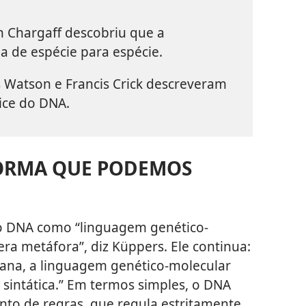
n Chargaff descobriu que a
 de espécie para espécie.
s Watson e Francis Crick descreveram
lice do DNA.
FORMA QUE PODEMOS
no DNA como “linguagem genético-
ra metáfora”, diz Küppers. Ele continua:
na, a linguagem genético-molecular
intática.” Em termos simples, o DNA
nto de regras, que regula estritamente