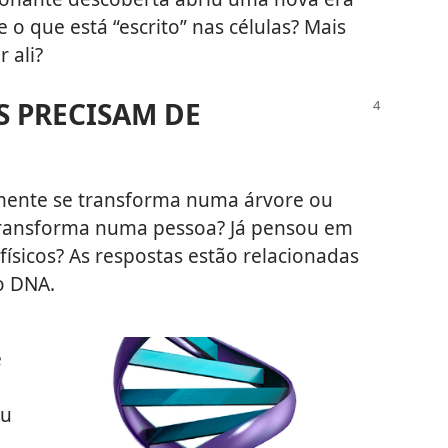
 o que está “escrito” nas células? Mais
 ali?
S PRECISAM DE
mente se transforma numa árvore ou
 transforma numa pessoa? Já pensou em
ísicos? As respostas estão relacionadas
o DNA.
e
ou