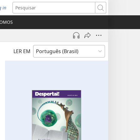
g in
bre
Pesquisar
ova
SOMOS
nela)
LER EM