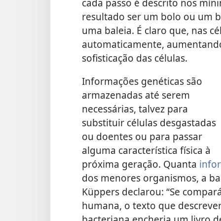
cada passo é descrito nos mín
resultado ser um bolo ou um bi
uma baleia. É claro que, nas cél
automaticamente, aumentando
sofisticação das células.
Informações genéticas são
armazenadas até serem
necessárias, talvez para
substituir células desgastadas
ou doentes ou para passar
alguma característica física à
próxima geração. Quanta
info
dos menores organismos, a bac
Küppers declarou: “Se compar
humana, o texto que descrever
bacteriana encheria um livro d