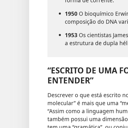
forma de corrente.
1950
O bioquímico Erwi
composição do DNA varia
1953
Os cientistas Jame
a estrutura de dupla hé
“ESCRITO DE UMA 
ENTENDER”
Descrever o que está escrito 
molecular” é mais que uma “me
“Assim como a linguagem huma
também possui uma dimensão s
tem uma “gramática”, ou conju