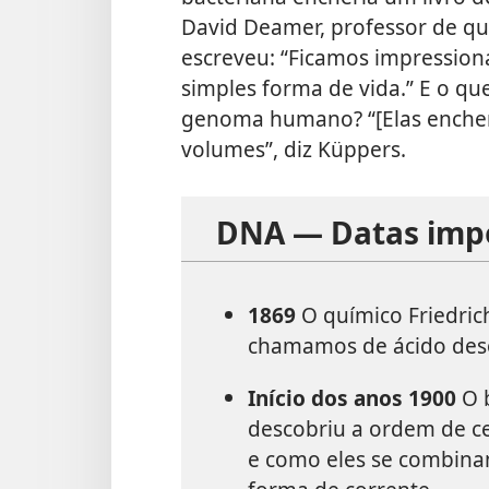
David Deamer, professor de quí
escreveu: “Ficamos impressio
simples forma de vida.” E o qu
genoma humano? “[Elas encher
volumes”, diz Küppers.
DNA — Datas imp
1869
O químico Friedric
chamamos de ácido deso
Início dos anos 1900
O 
descobriu a ordem de c
e como eles se combin