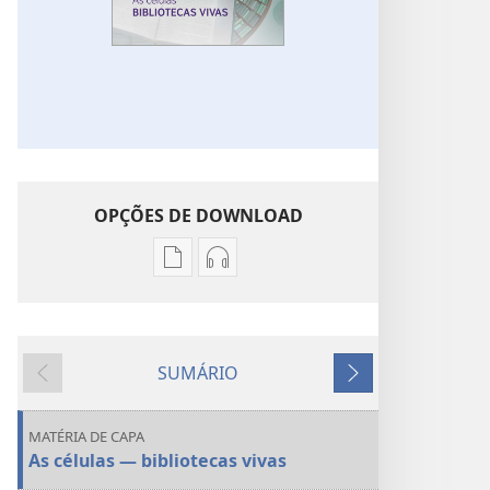
OPÇÕES DE DOWNLOAD
Opções
Opções
de
de
download
download
de
de
SUMÁRIO
publicações
áudio
Anterior
Próximo
DESPERTAI!
DESPERTAI!
As
As
MATÉRIA DE CAPA
células
células
As células — bibliotecas vivas
—
—