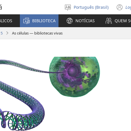
á
Português (Brasil)
Lo
Selecione
(a
o
n
BLICOS
BIBLIOTECA
NOTÍCIAS
QUEM 
idioma
ja
15
As células — bibliotecas vivas