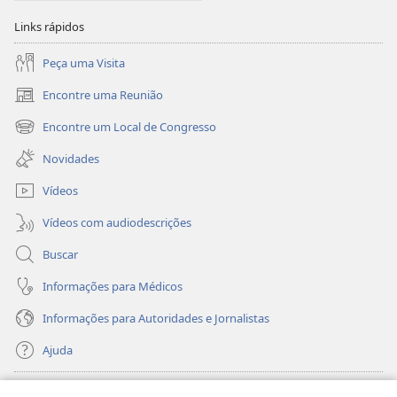
Links rápidos
Peça uma Visita
Encontre uma Reunião
(abre
nova
Encontre um Local de Congresso
(abre
janela)
nova
Novidades
janela)
Vídeos
Vídeos com audiodescrições
Buscar
Informações para Médicos
Informações para Autoridades e Jornalistas
Ajuda
Donativos