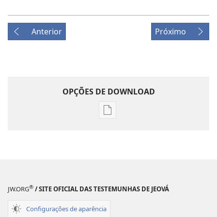
Anterior
Próximo
OPÇÕES DE DOWNLOAD
Opções
de
download
de
publicações
REVISTAS
8 de fevereiro de 2001
®
JW.ORG
/ SITE OFICIAL DAS TESTEMUNHAS DE JEOVÁ
Configurações de aparência