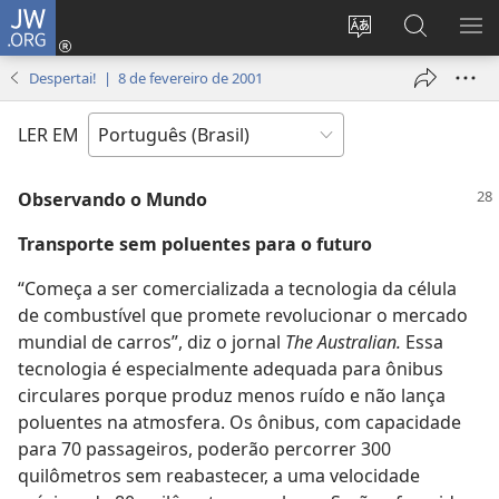
JW.ORG
Log
in
Mudar
Buscar
EXI
(abre
o
no
ME
Despertai! | 8 de fevereiro de 2001
nova
idioma
JW.ORG
janela)
do
LER EM
site
Observando o Mundo
Transporte sem poluentes para o futuro
“Começa a ser comercializada a tecnologia da célula
de combustível que promete revolucionar o mercado
mundial de carros”, diz o jornal
The Australian.
Essa
tecnologia é especialmente adequada para ônibus
circulares porque produz menos ruído e não lança
poluentes na atmosfera. Os ônibus, com capacidade
para 70 passageiros, poderão percorrer 300
quilômetros sem reabastecer, a uma velocidade