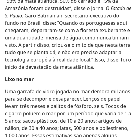
“93% da mata atlântica, 50% do cerrado e 15% da
Amazônia foram destruídas”, disse o jornal
O Estado de
S. Paulo.
Garo Batmanian, secretário-executivo do
fundo no Brasil, disse: “Quando os portugueses aqui
chegaram, depararam-se com a floresta exuberante e
uma quantidade imensa de água como nunca tinham
visto. A partir disso, criou-se o mito de que nesta terra
tudo que se planta dá, e não era preciso adaptar a
tecnologia européia à realidade local.” Isso, disse, foi o
início da devastação da mata atlântica.
Lixo no mar
Uma garrafa de vidro jogada no mar demora mil anos
para se decompor e desaparecer. Lenços de papel
levam três meses e palitos de fósforo, seis. Tocos de
cigarro poluem o mar por um período que varia de 1 a
5 anos; sacos plásticos, de 10 a 20 anos; artigos de
náilon, de 30 a 40 anos; latas, 500 anos e poliestireno,
1.000 anos. Essas estimativas são apenas alguns