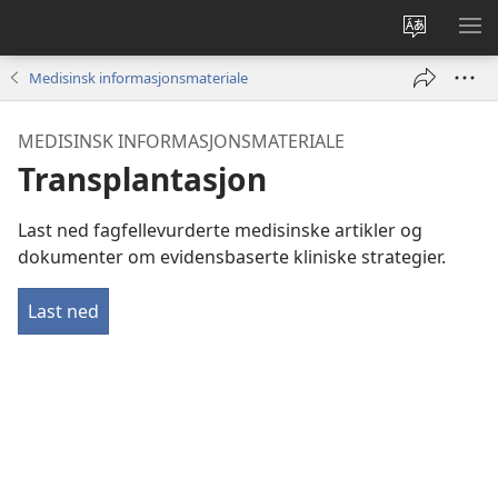
Endre
VIS
språk
ME
Medisinsk informasjonsmateriale
MEDISINSK INFORMASJONSMATERIALE
Transplantasjon
Last ned fagfellevurderte medisinske artikler og
dokumenter om evidensbaserte kliniske strategier.
Last ned