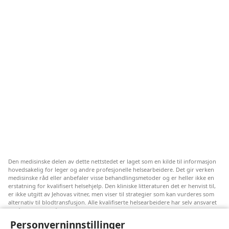
Den medisinske delen av dette nettstedet er laget som en kilde til informasjon
hovedsakelig for leger og andre profesjonelle helsearbeidere. Det gir verken
medisinske råd eller anbefaler visse behandlingsmetoder og er heller ikke en
erstatning for kvalifisert helsehjelp. Den kliniske litteraturen det er henvist til,
er ikke utgitt av Jehovas vitner, men viser til strategier som kan vurderes som
alternativ til blodtransfusjon. Alle kvalifiserte helsearbeidere har selv ansvaret
for å følge med på ny informasjon, drøfte alternative behandlingsmetoder og
hjelpe en pasient med å ta gode valg i forhold til pasientens lidelse, ønsker,
Personverninnstillinger
verdier og tro. Ikke alle strategiene som er nevnt, passer for eller godtas av