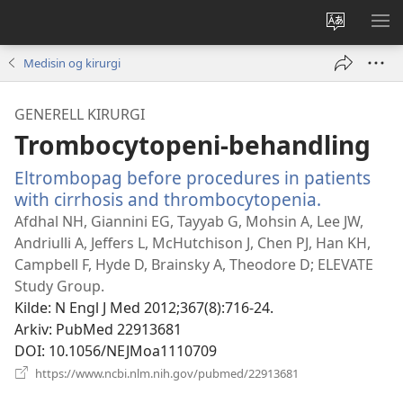
Endre
VIS
språk
ME
Medisin og kirurgi
GENERELL KIRURGI
Trombocytopeni-behandling
Eltrombopag before procedures in patients
with cirrhosis and thrombocytopenia.
(åpner
nytt
Afdhal NH, Giannini EG, Tayyab G, Mohsin A, Lee JW,
vindu)
Andriulli A, Jeffers L, McHutchison J, Chen PJ, Han KH,
Campbell F, Hyde D, Brainsky A, Theodore D; ELEVATE
Study Group.
Kilde
‎: N Engl J Med 2012;367(8):716-24.
Arkiv
‎: PubMed 22913681
DOI
‎: 10.1056/NEJMoa1110709
(åpner
https://www.ncbi.nlm.nih.gov/pubmed/22913681
nytt