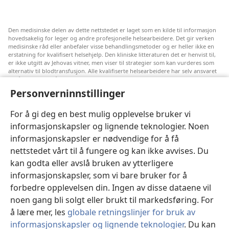
Den medisinske delen av dette nettstedet er laget som en kilde til informasjon
hovedsakelig for leger og andre profesjonelle helsearbeidere. Det gir verken
medisinske råd eller anbefaler visse behandlingsmetoder og er heller ikke en
erstatning for kvalifisert helsehjelp. Den kliniske litteraturen det er henvist til,
er ikke utgitt av Jehovas vitner, men viser til strategier som kan vurderes som
alternativ til blodtransfusjon. Alle kvalifiserte helsearbeidere har selv ansvaret
for å følge med på ny informasjon, drøfte alternative behandlingsmetoder og
hjelpe en pasient med å ta gode valg i forhold til pasientens lidelse, ønsker,
Personverninnstillinger
verdier og tro. Ikke alle strategiene som er nevnt, passer for eller godtas av
alle pasienter.
For å gi deg en best mulig opplevelse bruker vi
Pasienter: Søk alltid råd fra legen din eller annet kvalifisert helsepersonell om
informasjonskapsler og lignende teknologier. Noen
helseproblemer og behandlingsmetoder. Oppsøk lege hvis du mistenker at du
er syk.
informasjonskapsler er nødvendige for å få
Nettstedet er regulert av dets vilkår for bruk.
nettstedet vårt til å fungere og kan ikke avvises. Du
kan godta eller avslå bruken av ytterligere
informasjonskapsler, som vi bare bruker for å
forbedre opplevelsen din. Ingen av disse dataene vil
Velg utseende
noen gang bli solgt eller brukt til markedsføring. For
å lære mer, les
globale retningslinjer for bruk av
informasjonskapsler og lignende teknologier
. Du kan