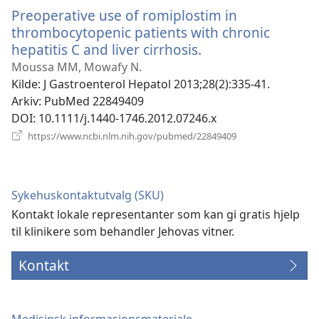
vindu)
Preoperative use of romiplostim in
thrombocytopenic patients with chronic
hepatitis C and liver cirrhosis.
(åpner
nytt
Moussa MM, Mowafy N.
vindu)
Kilde
‎: J Gastroenterol Hepatol 2013;28(2):335-41.
Arkiv
‎: PubMed 22849409
DOI
‎: 10.1111/j.1440-1746.2012.07246.x
(åpner
https://www.ncbi.nlm.nih.gov/pubmed/22849409
nytt
vindu)
Sykehuskontaktutvalg (SKU)
Kontakt lokale representanter som kan gi gratis hjelp
til klinikere som behandler Jehovas vitner.
Kontakt
Medisinsk informasjonsmateriale