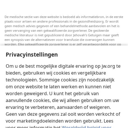
De medische sectie van deze website is bedoeld als informatiebron, in de eerste
plaats voor artsen en andere professionals in de gezondheidszorg. Er wordt
geen medisch advies gegeven of een behandelmethode aanbevolen en het is
geen vervanging van een gekwalificeerde zorgverlener. De geciteerde
medische literatuur is niet gepubliceerd door Jehovah’s Getuigen maar geeft
een synopsis van de alternatieven voor transfusie die overwogen kunnen
worden. Elke gekwalificeerde zorgverlener is er zelf verantwoordelijk voor op
de hoogte te blijven van de meest recente informatie, de behandelopties te
Privacyinstellingen
bespreken en patiënten te helpen om keuzes te maken die passen bij hun
medische conditie en overeenstemmen met hun wensen, normen en waarden
en geloofsovertuiging. Niet alle genoemde strategieën zijn geschikt of
Om u de best mogelijke digitale ervaring op jw.org te
acceptabel voor alle patiënten.
bieden, gebruiken wij cookies en vergelijkbare
Patiënten: Raadpleeg in verband met aandoeningen of behandelingen altijd
technologieën. Sommige cookies zijn noodzakelijk
uw huisarts of een andere gekwalificeerde medische professional. Ga naar een
dokter als u vermoedt dat u ziek bent.
om onze website te laten werken en kunnen niet
Door deze website te gebruiken stemt u in met de gebruiksvoorwaarden.
worden geweigerd. U kunt het gebruik van
aanvullende cookies, die wij alleen gebruiken om uw
ervaring te verbeteren, aanvaarden of weigeren.
Geen van deze gegevens zal ooit worden verkocht of
Weergave-instellingen
voor marketingdoeleinden worden gebruikt. Lees
voor meer informatie het
Wereldwijd beleid voor