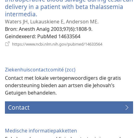
delivery in a patient with beta thalassemia
intermedia.
(opent
nieuw
Waters JH, Lukauskiene E, Anderson ME.
venster)
Bron
‎: Anesth Analg 2003;97(6):1808-9.
Geïndexeerd
‎: PubMed 14633564
(opent
https://www.ncbi.nlm.nih.gov/pubmed/14633564
nieuw
venster)
Ziekenhuiscontactcomité (zcc)
Contact met lokale vertegenwoordigers die gratis
ondersteuning bieden aan artsen die Jehovah’s
Getuigen behandelen.
Contact
Medische informatiepakketten