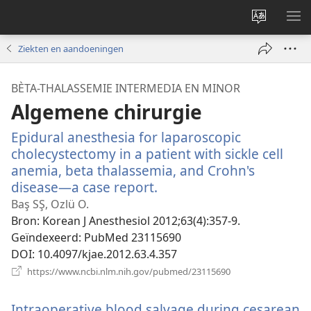
Taal
ME
site
WE
Ziekten en aandoeningen
wijzigen
BÈTA-THALASSEMIE INTERMEDIA EN MINOR
Algemene chirurgie
Epidural anesthesia for laparoscopic
cholecystectomy in a patient with sickle cell
anemia, beta thalassemia, and Crohn's
disease—a case report.
(opent
nieuw
Baş SŞ, Ozlü O.
venster)
Bron
‎: Korean J Anesthesiol 2012;63(4):357-9.
Geïndexeerd
‎: PubMed 23115690
DOI
‎: 10.4097/kjae.2012.63.4.357
(opent
https://www.ncbi.nlm.nih.gov/pubmed/23115690
nieuw
venster)
Intraoperative blood salvage during cesarean