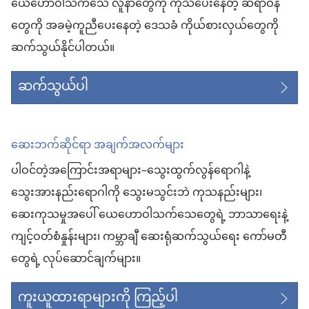
ယေဟောဝါသက်သေ လူနာတွေကို ကုသပေးနေတဲ့ ဆရာဝန်
တွေကို အခမဲ့ကူညီပေးနေတဲ့ ဒေသခံ ကိုယ်စားလှယ်တွေကို
ဆက်သွယ်နိုင်ပါတယ်။
ဆက်သွယ်ပါ
ဆေးဘက်ဆိုင်ရာ အချက်အလက်များ
ပါဝင်တဲ့အကြောင်းအရာများ–သွေးထွက်လွန်ရောဂါနဲ့
သွေးအားနည်းရောဂါကို သွေးမသွင်းဘဲ ကုသနည်းများ၊
ဆေးကုသမှုအပေါ် ယေဟောဝါသက်သေတွေရဲ့ ဘာသာရေးနဲ့
ကျင့်ဝတ်စံနှုန်းများ၊ ကမ္ဘာချီ ဆေးရုံဆက်သွယ်ရေး ကော်မတီ
တွေရဲ့ လုပ်ဆောင်ချက်များ။
ကူးယူထားရာများကို ကြည့်ပါ