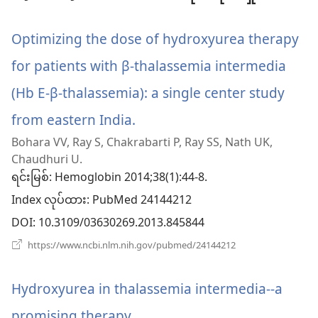
Optimizing the dose of hydroxyurea therapy
for patients with β-thalassemia intermedia
(Hb E-β-thalassemia): a single center study
from eastern India.
(window
Bohara VV, Ray S, Chakrabarti P, Ray SS, Nath UK,
အသစ်
Chaudhuri U.
ဖွ
ရင်းမြစ်
‎: Hemoglobin 2014;38(1):44-8.
Index လုပ်ထား
င့်
‎: PubMed 24144212
DOI
‎: 10.3109/03630269.2013.845844
နေ
(window
https://www.ncbi.nlm.nih.gov/pubmed/24144212
ပါ
အသစ်
ဖွ
တယ်)
င့်
Hydroxyurea in thalassemia intermedia--a
နေ
ပါ
promising therapy.
(window