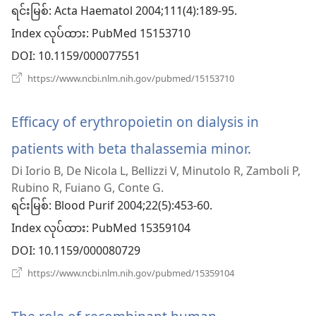
ဖွ
ရင်းမြစ်
‎: Acta Haematol 2004;111(4):189-95.
Index လုပ်ထား
င့်
‎: PubMed 15153710
DOI
‎: 10.1159/000077551
နေ
(window
https://www.ncbi.nlm.nih.gov/pubmed/15153710
ပါ
အသစ်
ဖွ
တယ်)
င့်
Efficacy of erythropoietin on dialysis in
နေ
ပါ
patients with beta thalassemia minor.
(window
တယ်)
Di Iorio B, De Nicola L, Bellizzi V, Minutolo R, Zamboli P,
အသစ်
Rubino R, Fuiano G, Conte G.
ဖွ
ရင်းမြစ်
‎: Blood Purif 2004;22(5):453-60.
Index လုပ်ထား
င့်
‎: PubMed 15359104
DOI
‎: 10.1159/000080729
နေ
(window
https://www.ncbi.nlm.nih.gov/pubmed/15359104
ပါ
အသစ်
ဖွ
တယ်)
င့်