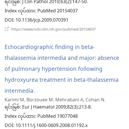
ဖွ
ရင်းမြစ်
‎: J Clin Pathol 2010;63(2):147-50.
Index လုပ်ထား
င့်
‎: PubMed 20154037
DOI
‎: 10.1136/jcp.2009.070391
နေ
(window
https://www.ncbi.nlm.nih.gov/pubmed/20154037
ပါ
အသစ်
ဖွ
တယ်)
င့်
Echocardiographic finding in beta-
နေ
ပါ
thalassemia intermedia and major: absence
တယ်)
of pulmonary hypertension following
hydroxyurea treatment in beta-thalassemia
intermedia.
(window
Karimi M, Borzouee M, Mehrabani A, Cohan N.
အသစ်
ရင်းမြစ်
‎: Eur J Haematol 2009;82(3):213-8.
ဖွ
Index လုပ်ထား
‎: PubMed 19077048
င့်
DOI
‎: 10.1111/j.1600-0609.2008.01192.x