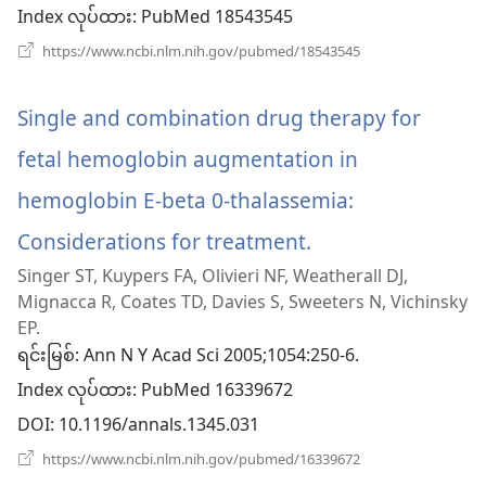
ဖွ
Index လုပ်ထား
‎: PubMed 18543545
င့်
(window
https://www.ncbi.nlm.nih.gov/pubmed/18543545
အသစ်
နေ
ဖွ
င့်
Single and combination drug therapy for
ပါ
နေ
ပါ
fetal hemoglobin augmentation in
တယ်)
တယ်)
hemoglobin E-beta 0-thalassemia:
Considerations for treatment.
(window
Singer ST, Kuypers FA, Olivieri NF, Weatherall DJ,
အသစ်
Mignacca R, Coates TD, Davies S, Sweeters N, Vichinsky
ဖွ
EP.
ရင်းမြစ်
‎: Ann N Y Acad Sci 2005;1054:250-6.
င့်
Index လုပ်ထား
‎: PubMed 16339672
နေ
DOI
‎: 10.1196/annals.1345.031
ပါ
(window
https://www.ncbi.nlm.nih.gov/pubmed/16339672
အသစ်