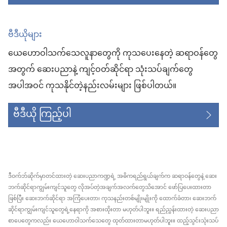
ဗီဒီယိုများ
ယေဟောဝါသက်သေလူနာတွေကို ကုသပေးနေတဲ့ ဆရာဝန်တွေ
အတွက် ဆေးပညာနဲ့ ကျင့်ဝတ်ဆိုင်ရာ သုံးသပ်ချက်တွေ
အပါအဝင် ကုသနိုင်တဲ့နည်းလမ်းများ ဖြစ်ပါတယ်။
ဗီဒီယို ကြည့်ပါ
ဒီဝက်ဘ်ဆိုက်မှာတင်ထားတဲ့ ဆေးပညာကဏ္ဍရဲ့ အဓိကရည်ရွယ်ချက်က ဆရာဝန်တွေနဲ့ ဆေး
ဘက်ဆိုင်ရာကျွမ်းကျင်သူတွေ လိုအပ်တဲ့အချက်အလက်တွေသိအောင် ဖော်ပြပေးထားတာ
ဖြစ်ပြီး ဆေးဘက်ဆိုင်ရာ အကြံပေးတာ၊ ကုသနည်းတစ်မျိုးမျိုးကို ထောက်ခံတာ၊ ဆေးဘက်
ဆိုင်ရာကျွမ်းကျင်သူတွေရဲ့နေရာကို အစားထိုးတာ မဟုတ်ပါဘူး။ ရည်ညွှန်းထားတဲ့ ဆေးပညာ
စာပေတွေကလည်း ယေဟောဝါသက်သေတွေ ထုတ်ထားတာမဟုတ်ပါဘူး။ ထည့်သွင်းသုံးသပ်