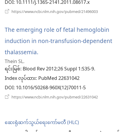
င့်
DOI
‎: 10.1111/j.1365-2141.2011.08617.x
နေ
(window
https://www.ncbi.nlm.nih.gov/pubmed/21496003
အသစ်
ပါ
ဖွ
င့်
The emerging role of fetal hemoglobin
တယ်)
နေ
ပါ
induction in non-transfusion-dependent
တယ်)
thalassemia.
(window
Thein SL.
အသစ်
ရင်းမြစ်
‎: Blood Rev 2012;26 Suppl 1:S35-9.
ဖွ
Index လုပ်ထား
‎: PubMed 22631042
င့်
DOI
‎: 10.1016/S0268-960X(12)70011-5
နေ
(window
https://www.ncbi.nlm.nih.gov/pubmed/22631042
အသစ်
ပါ
ဖွ
င့်
တယ်)
နေ
ဆေးရုံဆက်သွယ်ရေးကော်မတီ (HLC)
ပါ
တယ်)