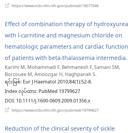
နေ
(window
https://www.ncbi.nlm.nih.gov/pubmed/19077048
အသစ်
ပါ
ဖွ
င့်
Effect of combination therapy of hydroxyurea
တယ်)
နေ
ပါ
with l-carnitine and magnesium chloride on
တယ်)
hematologic parameters and cardiac function
of patients with beta-thalassemia intermedia.
(
Karimi M, Mohammadi F, Behmanesh F, Samani SM,
အ
Borzouee M, Amoozgar H, Haghpanah S.
ဖွ
ရင်းမြစ်
‎: Eur J Haematol 2010;84(1):52-8.
Index လုပ်ထား
င့်
‎: PubMed 19799627
DOI
‎: 10.1111/j.1600-0609.2009.01356.x
န
(window
https://www.ncbi.nlm.nih.gov/pubmed/19799627
ပါ
အသစ်
ဖွ
တ
င့်
Reduction of the clinical severity of sickle
နေ