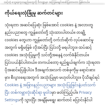
သင့်တဲ့ သွေးမဲ့ကုသနည်းတွေကို ဒီကဏ္ဍမှာ အကြမ်းဖျင်းဖော်ပြထားတာ ဖြစ်တယ်။
အချက်အလက်အသစ်တွေ အမြဲသိနေဖို့၊ ကုထုံးတွေအကြောင်း ရှင်းပြပေးဖို့၊ ကျန်းမာရေး
ကိုယ်ရေးလုံခြုံမှု ဆက်တင်များ
အခြေအနေနဲ့ပတ်သက်ပြီး လူနာရှင်တွေရဲ့ ဆန္ဒ၊ ဘာသာရေးယုံကြည်ချက်အတိုင်း လုပ်ဆောင်
ပေးဖို့က ဆေးဘက်ဆိုင်ရာကျွမ်းကျင်သူတစ်ဦးချင်းစီရဲ့တာဝန် ဖြစ်ပါတယ်။ ဒီကဏ္ဍထဲက
အကြံပြုချက်အားလုံးဟာ လူနာအားလုံးအတွက် သင့်တော်တာ၊ လက်ခံနိုင်စရာ ဖြစ်ချင်မှဖြစ်
သုံးရတာ အဆင်ပြေဆုံး ဖြစ်အောင် cookies နဲ့ အလားတူ
ပါလိမ့်မယ်။
နည်းပညာတွေ ကျွန်တော်တို့ သုံးထားပါတယ်။ တချို့
လူနာများ– ကျန်းမာရေးအခြေအနေ၊ ကုသနည်းတွေနဲ့ပတ်သက်ပြီး ဆရာဝန်တွေ၊ ဆေးဘက်
cookies တွေဟာ ကျွန်တော်တို့ ဝက်ဘ်ဆိုက် လုပ်ဆောင်မှု
ဆိုင်ရာကျွမ်းကျင်သူတွေနဲ့ အမြဲဆွေးနွေးပါ။ ကျန်းမာရေးမကောင်းဘူးလို့ထင်ရင် ဆရာဝန်နဲ့
ပြပါ။
အတွက် မရှိမဖြစ် လိုအပ်ပြီး ငြင်းလို့ မရပါဘူး။ ထပ်ဆင့်
လိုက်နာရန်စည်းကမ်းများနဲ့အညီ ဒီဝက်ဘ်ဆိုက်ကို အသုံးပြုရပါမယ်။
cookies အသုံးပြုမှုကို သင်တို့အနေနဲ့ လက်ခံနိုင်တယ်။
ငြင်းပယ်နိုင်ပါတယ်။ တကယ်တော့ ရည်ရွယ်ချက်က သုံးရတာ
ပိုအဆင်ပြေဖို့ပါပဲ။ ဒီအချက်အလက် တစ်ခုကိုမှ ရောင်းစား
အသွင်အပြင် ဆက်တင်များ
မှာ၊ စီးပွားရေးအတွက် အသုံးပြုမှာ မဟုတ်ပါဘူး။ ပိုသိချင်ရင်
Cookies နဲ့ အခြားနည်းပညာများ အသုံးပြုခြင်းနဲ့ပတ်သက်
ပြီး တစ်ကမ္ဘာလုံးဆိုင်ရာ မူဝါဒ
မှာ ဖတ်ကြည့်ပါ။
Privacy
Settings
ကို သွားပြီး အချိန်မရွေး ဆက်တင် ပြောင်းနိုင်ပါ
Copyright
© 2026 Watch Tower Bible and Tract Society of Pennsylvania.