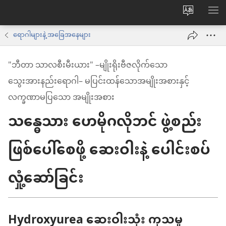
ဝ
စာရ
က်
ရောဂါများနဲ့ အခြေအနေများ
ဘ်
"ဘီတာ သာလစီးမီးယား" –မျိုးရိုးဗီဇလိုက်သော
ဆိုက်
သွေးအားနည်းရောဂါ– မပြင်းထန်သောအမျိုးအစားနှင့်
ဘာသာစက
လက္ခဏာမပြသော အမျိုးအစား
ကို
သန္ဓေသား ဟေမိုဂလိုဘင် ဖွဲ့စည်း
ပြောင်း
ပါ
ဖြစ်ပေါ်စေဖို့ ဆေးဝါးနဲ့ ပေါင်းစပ်
လှုံ့ဆော်ခြင်း
Hydroxyurea ဆေးဝါးသုံး ကုသမှု