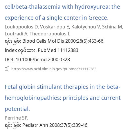
ပါ
cell/beta-thalassemia with hydroxyurea: the
တယ်)
experience of a single center in Greece.
(windo
Loukopoulos D, Voskaridou E, Kalotychou V, Schina M,
အသစ်
Loutradi A, Theodoropoulos I.
ဖွ
ရင်းမြစ်
‎: Blood Cells Mol Dis 2000;26(5):453-66.
Index လုပ်ထား
င့်
‎: PubMed 11112383
DOI
‎: 10.1006/bcmd.2000.0328
နေ
(window
https://www.ncbi.nlm.nih.gov/pubmed/11112383
ပါ
အသစ်
ဖွ
တယ်)
င့်
Fetal globin stimulant therapies in the beta-
နေ
ပါ
hemoglobinopathies: principles and current
တယ်)
potential.
(window
Perrine SP.
အသစ်
ရင်းမြစ်
‎: Pediatr Ann 2008;37(5):339-46.