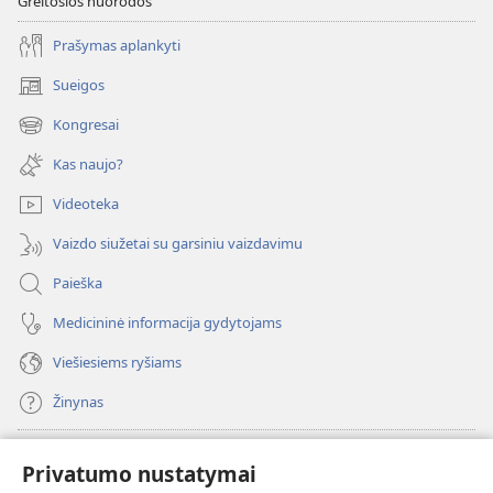
Greitosios nuorodos
Prašymas aplankyti
Sueigos
(atsiveria
naujas
Kongresai
(atsiveria
langas)
naujas
Kas naujo?
langas)
Videoteka
Vaizdo siužetai su garsiniu vaizdavimu
Paieška
Medicininė informacija gydytojams
Viešiesiems ryšiams
Žinynas
Paaukoti
(atsiveria
Privatumo nustatymai
naujas