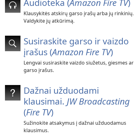
Audioteka (
Amazon Fire TV
)
Klausykitės atskirų garso įrašų arba jų rinkinių.
Valdykite jų atkūrimą.
Susiraskite garso ir vaizdo
įrašus (
Amazon Fire TV
)
Lengvai susiraskite vaizdo siužetus, giesmes ar
garso įrašus.
Dažnai užduodami
klausimai.
JW Broadcasting
(
Fire TV
)
Sužinokite atsakymus į dažnai užduodamus
klausimus.