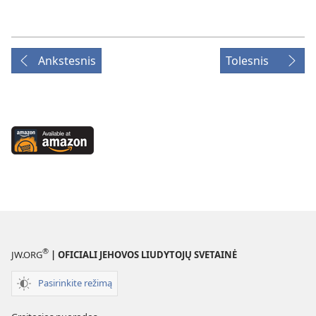
Ankstesnis
Tolesnis
Available
at
Amazon
(atsiveria
naujas
langas)
®
JW.ORG
| OFICIALI JEHOVOS LIUDYTOJŲ SVETAINĖ
Pasirinkite režimą