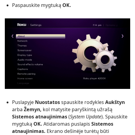
Paspauskite mygtuką
OK.
Puslapyje
Nuostatos
spauskite rodykles
Aukštyn
arba
Žemyn,
kol matysite paryškintą užrašą
Sistemos atnaujinimas
(
System Update
). Spauskite
mygtuką
OK.
Atidaromas puslapis
Sistemos
atnaujinimas.
Ekrano dešinėje turėtų būti