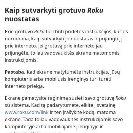
Kaip sutvarkyti grotuvo
Roku
nuostatas
Prie grotuvo
Roku
turi būti pridėtos instrukcijos, kurios
nurodoma, kaip sutvarkyti jo nuostatas ir prijungti jį
prie interneto. Jei grotuvą prie interneto jau
prijungėte, toliau vadovaukitės ekrane matomomis
instrukcijomis.
Pastaba.
Kad ekrane matytumėte instrukcijas, jūsų
kompiuteris arba mobilusis įrenginys turi turėti
interneto prieigą.
Ekrane pamatysite raginimą susieti savo grotuvą
Roku
su sistema. Kad tą padarytumėte, eikite į svetainę
www.roku.com/link
ir ten įrašykite kodą, matomą
ekrane. Tada toliau vadovaukitės instrukcijomis savo
kompiuteryje arba mobiliajame įrenginyje ir