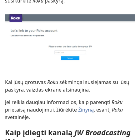
susikurkite
Roku
paskyrą.
Kai jūsų grotuvas
Roku
sėkmingai susiejamas su jūsų
paskyra, vaizdas ekrane atsinaujina.
Jei reikia daugiau informacijos, kaip parengti
Roku
prietaisą naudojimui, žiūrėkite
Žinyną
, esantį
Roku
svetainėje.
Kaip įdiegti kanalą
JW Broadcasting