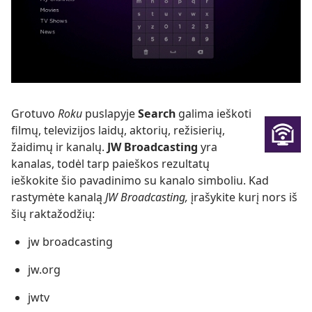
Grotuvo
Roku
puslapyje
Search
galima ieškoti
filmų, televizijos laidų, aktorių, režisierių,
žaidimų ir kanalų.
JW Broadcasting
yra
kanalas, todėl tarp paieškos rezultatų
ieškokite šio pavadinimo su kanalo simboliu. Kad
rastymėte kanalą
JW Broadcasting,
įrašykite kurį nors iš
šių raktažodžių:
jw broadcasting
jw.org
jwtv