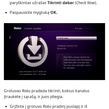
paryškintas užrašas
Tikrinti dabar
(
Check Now
).
Paspauskite mygtuką
OK.
Grotuvas
Roku
pradeda tikrinti, kokius kanalus
įtraukėte į sąrašą, ir juos įdiegia.
Grįžkite į grotuvo
Roku
pradinį puslapį ir iš