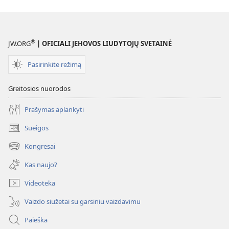
(atsiveria
naujas
langas)
®
JW.ORG
| OFICIALI JEHOVOS LIUDYTOJŲ SVETAINĖ
Pasirinkite režimą
Greitosios nuorodos
Prašymas aplankyti
Sueigos
(atsiveria
naujas
Kongresai
(atsiveria
langas)
naujas
Kas naujo?
langas)
Videoteka
Vaizdo siužetai su garsiniu vaizdavimu
Paieška