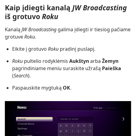
Kaip įdiegti kanalą
JW Broadcasting
iš grotuvo
Roku
Kanalą
JW Broadcasting
galima įdiegti ir tiesiog pačiame
grotuve
Roku.
Eikite į grotuvo
Roku
pradinį puslapį.
Roku
pultelio rodyklėmis
Aukštyn
arba
Žemyn
pagrindiniame meniu suraskite užrašą
Paieška
(
Search
).
Paspauskite mygtuką
OK
.