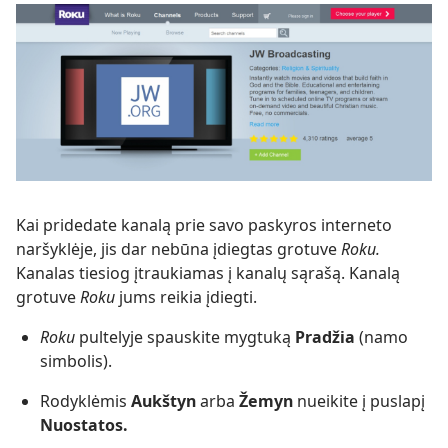
Kai pridedate kanalą prie savo paskyros interneto
naršyklėje, jis dar nebūna įdiegtas grotuve
Roku.
Kanalas tiesiog įtraukiamas į kanalų sąrašą. Kanalą
grotuve
Roku
jums reikia įdiegti.
Roku
pultelyje spauskite mygtuką
Pradžia
(namo
simbolis).
Rodyklėmis
Aukštyn
arba
Žemyn
nueikite į puslapį
Nuostatos.