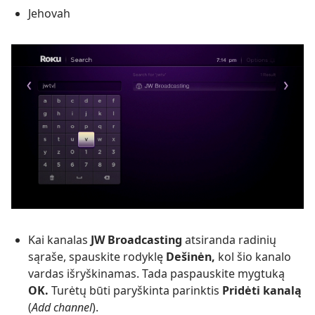
Jehovah
Kai kanalas
JW Broadcasting
atsiranda radinių
sąraše, spauskite rodyklę
Dešinėn,
kol šio kanalo
vardas išryškinamas. Tada paspauskite mygtuką
OK.
Turėtų būti paryškinta parinktis
Pridėti kanalą
(
Add channel
).