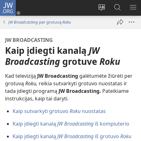
JW.ORG
Prisijungti
(atsiveria
Pakeisti
Paieška
RO
naujas
svetainės
svetainėj
ME
JW Broadcasting
per grotuvą
Roku
langas)
kalbą
JW.ORG
JW BROADCASTING
Kaip įdiegti kanalą
JW
Broadcasting
grotuve
Roku
Kad televiziją
JW Broadcasting
galėtumėte žiūrėti per
grotuvą
Roku,
reikia sutvarkyti grotuvo nuostatas ir
tada įdiegti programą
JW Broadcasting.
Pateikiame
instrukcijas, kaip tai daryti.
Kaip sutvarkyti grotuvo
Roku
nuostatas
Kaip įdiegti kanalą
JW Broadcasting
iš kompiuterio
Kaip įdiegti kanalą
JW Broadcasting
iš grotuvo
Roku