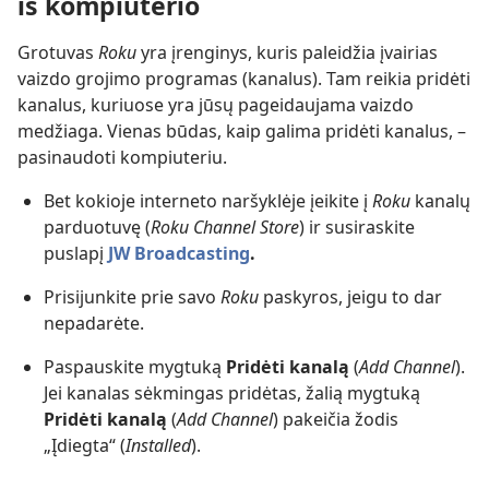
iš kompiuterio
Grotuvas
Roku
yra įrenginys, kuris paleidžia įvairias
vaizdo grojimo programas (kanalus). Tam reikia pridėti
kanalus, kuriuose yra jūsų pageidaujama vaizdo
medžiaga. Vienas būdas, kaip galima pridėti kanalus, –
pasinaudoti kompiuteriu.
Bet kokioje interneto naršyklėje įeikite į
Roku
kanalų
parduotuvę (
Roku Channel Store
) ir susiraskite
puslapį
JW Broadcasting
.
Prisijunkite prie savo
Roku
paskyros, jeigu to dar
nepadarėte.
Paspauskite mygtuką
Pridėti kanalą
(
Add Channel
).
Jei kanalas sėkmingas pridėtas, žalią mygtuką
Pridėti kanalą
(
Add Channel
) pakeičia žodis
„Įdiegta“ (
Installed
).