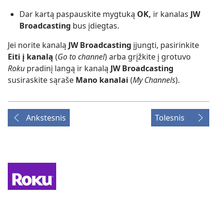
Dar kartą paspauskite mygtuką
OK,
ir kanalas
JW
Broadcasting
bus įdiegtas.
Jei norite kanalą
JW Broadcasting
įjungti, pasirinkite
Eiti į kanalą
(
Go to channel
) arba grįžkite į grotuvo
Roku
pradinį langą ir kanalą
JW Broadcasting
susiraskite sąraše
Mano kanalai
(
My Channels
).
Ankstesnis
Tolesnis
Find
the
Channel
on
Roku