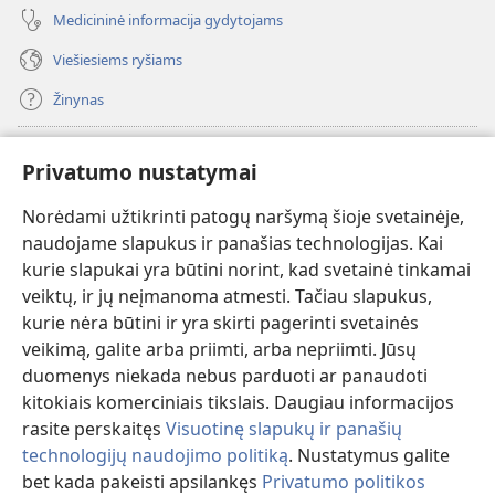
Medicininė informacija gydytojams
Viešiesiems ryšiams
Žinynas
Paaukoti
(atsiveria
Privatumo nustatymai
naujas
langas)
Norėdami užtikrinti patogų naršymą šioje svetainėje,
Sargybos bokšto INTERNETINĖ BIBLIOTEKA
(atsiveria
naudojame slapukus ir panašias technologijas. Kai
naujas
®
JW Hub
kurie slapukai yra būtini norint, kad svetainė tinkamai
langas)
(atsiveria
veiktų, ir jų neįmanoma atmesti. Tačiau slapukus,
naujas
®
JW Library
langas)
kurie nėra būtini ir yra skirti pagerinti svetainės
veikimą, galite arba priimti, arba nepriimti. Jūsų
Watchtower Library
duomenys niekada nebus parduoti ar panaudoti
kitokiais komerciniais tikslais. Daugiau informacijos
rasite perskaitęs
Visuotinę slapukų ir panašių
technologijų naudojimo politiką
. Nustatymus galite
Copyright
© 2026 Watch Tower Bible and Tract Society of Pennsylvania.
bet kada pakeisti apsilankęs
Privatumo politikos