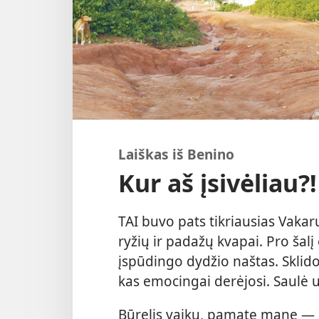
Laiškas iš Benino
Kur aš įsivėliau?!
TAI buvo pats tikriausias Vaka
ryžių ir padažų kvapai. Pro šal
įspūdingo dydžio naštas. Sklido
kas emocingai derėjosi. Saulė u
Būrelis vaikų, pamatę mane — 