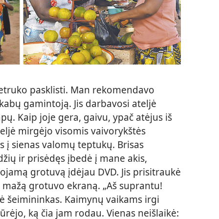
etruko pasklisti. Man rekomendavo
škabų gamintoją. Jis darbavosi ateljė
apų. Kaip joje gera, gaivu, ypač atėjus iš
eljė mirgėjo visomis vaivorykštės
 į sienas valomų teptukų. Brisas
ių ir prisėdęs įbedė į mane akis,
ojamą grotuvą įdėjau DVD. Jis prisitraukė
ų mažą grotuvo ekraną. „Aš suprantu!
jė šeimininkas. Kaimynų vaikams irgi
iūrėjo, ką čia jam rodau. Vienas neišlaikė: