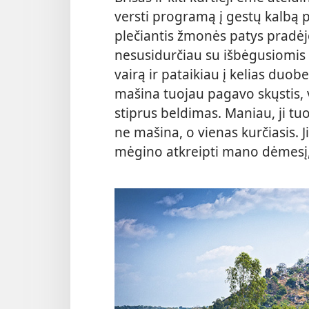
versti programą į gestų kalbą 
plečiantis žmonės patys pradėjo
nesusidurčiau su išbėgusiomis 
vairą ir pataikiau į kelias duo
mašina tuojau pagavo skųstis, v
stiprus beldimas. Maniau, ji tuo
ne mašina, o vienas kurčiasis. 
mėgino atkreipti mano dėmesį,