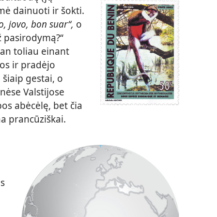
mė dainuoti ir šokti.
o, jovo, bon suar“,
o
už pasirodymą?“
an toliau einant
kos ir pradėjo
 šiaip gestai, o
nėse Valstijose
os abėcėlę, bet čia
a prancūziškai.
ęs