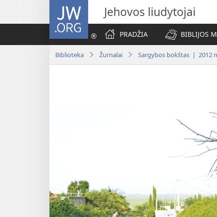
JW.ORG
Jehovos liudytojai
PRADŽIA
BIBLIJOS 
Biblioteka
Žurnalai
Sargybos bokštas | 2012 m