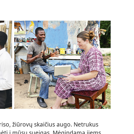
riso, žiūrovų skaičius augo. Netrukus
idinėti į mūsų sueigas. Mėgindama jiems