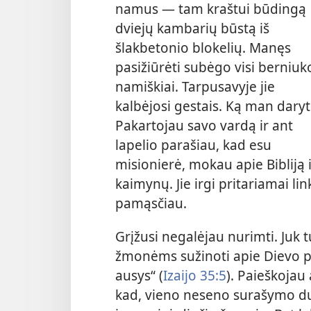
namus — tam kraštui būdingą
dviejų kambarių būstą iš
šlakbetonio blokelių. Manęs
pasižiūrėti subėgo visi berniuk
namiškiai. Tarpusavyje jie
kalbėjosi gestais. Ką man daryt
Pakartojau savo vardą ir ant
lapelio parašiau, kad esu
misionierė, mokau apie Bibliją i
kaimynų. Jie irgi pritariamai li
pamąsčiau.
Grįžusi negalėjau nurimti. Juk t
žmonėms sužinoti apie Dievo p
ausys“ (
Izaijo 35:5
). Paieškojau
kad, vieno neseno surašymo du