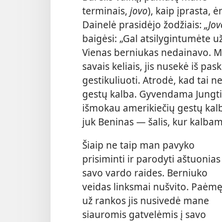
terminais,
jovo
), kaip įprasta, ė
Dainelė prasidėjo žodžiais:
„Jov
baigėsi: „Gal atsilygintumėte 
Vienas berniukas nedainavo. M
savais keliais, jis nusekė iš pas
gestikuliuoti. Atrodė, kad tai ne
gestų kalba. Gyvendama Jungti
išmokau amerikiečių gestų kalb
juk Beninas — šalis, kur kalbam
Šiaip ne taip man pavyko
prisiminti ir parodyti aštuonias
savo vardo raides. Berniuko
veidas linksmai nušvito. Paėm
už rankos jis nusivedė mane
siauromis gatvelėmis į savo