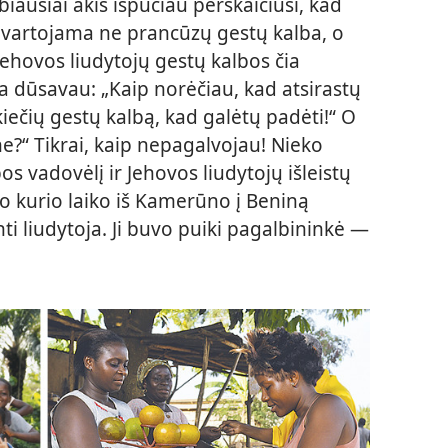
biausiai akis išpūčiau perskaičiusi, kad
e vartojama ne prancūzų gestų kalba, o
 Jehovos liudytojų gestų kalbos čia
a dūsavau: „Kaip norėčiau, kad atsirastų
iečių gestų kalbą, kad galėtų padėti!“ O
r ne?“ Tikrai, kaip nepagalvojau! Nieko
s vadovėlį ir Jehovos liudytojų išleistų
 kurio laiko iš
Kamerūno į Beniną
ti liudytoja. Ji buvo puiki pagalbininkė —