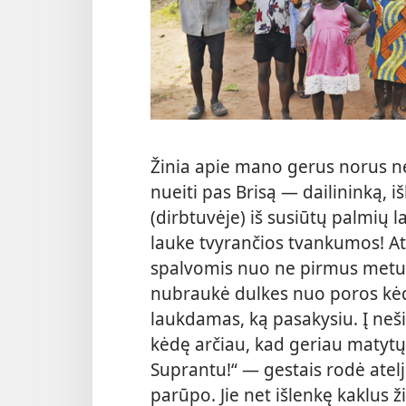
Žinia apie mano gerus norus n
nueiti pas Brisą — dailininką, i
(dirbtuvėje) iš susiūtų palmių l
lauke tvyrančios tvankumos! At
spalvomis nuo ne pirmus metus
nubraukė dulkes nuo poros kėdž
laukdamas, ką pasakysiu. Į neši
kėdę arčiau, kad geriau matyt
Suprantu!“ — gestais rodė atel
parūpo. Jie net išlenkę kaklus ž