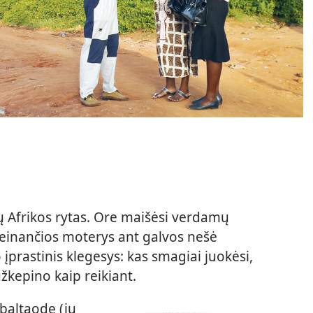
rų Afrikos rytas. Ore maišėsi verdamų
į einančios moterys ant galvos nešė
 įprastinis klegesys: kas smagiai juokėsi,
žkepino kaip reikiant.
baltaodę (jų