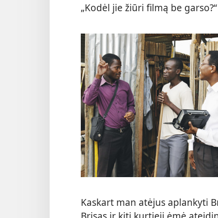
„Kodėl jie žiūri filmą be garso?“
Kaskart man atėjus aplankyti B
Brisas ir kiti kurtieji ėmė ate