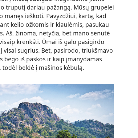
po truputį dariau pažangą. Mūsų grupelei
 manęs ieškoti. Pavyzdžiui, kartą, kad
ant kelio ožkomis ir kiaulėmis, pasukau
bes. Aš, žinoma, netyčia, bet mano senutė
isaip krenkšti. Ūmai iš galo pasigirdo
j visai sugrius. Bet, pasirodo, triukšmavo
Jis bėgo iš paskos ir kaip įmanydamas
 todėl beldė į mašinos kėbulą.