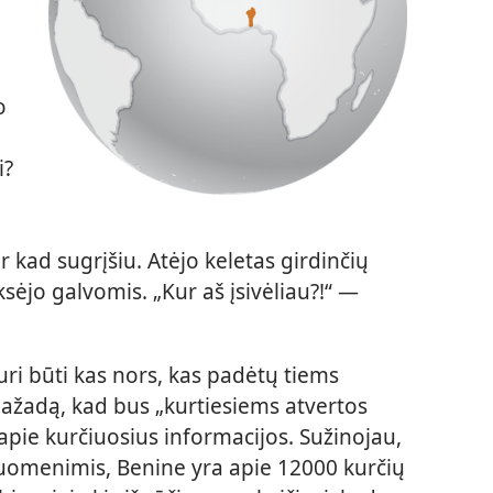
o
i?
r kad sugrįšiu. Atėjo keletas girdinčių
nksėjo galvomis. „Kur aš įsivėliau?!“ —
uri būti kas nors, kas padėtų tiems
ažadą, kad bus „kurtiesiems atvertos
 apie kurčiuosius informacijos. Sužinojau,
omenimis, Benine yra apie 12000 kurčių