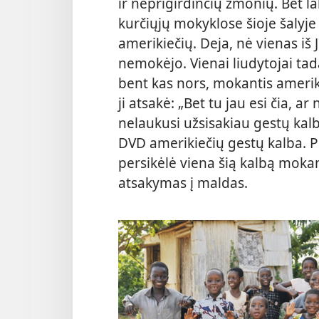
ir neprigirdinčių žmonių. Bet la
kurčiųjų mokyklose šioje šalyj
amerikiečių. Deja, nė vienas iš
nemokėjo. Vienai liudytojai tad
bent kas nors, mokantis amerik
ji atsakė: „Bet tu jau esi čia, a
nelaukusi užsisakiau gestų kalbo
DVD amerikiečių gestų kalba. Po
persikėlė viena šią kalbą mokan
atsakymas į maldas.