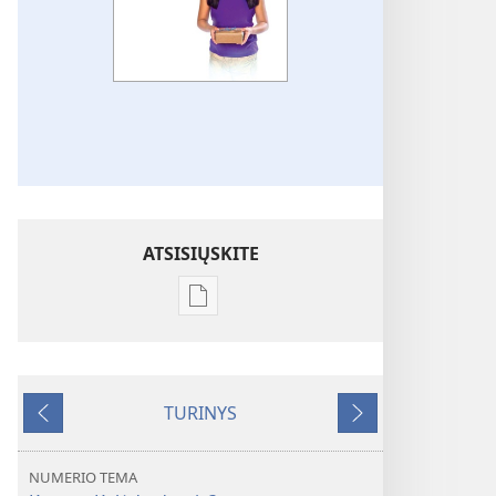
ATSISIŲSKITE
Skaitmeninių
leidinių
atsisiuntimo
parinktys
TURINYS
SARGYBOS
Ankstesnis
Tolesnis
BOKŠTAS
Daug
NUMERIO TEMA
geriau