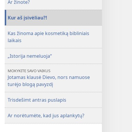
Ar žinote?
Kur aš įsivėliau?!
Kas žinoma apie kosmetiką bibliniais
laikais
„Istorija nemeluoja“
MOKYKITE SAVO VAIKUS
Jotamas klausė Dievo, nors namuose
turėjo blogą pavyzdį
Trisdešimt antras puslapis
Ar norėtumėte, kad jus aplankytų?