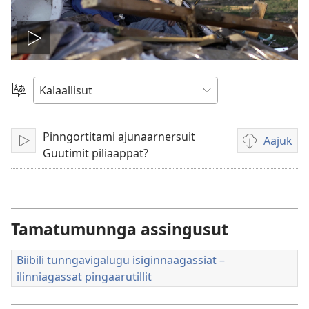
Play
video
Oqaatsit
toqqakkit
Pinngortitami ajunaarnersuit
Aajuk
Isiginnaaruk/Tusarnaaruk
Filminik
Guutimit piliaappat?
aallernissam
iluarsiissutaa
Tamatumunnga assingusut
Biibili tunngavigalugu isiginnaagassiat –
ilinniagassat pingaarutillit