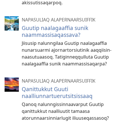
akissutissaqarpoq.
NAPASULIAQ ALAPERNAARSUIFFIK
Guutip naalagaaffia sunik
naammassisaqassava?
Jiisusip nalun­ngilaa Guutip naalagaaf­fia
nunarsuarmi ajor­nar­torsiutinik aaq­qiisin­
naasutuaasoq. Tatigin­neq­qul­luta Guutip
naalagaaf­fia sunik naam­mas­sisaqar­pa?
NAPASULIAQ ALAPERNAARSUIFFIK
Qanittukkut Guuti
naalliunnartuerutsitsissaaq
Qanoq nalunngissinnaavarput Guutip
qanittukkut naalliuutit tamaasa
atorunnaarsinniarlugit iliuuseqassasoq?