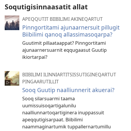
Soqutigisinnaasatit allat
APEQQUTIT BIIBILIMI AKINEQARTUT
Pinngortitami ajunaarnersuit pillugit
Biibilimi qanoq allassimasoqarpa?
Guutimit pillaataappat? Pinngortitami
ajunaarnersuarnit eqqugaasut Guutip
ikiortarpai?
BIIBILIMI ILINNIARTITSISSUTIGINEQARTUT
PINGAARUTILLIT
Sooq Guutip naalliunnerit akuerai?
Sooq silarsuarmi taama
uumissuisoqartigalunilu
naalliunnartoqartiginera inuppassuit
apeqqutigisarpaat. Biibilimi
naammaginartumik tuppallernartumillu