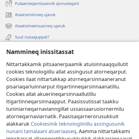
Pulaarneqarnissannik qinnuteqarit
Ataatsimiinneq ujaruk
(opens
new
Ataatsimeersuarneq ujaruk
(opens
window)
new
Suut nutaajuppat?
window)
Isiginnaagassiat
Nammineq inissitassat
Ujarlerit
Nittartakkamik pitsaanerpaamik atuisinnaaqqullutit
cookies teknologiillu allat assingusut atorneqarput.
Tunissuteqarneq
(opens
Cookies ilaat nittartakkap atorneqarsinnaaneranut
new
pisariaqarluinnarput itigartinneqarsinnaanatillu.
window)
INTERNETIKKUT ATUAGAATEQARFIK Watchtower™
Cookies allat akuerineqarsinnaallutillu
(opens
itigartinneqarsinnaapput. Paasissutissat taakku
new
®
JW Hub
window)
tuniniarneqarnavianngillat ussassaarusiornermilu
(opens
new
atorneqarnaviarnatik. Paasisaqarnerorusukkuit
window)
alakkaruk
Cookiesinik teknologiinillu assingusunik
nunani tamalaani atueriaaseq
. Aamma nittartakkami
inissitassat allanngortikkusukkukkit alakkarsinnaavat
Copyright
© 2026 Watch Tower Bible and Tract Society of Pennsylvania.