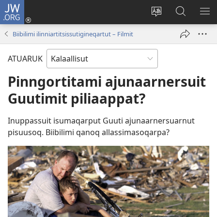
JW.ORG
Iserfissaq
(opens
Oqaatsit
JW.ORG-
IM
new
toqqakkit
imi
TA
Biibilimi ilinniartitsissutigineqartut – Filmit
window)
ujarlerit
ATUARUK
Pinngortitami ajunaarnersuit
Guutimit piliaappat?
Inuppassuit isumaqarput Guuti ajunaarnersuarnut
pisuusoq. Biibilimi qanoq allassimasoqarpa?