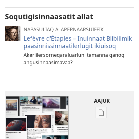
Soqutigisinnaasatit allat
NAPASULIAQ ALAPERNAARSUIFFIK
Lefèvre d’Étaples – Inuinnaat Biibilimik
paasinnissinnaatilerlugit ikiuisoq
Akerlilersorneqaraluarluni tamanna qanoq
angusinnaasimavaa?
AAJUK
Atuagassanik
aallernissamut
iluarsiissutaa
Sammisat