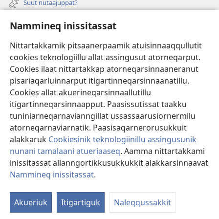
Suut nutaajuppat?
window)
Isiginnaagassiat
Nammineq inissitassat
Ujarlerit
Nittartakkamik pitsaanerpaamik atuisinnaaqqullutit
cookies teknologiillu allat assingusut atorneqarput.
Tunissuteqarneq
(opens
Cookies ilaat nittartakkap atorneqarsinnaaneranut
new
pisariaqarluinnarput itigartinneqarsinnaanatillu.
window)
INTERNETIKKUT ATUAGAATEQARFIK Watchtower™
Cookies allat akuerineqarsinnaallutillu
(opens
itigartinneqarsinnaapput. Paasissutissat taakku
new
®
JW Hub
window)
tuniniarneqarnavianngillat ussassaarusiornermilu
(opens
new
atorneqarnaviarnatik. Paasisaqarnerorusukkuit
window)
alakkaruk
Cookiesinik teknologiinillu assingusunik
nunani tamalaani atueriaaseq
. Aamma nittartakkami
inissitassat allanngortikkusukkukkit alakkarsinnaavat
Copyright
© 2026 Watch Tower Bible and Tract Society of Pennsylvania.
ATUINERMUT PIUMASAQAATIT
|
PAASISSUTISSANIK ATUERIAASEQ
|
Nammineq inissitassat
.
NAMMINEQ INISSITASSAT
Akueriuk
Itigartiguk
Naleqqussakkit