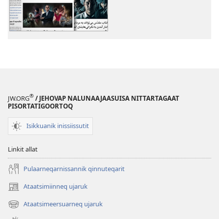
allat
®
JW.ORG
/ JEHOVAP NALUNAAJAASUISA NITTARTAGAAT
PISORTATIGOORTOQ
Isikkuanik inissiissutit
Linkit allat
Pulaarneqarnissannik qinnuteqarit
Ataatsimiinneq ujaruk
(opens
new
Ataatsimeersuarneq ujaruk
(opens
window)
new