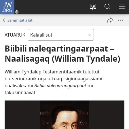
JW.ORG
Iserfissaq
(opens
Oqaatsit
JW.ORG-
IM
new
toqqakkit
imi
TA
Sammisat allat
window)
ujarlerit
ATUARUK
Biibili naleqartingaarpaat –
Naalisagaq (William Tyndale)
William Tyndalep Testamentitaamik tuluttut
nutserineranik oqaluttuaq isiginnaagassiami
naalisakkami
Biibili naleqartingaarpaat-
mi
takusinnaavat.