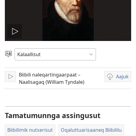
Play
video
Oqaatsit
toqqakkit
Biibili naleqartingaarpaat –
Aajuk
Isiginnaaruk/Tusarnaaruk
Filminik
Naalisagaq (William Tyndale)
aallernissam
iluarsiissutaa
Tamatumunnga assingusut
Biibilimik nutserisut
Oqaluttuarisaaneq Biibililu