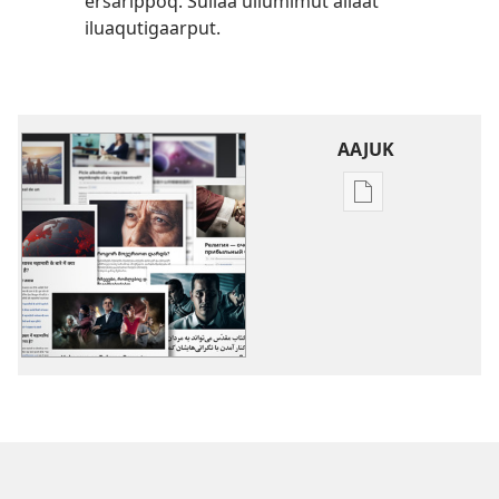
ersarippoq. Suliaa ullumimut allaat
iluaqutigaarput.
AAJUK
Atuagassanik
aallernissamut
iluarsiissutaa
Sammisat
allat