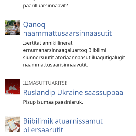
paarilluarsinnaavit?
Qanoq
naammattusaarsinnaasutit
Isertitat annikillinerat
ernumanarsinnaagaluartoq Biibilimi
siunnersuutit atoriaannaasut iluaqutigalugit
naammattusaarisinnaavutit.
ILIMASUTTUARITSI!
Ruslandip Ukraine saassuppaa
Pisup isumaa paasiniaruk.
Biibilimik atuarnissamut
pilersaarutit