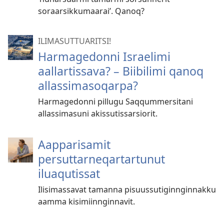
soraarsikkumaarai’. Qanoq?
ILIMASUTTUARITSI!
Harmagedonni Israelimi
aallartissava? – Biibilimi qanoq
allassimasoqarpa?
Harmagedonni pillugu Saqqummersitani
allassimasuni akissutissarsiorit.
Aapparisamit
persuttarneqartartunut
iluaqutissat
Ilisimassavat tamanna pisuussutiginnginnakku
aamma kisimiinnginnavit.