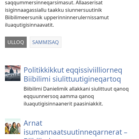
saqqummersinneqarsimasut. Allaaserisat
isiginnaagassiallu taakku siunnersuutinik
Biibilimeersunik upperinninnerulernissamut
iluaqutigisinnaavatit.
ULLOQ
SAMMISAQ
Politikkikkut eqqissiviilliorneq
Biibilimi siulittuutigineqartoq
Biibilimi Danielimik allakkani siulittuut qanoq
eqquunnersoq aamma qanoq
iluaqutigisinnaanerit paasiniakkit.
Arnat
isumannaatsuutinneqarnerat –