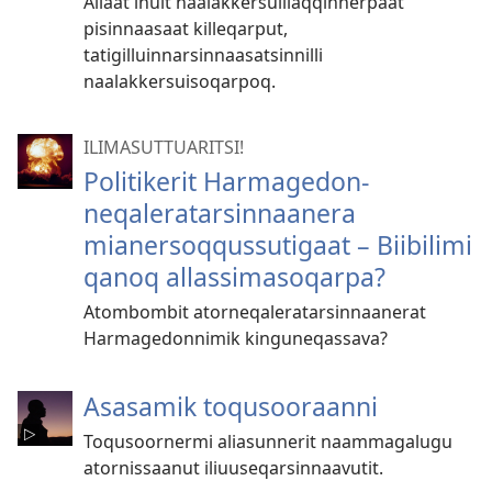
Allaat inuit naalakkersuillaqqinnerpaat
pisinnaasaat killeqarput,
tatigilluinnarsinnaasatsinnilli
naalakkersuisoqarpoq.
ILIMASUTTUARITSI!
Politikerit Harmagedon­
neqaleratarsin­naanera
mianersoq­qussutigaat – Biibilimi
qanoq allassimasoqarpa?
Atombombit atorneqaleratarsinnaanerat
Harmagedonnimik kinguneqassava?
Asasamik toqusooraanni
Toqusoornermi aliasunnerit naammagalugu
atornissaanut iliuuseqarsinnaavutit.