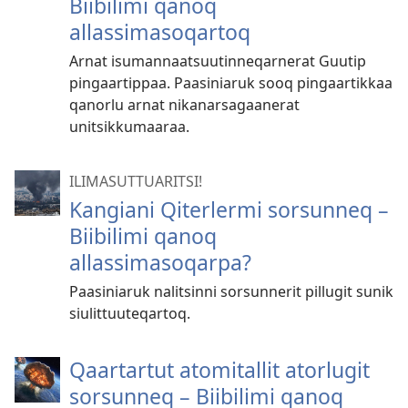
Biibilimi qanoq
allassimasoqartoq
Arnat isumannaatsuutinneqarnerat Guutip
pingaartippaa. Paasiniaruk sooq pingaartikkaa
qanorlu arnat nikanarsagaanerat
unitsikkumaaraa.
ILIMASUTTUARITSI!
Kangiani Qiterlermi sorsunneq –
Biibilimi qanoq
allassimasoqarpa?
Paasiniaruk nalitsinni sorsunnerit pillugit sunik
siulittuuteqartoq.
Qaartartut atomitallit atorlugit
sorsunneq – Biibilimi qanoq