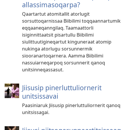
allassimasoqarpa?
Qaartartut atomitallit atorlugit
sorsuttoqarnissaa Biibilimi toqqaannartumik
eqqaaneqanngilaq. Taamaattorli
isiginnittaatsit pisartullu Biibilimi
siulittuutigineqartut kinguneraat atomip
nukinga atorlugu sorsunnermik
siooranartoqarnera. Aamma Biibilimi
nassuiarneqarpoq sorsunnerit qanoq
unitsinneqassasut.
Jiisusip pinerluttuliornerit
unitsissavai
Paasiniaruk Jiisusip pinerluttuliornerit qanoq
unitsissagai.