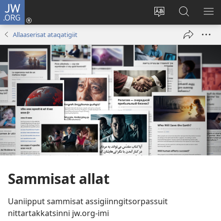
JW.ORG
Iserfissaq
(opens
Oqaatsit
JW.ORG-
IM
new
toqqakkit
imi
TA
Allaaserisat ataqatigiit
window)
ujarlerit
Sammisat allat
Uaniipput sammisat assigiinngitsorpassuit
nittartakkatsinni jw.org-imi