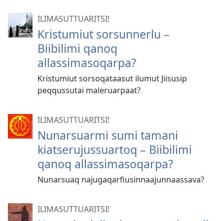
ILIMASUTTUARITSI!
Kristumiut sorsunnerlu –
Biibilimi qanoq
allassimasoqarpa?
Kristumiut sorsoqataasut ilumut Jiisusip
peqqussutai maleruarpaat?
ILIMASUTTUARITSI!
Nunarsuarmi sumi tamani
kiatserujussuartoq – Biibilimi
qanoq allassimasoqarpa?
Nunarsuaq najugaqarfiusinnaajunnaassava?
ILIMASUTTUARITSI!