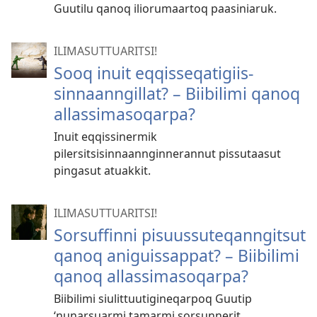
Guutilu qanoq iliorumaartoq paasiniaruk.
ILIMASUTTUARITSI!
Sooq inuit eqqisseqatigiis­
sinnaanngillat? – Biibilimi qanoq
allassimasoqarpa?
Inuit eqqissinermik
pilersitsisinnaannginnerannut pissutaasut
pingasut atuakkit.
ILIMASUTTUARITSI!
Sorsuffinni pisuussuteqan­ngitsut
qanoq aniguissappat? – Biibilimi
qanoq allassimasoqarpa?
Biibilimi siulittuutigineqarpoq Guutip
‘nunarsuarmi tamarmi sorsunnerit