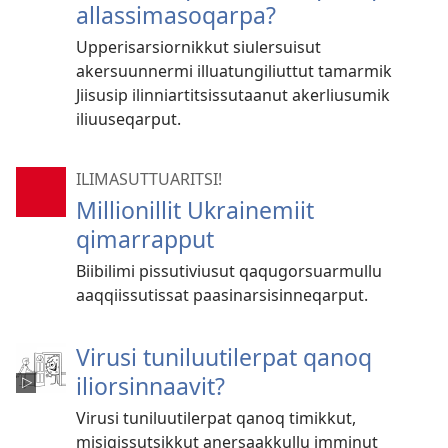
allassimasoqarpa?
Upperisarsiornikkut siulersuisut
akersuunnermi illuatungiliuttut tamarmik
Jiisusip ilinniartitsissutaanut akerliusumik
iliuuseqarput.
ILIMASUTTUARITSI!
Millionillit Ukrainemiit
qimarrapput
Biibilimi pissutiviusut qaqugorsuarmullu
aaqqiissutissat paasinarsisinneqarput.
Virusi tuniluutilerpat qanoq
iliorsinnaavit?
Virusi tuniluutilerpat qanoq timikkut,
misigissutsikkut anersaakkullu imminut