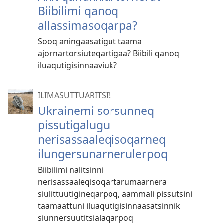
Biibilimi qanoq
allassimasoqarpa?
Sooq aningaasatigut taama
ajornartorsiuteqartigaa? Biibili qanoq
iluaqutigisinnaaviuk?
ILIMASUTTUARITSI!
Ukrainemi sorsunneq
pissutigalugu
nerisassaaleqisoqarneq
ilungersunarnerulerpoq
Biibilimi nalitsinni
nerisassaaleqisoqartarumaarnera
siulittuutigineqarpoq, aammali pissutsini
taamaattuni iluaqutigisinnaasatsinnik
siunnersuutitsialaqarpoq