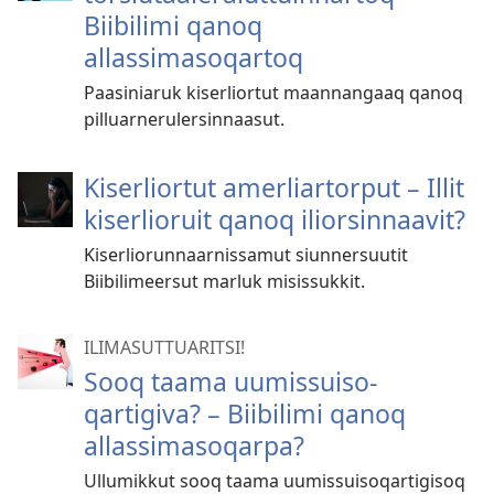
Biibilimi qanoq
allassimasoqartoq
Paasiniaruk kiserliortut maannangaaq qanoq
pilluarnerulersinnaasut.
Kiserliortut amerliartorput – Illit
kiserlioruit qanoq iliorsinnaavit?
Kiserliorunnaarnissamut siunnersuutit
Biibilimeersut marluk misissukkit.
ILIMASUTTUARITSI!
Sooq taama uumissuiso­
qartigiva? – Biibilimi qanoq
allassimasoqarpa?
Ullumikkut sooq taama uumissuisoqartigisoq