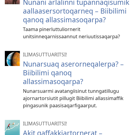
Nunani arlalinni tupannaqisumik
aallaasersortoqarneq – Biibilimi
qanoq allassimasoqarpa?
Taama pinerluttuliornerit
unitsinneqarnissaannut neriuutissaqarpa?
ILIMASUTTUARITSI!
Nunarsuaq aserorneqalerpa? –
Biibilimi qanoq
allassimasoqarpa?
Nunarsuarmi avatangiisinut tunngatillugu
ajornartorsiutit pillugit Biibilimi allassimaffik
pingasunik paasisaqarfigaarput.
ILIMASUTTUARITSI!
Akit qaffakkiartornerat –