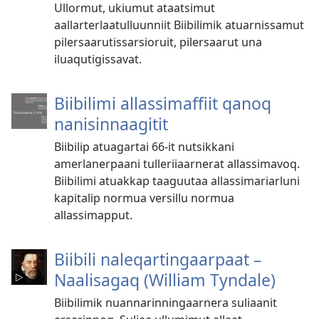
Ullormut, ukiumut ataatsimut
aallarterlaatulluunniit Biibilimik atuarnissamut
pilersaarutissarsioruit, pilersaarut una
iluaqutigissavat.
Biibilimi allassimaffiit qanoq
nanisinnaagitit
Biibilip atuagartai 66-it nutsikkani
amerlanerpaani tulleriiaarnerat allassimavoq.
Biibilimi atuakkap taaguutaa allassimariarluni
kapitalip normua versillu normua
allassimapput.
Biibili naleqartingaarpaat –
Naalisagaq (William Tyndale)
Biibilimik nuannarinningaarnera suliaanit