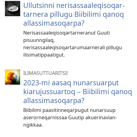
Ullutsinni nerisas­saaleqisoqar­
tarnera pillugu Biibilimi qanoq
allassimasoqarpa?
Nerisassaaleqisoqartarneranut Guuti
pisuunngilaq,
nerisassaaleqisoqartarumaarnerali pillugu
ilisimatippaatigut.
ILIMASUT­TUARITSI!
2023-mi aasaq nunarsuarput
kiarujus­suartoq – Biibilimi qanoq
allassimasoqarpa?
Biibilimi paasitin­neqarpugut nunarsuup
aserorneqarnissaa Guutip akuerinavian­
ngikkaa.