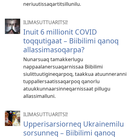
neriuutissaqartitsillunilu.
ILIMASUTTUARITSI!
Inuit 6 millionit COVID
toqqutigaat – Biibilimi qanoq
allassimasoqarpa?
Nunarsuaq tamakkerlugu
nappaalanersuaqarnissaa Biibilimi
siulittuutigineqarpoq, taakkua atuunneranni
tuppallersaatissaqarpoq qanorlu
atuukkunnaarsinneqarnissaat pillugu
allassimalluni.
ILIMASUTTUARITSI!
Upperisarsiorneq Ukrainemilu
sorsunneq – Biibilimi qanoq