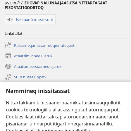
®
JW.ORG
/ JEHOVAP NALUNAAJAASUISA NITTARTAGAAT
PISORTATIGOORTOQ
Isikkuanik inissiissutit
Linkit allat
Pulaarneqarnissannik qinnuteqarit
Ataatsimiinneq ujaruk
(opens
new
Ataatsimeersuarneq ujaruk
(opens
window)
new
Suut nutaajuppat?
window)
Isiginnaagassiat
Nammineq inissitassat
Ujarlerit
Nittartakkamik pitsaanerpaamik atuisinnaaqqullutit
cookies teknologiillu allat assingusut atorneqarput.
Tunissuteqarneq
(opens
Cookies ilaat nittartakkap atorneqarsinnaaneranut
new
pisariaqarluinnarput itigartinneqarsinnaanatillu.
window)
INTERNETIKKUT ATUAGAATEQARFIK Watchtower™
Cookies allat akuerineqarsinnaallutillu