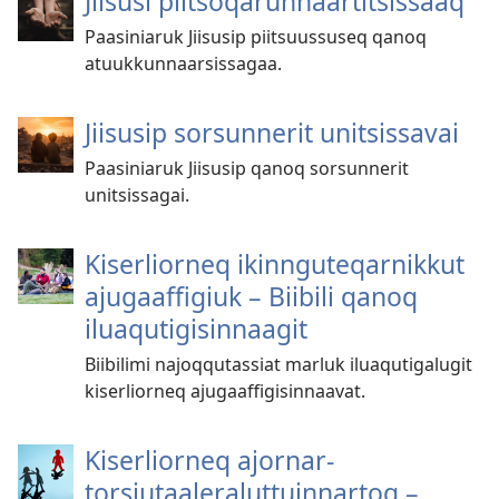
Jiisusi piitsoqarunnaartitsissaaq
Paasiniaruk Jiisusip piitsuussuseq qanoq
atuukkunnaarsissagaa.
Jiisusip sorsunnerit unitsissavai
Paasiniaruk Jiisusip qanoq sorsunnerit
unitsissagai.
Kiserliorneq ikinnguteqarnikkut
ajugaaffigiuk – Biibili qanoq
iluaqutigisinnaagit
Biibilimi najoqqutassiat marluk iluaqutigalugit
kiserliorneq ajugaaffigisinnaavat.
Kiserliorneq ajornar­
torsiutaaleralut­tuinnartoq –