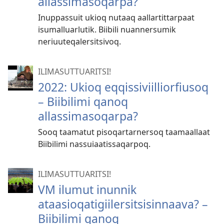
allassimasoqarpa?
Inuppassuit ukioq nutaaq aallartit­tarpaat
isumalluarlutik. Biibili nuannersumik
neriuuteqalersitsivoq.
ILIMASUT­TUARITSI!
2022: Ukioq eqqissiviil­liorfiusoq
– Biibilimi qanoq
allassimasoqarpa?
Sooq taamatut pisoqar­tarnersoq taamaallaat
Biibilimi nassuiaatis­saqarpoq.
ILIMASUTTUARITSI!
VM ilumut inunnik
ataasioqatigiilersitsisinnaava? –
Biibilimi qanoq