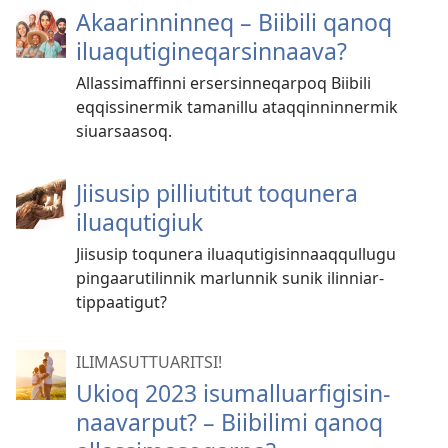
Akaarinninneq – Biibili qanoq
iluaqutigineqarsinnaava?
Allassimaffinni ersersin­neqarpoq Biibili
eqqissinermik tamanillu ataqqin­ninnermik
siuarsaasoq.
Jiisusip pilliutitut toqunera
iluaqutigiuk
Jiisusip toqunera iluaqutigisin­naaqqullugu
pingaarutilinnik marlunnik sunik ilinniar­
tippaatigut?
ILIMASUT­TUARITSI!
Ukioq 2023 isumalluarfigisin­
naavarput? – Biibilimi qanoq