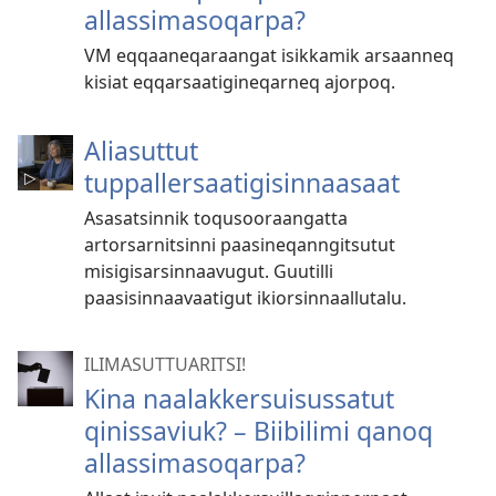
allassimasoqarpa?
VM eqqaaneqaraangat isikkamik arsaanneq
kisiat eqqarsaatigineqarneq ajorpoq.
Aliasuttut
tuppallersaatigisinnaasaat
Asasatsinnik toqusooraangatta
artorsarnitsinni paasineqanngitsutut
misigisarsinnaavugut. Guutilli
paasisinnaavaatigut ikiorsinnaallutalu.
ILIMASUTTUARITSI!
Kina naalakkersuisus­satut
qinissaviuk? – Biibilimi qanoq
allassimasoqarpa?