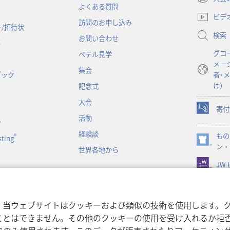
（新
よくある質問
し
ビデ
訪問のお申し込み
い
/招待状
検索
タ
お問い合わせ
事
ブ
グロ
ベテル見学
で
メー
開
集会
ブック
者･
く）
け）
記念式
大会
寄付
（新
活動
ン
し
経験談
もの
い
®
ting
（新
ン・
タ
世界各地から
し
ブ
JW L
い
で
タ
開
ブ
く）
で
書朗読
，当ウェブサイトはクッキーおよび類似の技術を使用します。
開
ことはできません。その他のクッキーの使用を受け入れるか拒
く）