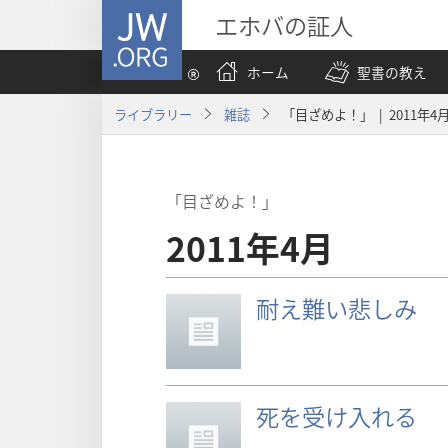
JW.ORG
エホバの証人
ホーム
聖書の教え
ライブラリー
雑誌
「目ざめよ！」 | 2011年4
「目ざめよ！」
2011年4月
耐え難い悲しみ
死を受け入れる