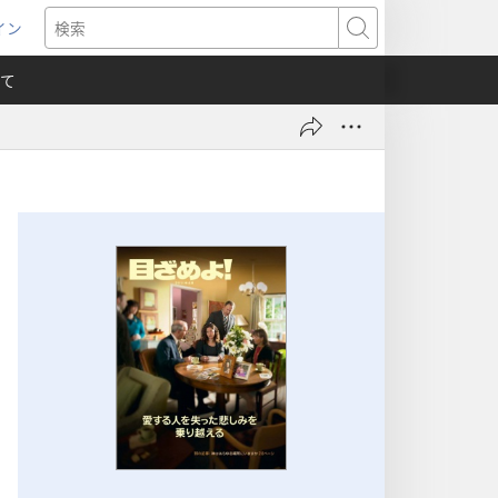
イン
新
検
索
て
）