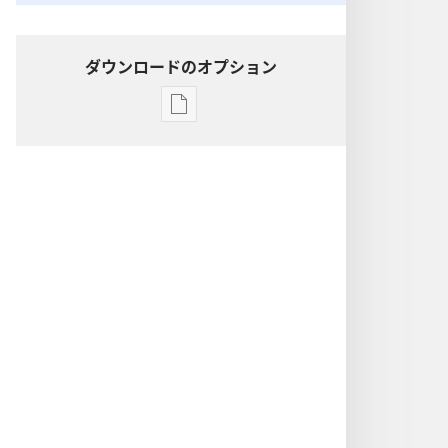
ダウンロードのオプション
出
版
物
の
ダ
ウ
ン
ロー
ド
オ
プ
ショ
ン
「目