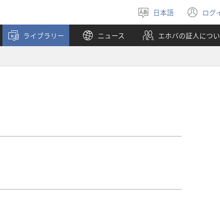
日本語
ログ
言
（
語
し
ライブラリー
ニュース
エホバの証人につい
を
い
選
タ
月
ぶ
ブ
で
開
く