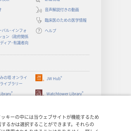
い
オ
音声解説付きの動画
タ
ブ
臨床医のための医学情報
で
開
ーバル･インフォ
ヘルプ
く）
ション（政府関係
メディア･有識者向
みの塔 オンライ
®
JW Hub
（新
ライブラリー
し
®
®
ibrary
い
Watchtower Library
タ
ブ
で
クッキーの中には当ウェブサイトが機能するため
開
否するかは選択することができます。それらの
く）