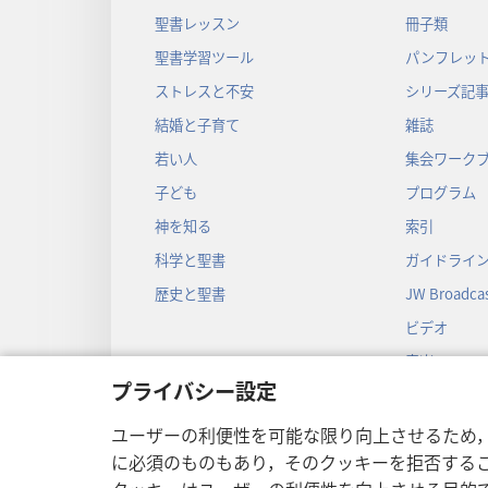
聖書レッスン
冊子類
聖書学習ツール
パンフレット
ストレスと不安
シリーズ記
結婚と子育て
雑誌
若い人
集会ワーク
子ども
プログラム
神を知る
索引
科学と聖書
ガイドライ
歴史と聖書
JW Broadcas
ビデオ
音楽
プライバシー設定
音声劇
劇形式の聖
ユーザーの利便性を可能な限り向上させるため
に必須のものもあり，そのクッキーを拒否する