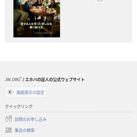
出
版
物
の
ダ
ウ
ン
ロー
ド
オ
プ
®
JW.ORG
/ エホバの証人の公式ウェブサイト
ショ
画面表示の設定
ン
「目
クイックリンク
ざ
め
訪問のお申し込み
よ！」
集会の検索
2011
（新