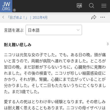
JW.ORG
ロ
サ
JW.ORG
メ
グ
イ
の
ニ
イ
「目ざめよ！」 | 2011年4月
ト
検
を
ン
の
索
表
（新
言語を選ぶ
言
示
し
語
い
耐え難い悲しみ
を
タ
変
ブ
ニコリは元気な女の子でした。でも，ある日の晩，頭が痛
え
で
いと言うので，両親が病院へ連れてゆきました。ところが
る
開
翌日の晩，まだ診断が下らないうちに，心臓発作に見舞わ
く）
れました。その後の検査で，ニコリが珍しい細菌感染症に
かかり，それが肺，腎臓，心臓にまで広がっていることが
分かりました。そして二日もたたないうちに亡くなりまし
た。まだ3歳でした。
愛する人の死はとりわけ辛い経験となります。その悲しみ
は耐え難く思えることもあります。ニコリの母イザベリは