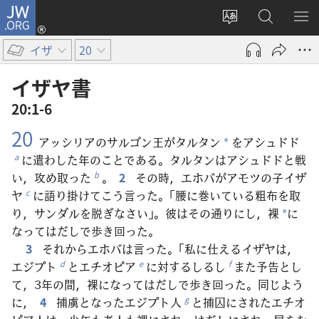
JW.ORG
ロ
サ
JW.ORG
メ
グ
イ
の
ニ
イ
イザ
20
ト
検
を
ン
の
索
表
（新
イザヤ​書
言
示
し
20:1-6
語
い
20
を
タ
アッシリアのサルゴン王がタルタン
をアシュドド
*
変
ブ
に遣わした年のことである。タルタンはアシュドドと戦
a
え
で
い，攻め取った
。
2
その時，エホバがアモツの子イザ
b
る
開
ヤ
に語り掛けてこう言った。「腰に巻いている粗布を取
c
く）
り，サンダルを脱ぎなさい」。彼はその通りにし，裸
に
*
なってはだしで歩き回った。
3
それからエホバは言った。「私に仕えるイザヤは，
エジプト
とエチオピア
に対するしるし
また予告とし
d
e
f
て，3年の間，裸になってはだしで歩き回った。同じよう
に，
4
捕虜となったエジプト人
と捕囚にされたエチオ
g