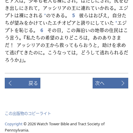
ピア人は，少年も老人も裸にされ，はだしにされ，尻をむ
き出しにされて，アッシリアの王に連れていかれる。エジ
プトは裸にされる
のである。
5
彼らはおびえ，自分た
*
ちが望みをかけていたエチオピアと誇りにしていた
エジ
*
プトを恥じる。
6
その日，この海沿いの地帯の住民はこ
う言う。『私たちの希望のよりどころは，あのありさま
だ！ アッシリアの王から救ってもらおうと，助けを求め
て逃げてきたのに。こうなっては，どうして逃れられるだ
ろうか』」。
戻る
次へ
この出版物のコピーライト
Copyright
©
2026
Watch Tower Bible and Tract Society of
Pennsylvania.