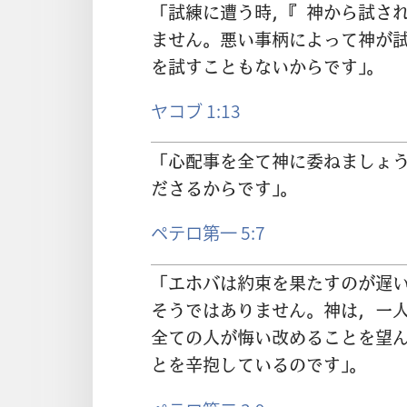
「
試
練
に
遭
う
時
，『
神
から
試
さ
ません。
悪
い
事
柄
によって
神
が
を
試
すこともないからです」。
ヤコブ 1:13
「
心
配
事
を
全
て
神
に
委
ねましょ
ださるからです」。
ペテロ第一 5:7
「エホバは
約
束
を
果
たすのが
遅
そうではありません。
神
は，
一
全
ての
人
が
悔
い
改
めることを
望
とを
辛
抱
しているのです」。