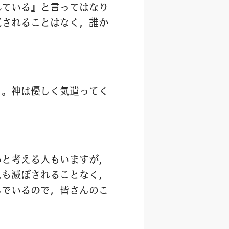
れている』と
言
ってはなり
試
されることはなく，
誰
か
う。
神
は
優
しく
気
遣
ってく
いと
考
える
人
もいますが，
人
も
滅
ぼされることなく，
んでいるので，
皆
さんのこ