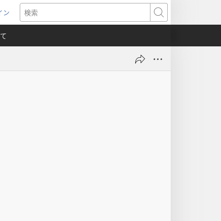
イン
新
検
索
て
）