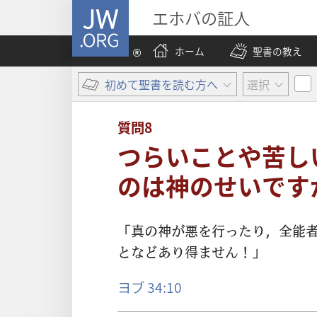
JW.ORG
エホバの証人
ホーム
聖書の教え
初めて聖書を読む方へ
選択
質問8
つらいことや苦し
のは神のせいです
「
真
の
神
が
悪
を
行
ったり，
全
能
となどあり
得
ません！」
ヨブ 34:10