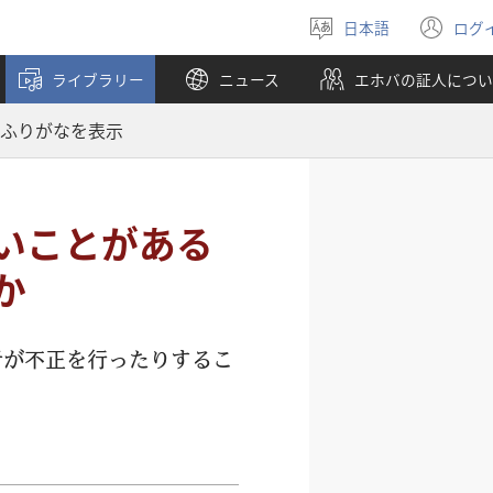
日本語
ログ
言
（
語
し
ライブラリー
ニュース
エホバの証人につい
を
い
選
タ
ふりがなを表示
ぶ
ブ
で
開
く
いことがある
か
者
が
不
正
を
行
ったりするこ