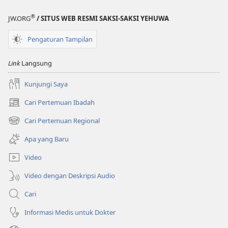
®
JW.ORG
/ SITUS WEB RESMI SAKSI-SAKSI YEHUWA
Pengaturan Tampilan
Link
Langsung
Kunjungi Saya
Cari Pertemuan Ibadah
(terbuka
di
Cari Pertemuan Regional
(terbuka
window
di
baru)
Apa yang Baru
window
baru)
Video
Video dengan Deskripsi Audio
Cari
Informasi Medis untuk Dokter