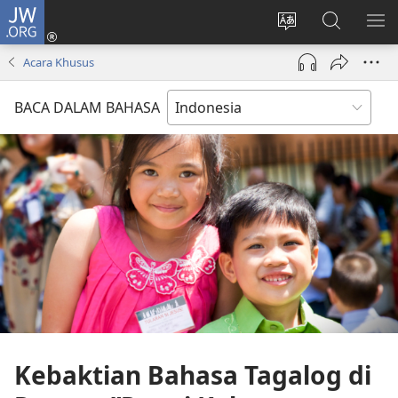
JW.ORG
Log
In
Ganti
Cari
TU
(terbuka
bahasa
di
ME
Acara Khusus
di
situs
JW.ORG
window
BACA DALAM BAHASA
baru)
Kebaktian Bahasa Tagalog di