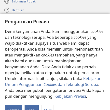
Informasi Publik
Bantuan
Pengaturan Privasi
Sumbangan
(terbuka
di
Demi kenyamanan Anda, kami menggunakan
cookies
window
PERPUSTAKAAN ONLINE Menara Pengawal
dan teknologi serupa. Ada beberapa
cookies
yang
(terbuka
baru)
wajib diaktifkan supaya situs web kami dapat
di
®
JW Hub
window
beroperasi. Anda bisa memilih untuk menonaktifkan
(terbuka
baru)
di
atau mengaktifkan
cookies
tambahan, yang hanya
®
JW Library
window
akan kami gunakan untuk meningkatkan
baru)
kenyamanan Anda. Data Anda tidak akan pernah
Watchtower Library
diperjualbelikan atau digunakan untuk pemasaran.
Untuk informasi lebih lanjut, silakan buka
Kebijakan
Umum Penggunaan
Cookies
dan Teknologi Serupa
.
Anda bisa mengubah pengaturan privasi Anda kapan
Copyright
© 2026 Watch Tower Bible and Tract Society of Pennsylvania.
pun dengan mengunjungi
Kebijakan Privasi
.
SYARAT PENGGUNAAN
|
KEBIJAKAN PRIVASI
|
PENGATURAN PRIVASI