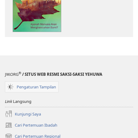
publikasi
MENARA
PENGAWAL
Apakah
Manusia
Akan
Menghancurka
Bumi?
®
JW.ORG
/ SITUS WEB RESMI SAKSI-SAKSI YEHUWA
Pengaturan Tampilan
Link
Langsung
Kunjungi Saya
Cari Pertemuan Ibadah
(terbuka
di
Cari Pertemuan Regional