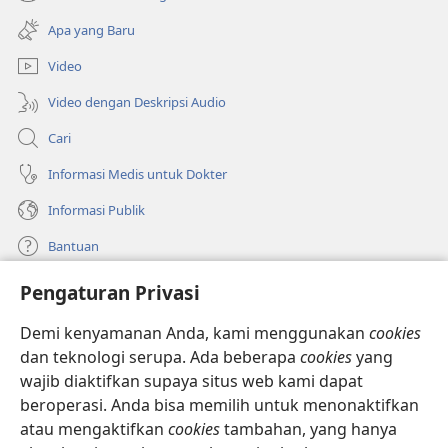
(terbuka
window
di
baru)
Apa yang Baru
window
baru)
Video
Video dengan Deskripsi Audio
Cari
Informasi Medis untuk Dokter
Informasi Publik
Bantuan
Pengaturan Privasi
Sumbangan
(terbuka
di
Demi kenyamanan Anda, kami menggunakan
cookies
window
PERPUSTAKAAN ONLINE Menara Pengawal
dan teknologi serupa. Ada beberapa
cookies
yang
(terbuka
baru)
wajib diaktifkan supaya situs web kami dapat
di
®
JW Hub
window
beroperasi. Anda bisa memilih untuk menonaktifkan
(terbuka
baru)
di
atau mengaktifkan
cookies
tambahan, yang hanya
®
JW Library
window