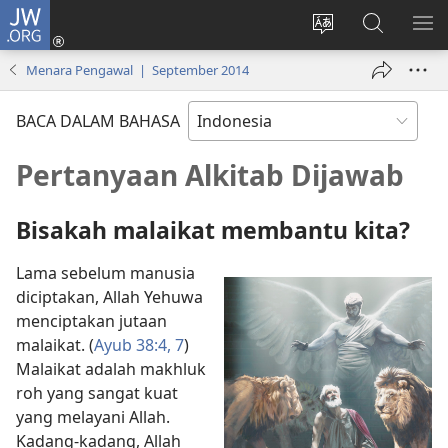
JW.ORG
Log
In
Ganti
Cari
TU
(terbuka
bahasa
di
ME
Menara Pengawal | September 2014
di
situs
JW.ORG
window
BACA DALAM BAHASA
baru)
Pertanyaan Alkitab Dijawab
Bisakah malaikat membantu kita?
Lama sebelum manusia
diciptakan, Allah Yehuwa
menciptakan jutaan
malaikat. (
Ayub 38:4,
7
)
Malaikat adalah makhluk
roh yang sangat kuat
yang melayani Allah.
Kadang-kadang, Allah