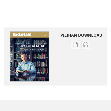
PILIHAN DOWNLOAD
Pilihan
Pilihan
download
download
publikasi
audio
SADARLAH!
SADARLAH!
Apakah
Apakah
Alkitab
Alkitab
Hanya
Hanya
Buku
Buku
Biasa?
Biasa?