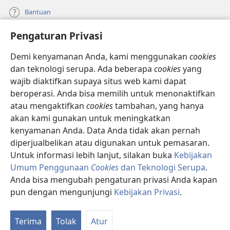
Bantuan
Pengaturan Privasi
Sumbangan
(terbuka
di
Demi kenyamanan Anda, kami menggunakan
cookies
window
PERPUSTAKAAN ONLINE Menara Pengawal
dan teknologi serupa. Ada beberapa
cookies
yang
(terbuka
baru)
wajib diaktifkan supaya situs web kami dapat
di
®
JW Hub
window
beroperasi. Anda bisa memilih untuk menonaktifkan
(terbuka
baru)
di
atau mengaktifkan
cookies
tambahan, yang hanya
®
JW Library
window
akan kami gunakan untuk meningkatkan
baru)
kenyamanan Anda. Data Anda tidak akan pernah
Watchtower Library
diperjualbelikan atau digunakan untuk pemasaran.
Untuk informasi lebih lanjut, silakan buka
Kebijakan
Umum Penggunaan
Cookies
dan Teknologi Serupa
.
Anda bisa mengubah pengaturan privasi Anda kapan
Copyright
© 2026 Watch Tower Bible and Tract Society of Pennsylvania.
pun dengan mengunjungi
Kebijakan Privasi
.
Ta
SYARAT PENGGUNAAN
|
KEBIJAKAN PRIVASI
|
PENGATURAN PRIVASI
Da
Terima
Tolak
Atur
Isi