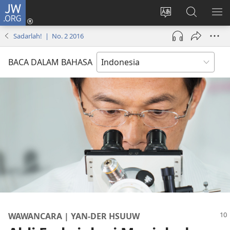
JW.ORG
Log
In
Ganti
Cari
TU
(terbuka
bahasa
di
ME
Sadarlah! | No. 2 2016
di
situs
JW.ORG
window
BACA DALAM BAHASA
baru)
WAWANCARA | YAN-DER HSUUW