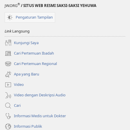
®
JW.ORG
/ SITUS WEB RESMI SAKSI-SAKSI YEHUWA
Pengaturan Tampilan
Link
Langsung
Kunjungi Saya
Cari Pertemuan Ibadah
(terbuka
di
Cari Pertemuan Regional
(terbuka
window
di
baru)
Apa yang Baru
window
baru)
Video
Video dengan Deskripsi Audio
Cari
Informasi Medis untuk Dokter
Informasi Publik