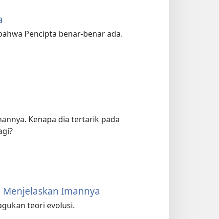
a
bahwa Pencipta benar-benar ada.
mannya. Kenapa dia tertarik pada
agi?
di Menjelaskan Imannya
gukan teori evolusi.