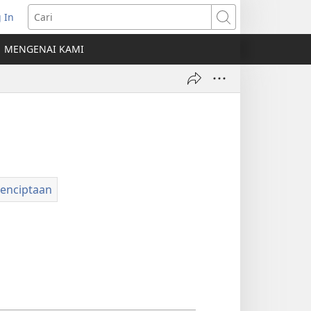
 In
erbuka
Cari
MENGENAI KAMI
indow
ru)
Penciptaan