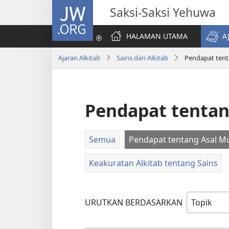
JW.ORG
Saksi-Saksi Yehuwa
HALAMAN UTAMA
A
Ajaran Alkitab
Sains dan Alkitab
Pendapat tent
Pendapat tentan
Semua
Pendapat tentang Asal M
Keakuratan Alkitab tentang Sains
URUTKAN BERDASARKAN