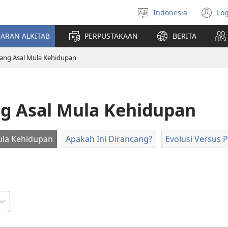
Indonesia
Log
Pilih
(t
bahasa
di
JARAN ALKITAB
PERPUSTAKAAN
BERITA
w
ba
ang Asal Mula Kehidupan
g Asal Mula Kehidupan
ula Kehidupan
Apakah Ini Dirancang?
Evolusi Versus 