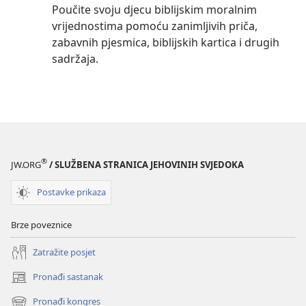
Poučite svoju djecu biblijskim moralnim
vrijednostima pomoću zanimljivih priča,
zabavnih pjesmica, biblijskih kartica i drugih
sadržaja.
®
JW.ORG
/ SLUŽBENA STRANICA JEHOVINIH SVJEDOKA
Postavke prikaza
Brze poveznice
Zatražite posjet
Pronađi sastanak
(otvara
se
Pronađi kongres