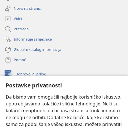
(otvara
novi
se
prozor)
Novo na stranici
novi
prozor)
Videi
Pretraga
Informacije za liječnike
Globalni katalog informacija
Pomoć
Dobrovoljni prilog
(otvara
se
Postavke privatnosti
novi
INTERNETSKA BIBLIOTEKA Watchtower
(otvara
prozor)
Da bismo vam omogućili najbolje korisničko iskustvo,
se
®
JW Hub
upotrebljavamo kolačiće i slične tehnologije. Neki su
novi
(otvara
prozor)
kolačići neophodni da bi naša stranica funkcionirala i
se
®
JW Library
novi
ne mogu se odbiti. Dodatne kolačiće, koje koristimo
prozor)
samo za poboljšanje vašeg iskustva, možete prihvatiti