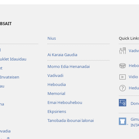
EBSAIT
Nius
Quick Link
l
Vadiv
Ai Karaia Gaudia
uklet Idauidau
Hebo
Momo Edia Henanadai
et
(uindo
matamata
Vadivadi
Vidio
Invateisen
do
Heboudia
dau
ia
Hedu
kehoa)
Memorial
Emai Hebouhebou
Don
na
(uindo
Ekpsiriens
matamata
do
Gim
Tanobada ibounai lalonai
ia
(uindo
INT
kehoa)
matamata
vadia
do
®