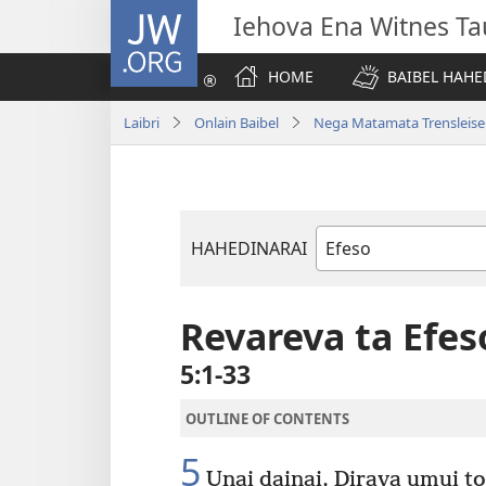
JW.ORG
Iehova Ena Witnes Ta
HOME
BAIBEL HAHE
Laibri
Onlain Baibel
Nega Matamata Trensleis
HAHEDINARAI
Baibel
Bukadia
Revareva ta Efes
5:1-33
OUTLINE OF CONTENTS
5
Unai dainai, Dirava umui t