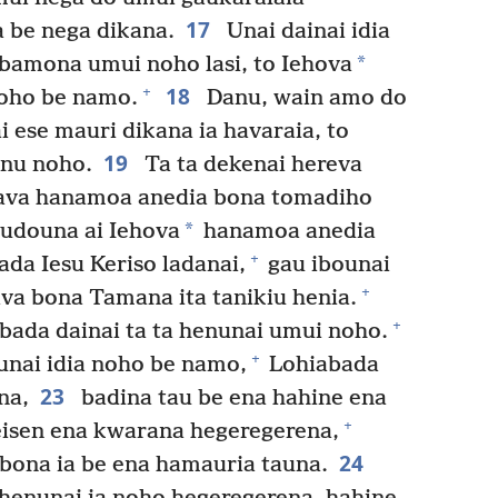
17
a be nega dikana.
Unai dainai idia
*
 bamona umui noho lasi, to Iehova
18
+
noho be namo.
Danu, wain amo do
 ese mauri dikana ia havaraia, to
19
nu noho.
Ta ta dekenai hereva
rava hanamoa anedia bona tomadiho
*
udouna ai Iehova
hanamoa anedia
+
da Iesu Keriso ladanai,
gau ibounai
+
ava bona Tamana ita tanikiu henia.
+
bada dainai ta ta henunai umui noho.
+
unai idia noho be namo,
Lohiabada
23
na,
badina tau be ena hahine ena
+
eisen ena kwarana hegeregerena,
24
 bona ia be ena hamauria tauna.