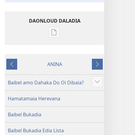
DAONLOUD DALADIA
Pablikeisen
oi
daonloud
ena
ANINA
options
PREVIOUS
NEXT
Nega
Matamata
Baibel amo Dahaka Do Oi Dibaia?
Gau
Trensleisen
haida
Ena
Hamatamaia Herevana
Hahedinaraia
Buka
Helaga
Baibel Bukadia
(2013 Rivisen)
Baibel Bukadia Edia Lista