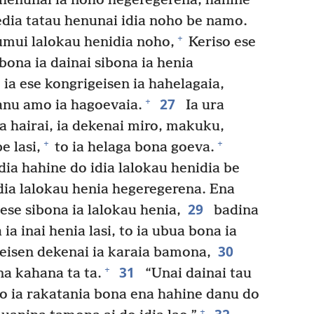
 henunai ia noho hegeregerena, hahine
edia tatau henunai idia noho be namo.
+
umui lalokau henidia noho,
Keriso ese
bona ia dainai sibona ia henia
ia ese kongrigeisen ia hahelagaia,
27
+
anu amo ia hagoevaia.
Ia ura
a hairai, ia dekenai miro, makuku,
+
+
e lasi,
to ia helaga bona goeva.
dia hahine do idia lalokau henidia be
dia lalokau henia hegeregerena. Ena
29
ese sibona ia lalokau henia,
badina
ia inai henia lasi, to ia ubua bona ia
30
geisen dekenai ia karaia bamona,
31
+
na kahana ta ta.
“Unai dainai tau
o ia rakatania bona ena hahine danu do
+