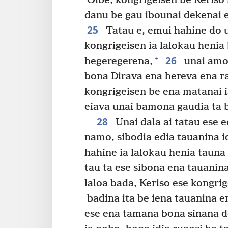
Oibe, kongrigeisen be Keriso
danu be gau ibounai dekenai 
25
Tatau e, emui hahine do 
kongrigeisen ia lalokau henia 
26
+
hegeregerena,
unai amo 
bona Dirava ena hereva ena r
kongrigeisen be ena matanai i
eiava unai bamona gaudia ta b
28
Unai dala ai tatau ese e
namo, sibodia edia tauanina i
hahine ia lalokau henia tauna 
tau ta ese sibona ena tauanina 
laloa bada, Keriso ese kongri
badina ita be iena tauanina e
ese ena tamana bona sinana d