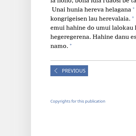
ia noho, bona idia ruaosi be t
+
Unai hunia hereva helagana
+
kongrigeisen lau herevalaia.
emui hahine do umui lalokau 
hegeregerena. Hahine danu es
+
namo.
PREVIOUS
Copyrights for this publication