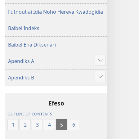
Futnout ai Idia Noho Hereva Kwadogidia
Baibel Indeks
Baibel Ena Diksenari
Apendiks A
Gau
haida
Apendiks B
Hahedinaraia
Gau
haida
Hahedinaraia
Efeso
OUTLINE OF CONTENTS
1
2
3
4
5
6