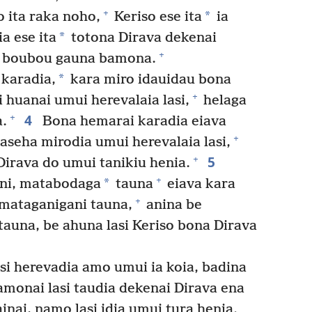
+
*
 ita raka noho,
Keriso ese ita
ia
*
a ese ita
totona Dirava dekenai
+
o boubou gauna bamona.
*
karadia,
kara miro idauidau bona
+
huanai umui herevalaia lasi,
helaga
4
+
a.
Bona hemarai karadia eiava
+
aseha mirodia umui herevalaia lasi,
5
+
 Dirava do umui tanikiu henia.
+
*
ni, matabodaga
tauna
eiava kara
+
 mataganigani tauna,
anina be
auna, be ahuna lasi Keriso bona Dirava
asi herevadia amo umui ia koia, badina
amonai lasi taudia dekenai Dirava ena
inai, namo lasi idia umui tura henia.