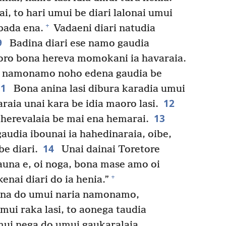
, to hari umui be diari lalonai umui
+
bada ena.
Vadaeni diari natudia
9
Badina diari ese namo gaudia
ro bona hereva momokani ia havaraia.
 namonamo noho edena gaudia be
11
Bona anina lasi dibura karadia umui
12
aia unai kara be idia maoro lasi.
13
 herevalaia be mai ena hemarai.
gaudia ibounai ia hahedinaraia, oibe,
14
be diari.
Unai dainai Toretore
auna e, oi noga, bona mase amo oi
+
enai diari do ia henia.”
ana do umui naria namonamo,
ui raka lasi, to aonega taudia
ui nega do umui gaukaralaia