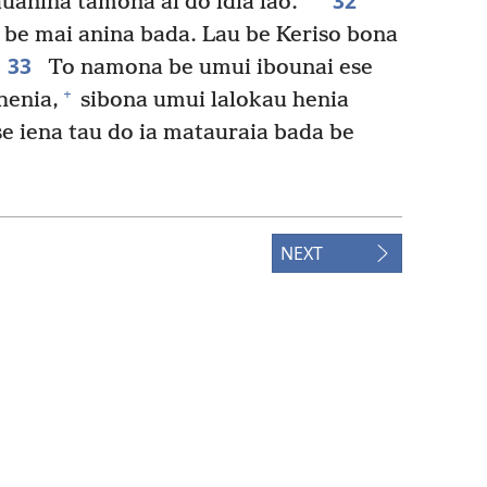
32
auanina tamona ai do idia lao.”
be mai anina bada. Lau be Keriso bona
33
To namona be umui ibounai ese
+
henia,
sibona umui lalokau henia
e iena tau do ia matauraia bada be
NEXT