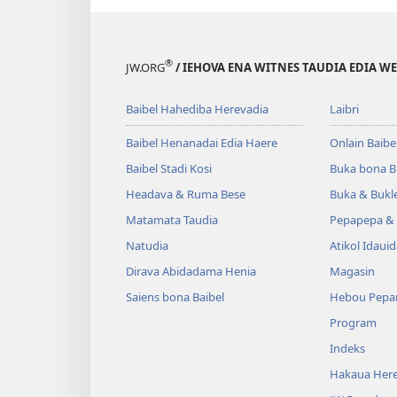
®
JW.ORG
/ IEHOVA ENA WITNES TAUDIA EDIA W
Baibel Hahediba Herevadia
Laibri
Baibel Henanadai Edia Haere
Onlain Baibe
Baibel Stadi Kosi
Buka bona B
Headava & Ruma Bese
Buka & Bukl
Matamata Taudia
Pepapepa & 
Natudia
Atikol Idaui
Dirava Abidadama Henia
Magasin
Saiens bona Baibel
Hebou Pepa
Program
Indeks
Hakaua Here