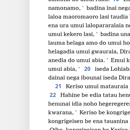
+
namonamo,
badina inai neg
laloa maoromaoro lasi taudia
ena ura umui lalopararalaia 
+
umui kekero lasi,
badina unai
lauma helaga amo do umui ho
helagadia umui gwauraia, Di
+
anedia do umui abia.
Emui k
20
+
umui abia,
iseda Lohiaba
dainai nega ibounai iseda Dir
21
Keriso umui matauraia 
22
Hahine be edia tatau hen
henunai idia noho hegeregere
+
kwarana,
Keriso be kongrig
kongrigeisen be ena tauanina