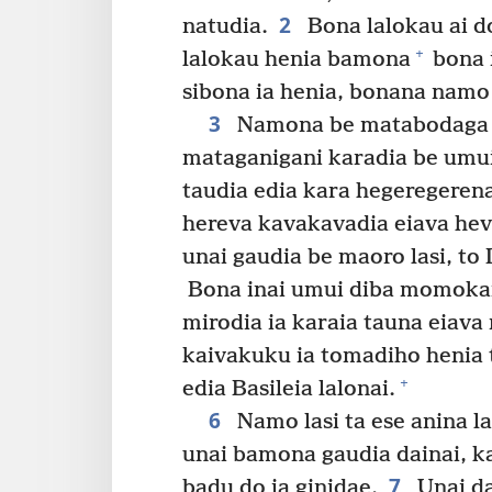
2
natudia.
Bona lalokau ai do
+
lalokau henia bamona
bona i
sibona ia henia, bonana nam
3
Namona be matabodaga 
mataganigani karadia be umui 
taudia edia kara hegeregeren
hereva kavakavadia eiava hev
unai gaudia be maoro lasi, to
Bona inai umui diba momoka
mirodia ia karaia tauna eiava
kaivakuku ia tomadiho henia t
+
edia Basileia lalonai.
6
Namo lasi ta ese anina l
unai bamona gaudia dainai, k
7
badu do ia ginidae.
Unai da