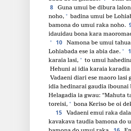
8
Guna umui be dibura lalonai
+
noho,
badina umui be Lohia
bamona do umui raka noho.
idauidau bona kara maoromao
10
+
Namona be umui tahua
+
Lohiabada ese ia abia dae.
+
karaia lasi,
to umui hahedinar
Hehuni ai idia karaia karadia
Vadaeni diari ese maoro lasi 
idia hedinarai gaudia ibounai 
Helagadia ia gwau: “Mahuta t
+
toreisi,
bona Keriso be oi dek
15
Vadaeni emui raka dal
kavakava taudia bamona do um
16
bamona do umui raka.
Em