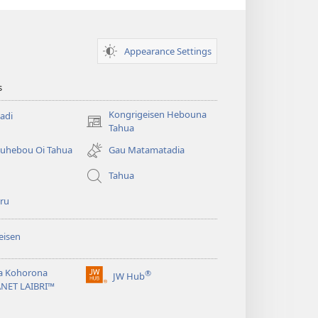
Appearance Settings
s
Kongrigeisen Hebouna
adi
(uindo
Tahua
matamata
uhebou Oi Tahua
Gau Matamatadia
do
ia
Tahua
kehoa)
ru
eisen
a Kohorona
®
JW Hub
(uindo
ANET LAIBRI™
matamata
do