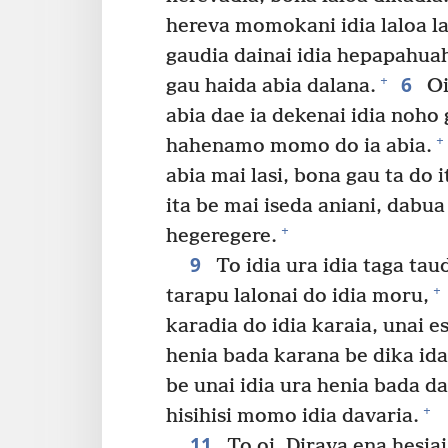
hereva momokani idia laloa la
gaudia dainai idia hepapahuah
6
+
gau haida abia dalana.
Oi
abia dae ia dekenai idia noho
+
hahenamo momo do ia abia.
abia mai lasi, bona gau ta do it
ita be mai iseda aniani, dabu
+
hegeregere.
9
To idia ura idia taga tau
+
tarapu lalonai do idia moru,
karadia do idia karaia, unai e
henia bada karana be dika ida
be unai idia ura henia bada d
+
hisihisi momo idia davaria.
11
To oi, Dirava ena hesiai