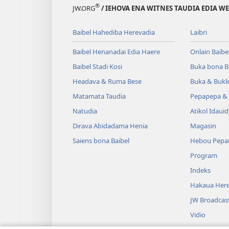
®
JW.ORG
/ IEHOVA ENA WITNES TAUDIA EDIA W
Baibel Hahediba Herevadia
Laibri
Baibel Henanadai Edia Haere
Onlain Baibe
Baibel Stadi Kosi
Buka bona B
Headava & Ruma Bese
Buka & Bukl
Matamata Taudia
Pepapepa & 
Natudia
Atikol Idaui
Dirava Abidadama Henia
Magasin
Saiens bona Baibel
Hebou Pepa
Program
Indeks
Hakaua Here
JW Broadcas
Vidio