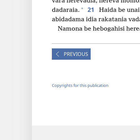
vara herevadia, hereva momoka
21
+
dadaraia.
Haida be unai 
abidadama idia rakatania vad
Namona be hebogahisi here
PREVIOUS
Copyrights for this publication