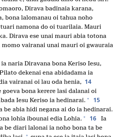
omaoro, Dirava badinaia karana,
a, bona lalomanau oi tahua noho
uari namona do oi tuarilaia. Mauri
a. Dirava ese unai mauri abia totona
a momo vairanai unai mauri oi gwauraia
ia naria Diravana bona Keriso Iesu,
Pilato dekenai ena abidadama ia
14
ia vairanai oi lau oda henia,
goeva bona kerere lasi dalanai oi
15
+
bada Iesu Keriso ia hedinarai.
e abia hidi negana ai do ia hedinarai.
16
+
ona lohia ibounai edia Lohia.
Ia
a be diari lalonai ia noho bona ta be
+