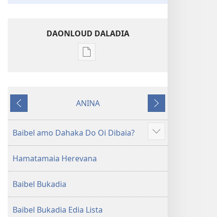
DAONLOUD DALADIA
Pablikeisen
oi
daonloud
ena
ANINA
options
PREVIOUS
NEXT
Nega
Matamata
Baibel amo Dahaka Do Oi Dibaia?
Gau
Trensleisen
haida
Ena
Hamatamaia Herevana
Hahedinaraia
Buka
Helaga
Baibel Bukadia
(2013 Rivisen)
Baibel Bukadia Edia Lista