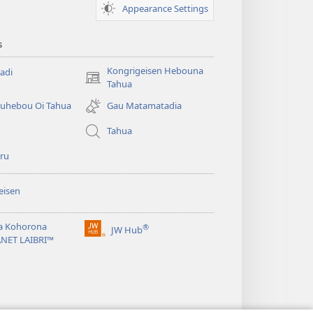
Appearance Settings
s
Kongrigeisen Hebouna
adi
(uindo
Tahua
matamata
uhebou Oi Tahua
Gau Matamatadia
do
ia
Tahua
kehoa)
ru
eisen
a Kohorona
®
JW Hub
(uindo
ANET LAIBRI™
matamata
do
ia
kehoa)