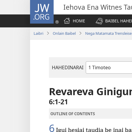
JW.ORG
Iehova Ena Witnes Ta
HOME
BAIBEL HAHE
Laibri
Onlain Baibel
Nega Matamata Trensleis
HAHEDINARAI
Baibel
Bukadia
Revareva Ginigu
6:1-21
OUTLINE OF CONTENTS
6
Igui hesiai taudia be inai b