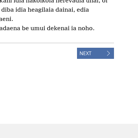
ni idia hakoikoia herevadia unai, oi
diba idia heagilaia dainai, edia
aeni.
adaena be umui dekenai ia noho.
NEXT