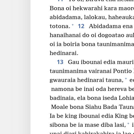
Bona oi hekwarahi kara maor
abidadama, lalokau, haheauk
12
+
totona.
Abidadama ena t
hanaihanai do oi dogoatao auk
oi ia boiria bona taunimanim
hedinarai.
13
Gau ibounai edia mauri 
taunimanima vairanai Pontio 
+
gwauraia hedinarai tauna,
ed
namona be inai oda hereva be 
badinaia, ela bona iseda Lohia
Moale bona Siahu Bada Tauna b
Ia be king ibounai edia King b
+
sibona be ia mase diba lasi,
i