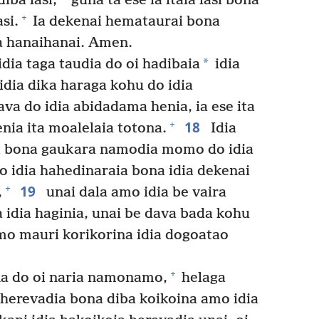
diba lasi,
guna ta ese ia itaia lasi bona
+
asi.
Ia dekenai hemataurai bona
a hanaihanai. Amen.
*
idia taga taudia do oi hadibaia
idia
idia dika haraga kohu do idia
ava do idia abidadama henia, ia ese ita
18
+
nia ita moalelaia totona.
Idia
 bona gaukara namodia momo do idia
o idia hahedinaraia bona idia dekenai
19
+
,
unai dala amo idia be vaira
idia haginia, unai be dava bada kohu
mo mauri korikorina idia dogoatao
+
na do oi naria namonamo,
helaga
i herevadia bona diba koikoina amo idia