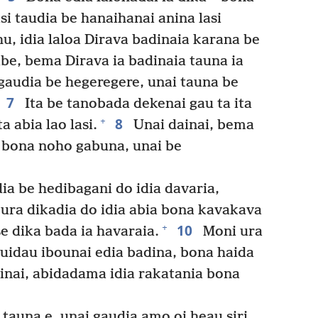
si taudia be hanaihanai anina lasi
u, idia laloa Dirava badinaia karana be
be, bema Dirava ia badinaia tauna ia
 gaudia be hegeregere, unai tauna be
7
Ita be tanobada dekenai gau ta ita
8
+
a abia lao lasi.
Unai dainai, bema
a bona noho gabuna, unai be
dia be hedibagani do idia davaria,
ura dikadia do idia abia bona kavakava
10
+
se dika bada ia havaraia.
Moni ura
uidau ibounai edia badina, bona haida
ainai, abidadama idia rakatania bona
 tauna e, unai gaudia amo oi heau siri.