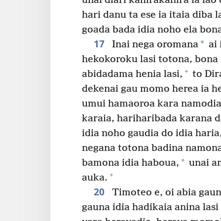
unai diari kahirakahira ia lao 
hari danu ta ese ia itaia diba l
goada bada idia noho ela bon
17
*
Inai nega oromana
ai 
hekokoroku lasi totona, bona 
+
abidadama henia lasi,
to Dir
dekenai gau momo herea ia he
umui hamaoroa kara namodia
karaia, hariharibada karana d
idia noho gaudia do idia haria
negana totona badina namona 
+
bamona idia haboua,
unai a
+
auka.
20
Timoteo e, oi abia gau
gauna idia hadikaia anina las