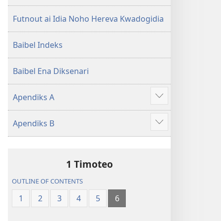
Futnout ai Idia Noho Hereva Kwadogidia
Baibel Indeks
Baibel Ena Diksenari
Apendiks A
Gau
haida
Apendiks B
Hahedinaraia
Gau
haida
Hahedinaraia
1 Timoteo
OUTLINE OF CONTENTS
1
2
3
4
5
6