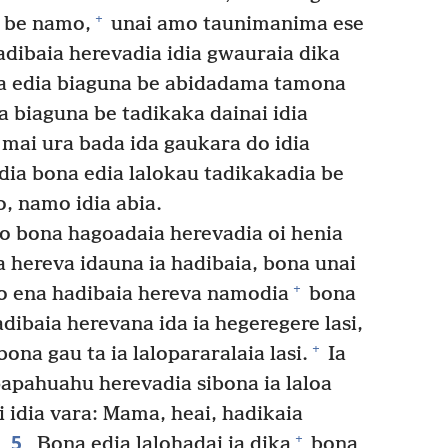
+
a be namo,
unai amo taunimanima ese
dibaia herevadia idia gwauraia dika
a edia biaguna be abidadama tamona
ia biaguna be tadikaka dainai idia
mai ura bada ida gaukara do idia
dia bona edia lalokau tadikakadia be
, namo idia abia.
ho bona hagoadaia herevadia oi henia
 hereva idauna ia hadibaia, bona unai
+
so ena hadibaia hereva namodia
bona
dibaia herevana ida ia hegeregere lasi,
+
na gau ta ia lalopararalaia lasi.
Ia
pahuahu herevadia sibona ia laloa
i idia vara: Mama, heai, hadikaia
5
+
.
Bona edia lalohadai ia dika
bona