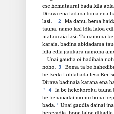
ese hemataurai bada idia abi
Dirava ena ladana bona ena ha
2
+
lasi.
Ma danu, bema haid
tauna, namo lasi idia laloa ed
matauraia lasi. To namona be 
karaia, badina abidadama tau
idia edia gaukara namona amo
Unai gaudia oi hadibaia no
3
noho.
Bema ta be hahediba
be iseda Lohiabada Iesu Keri
Dirava badinaia karana ena ha
4
+
ia be hekokoroku tauna bo
be henanadai momo bona hepa
+
bada.
Unai gaudia dainai ina
herevadia, bona laloa dikadia