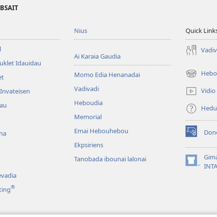
EBSAIT
Nius
Quick Link
l
Vadiv
Ai Karaia Gaudia
uklet Idauidau
Hebo
Momo Edia Henanadai
et
(uindo
matamata
Vadivadi
Vidio
Invateisen
do
Heboudia
dau
ia
Hedu
kehoa)
Memorial
Emai Hebouhebou
Don
na
(uindo
Ekpsiriens
matamata
do
Gim
Tanobada ibounai lalonai
ia
(uindo
INT
kehoa)
matamata
vadia
do
®
ting
ia
kehoa)