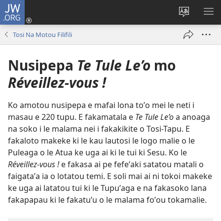
JW.ORG
Log
In
Fetogi
FA
(opens
Le
LE
Tosi Na Motou Filifili
new
Lea
LIS
window)
o
Nusipepa
Te Tule Le’o
mo
Le
Pasina
Réveillez-vous !
Ko amotou nusipepa e mafai lona toʼo mei le neti i
masau e 220 tupu. E fakamatala e
Te Tule Le’o
a anoaga
na soko i le malama nei i fakakikite o Tosi-Tapu. E
fakaloto makeke ki le kau lautosi le logo malie o le
Puleaga o le Atua ke uga ai ki le tui ki Sesu. Ko le
Réveillez-vous !
e fakasa ai pe fefeʼaki satatou matali o
faigataʼa ia o lotatou temi. E soli mai ai ni tokoi makeke
ke uga ai latatou tui ki le Tupuʼaga e na fakasoko lana
fakapapau ki le fakatuʼu o le malama foʼou tokamalie.