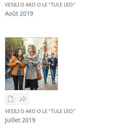
download
VESILI
VESILI O AKO O LE "TULE LEO''
options
O
Août 2019
VESILI
AKO
O
O
AKO
LE
O
"TULE
LE
LEO''
"TULE
Août
LEO''
2019
Août
2019
Publication
Share
download
VESILI
VESILI O AKO O LE "TULE LEO''
options
O
Juillet 2019
VESILI
AKO
O
O