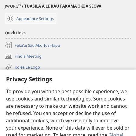
"TULE
Février
®
JW.ORG
/ TUASILA A LE KAU FAKAMĀ'OKI A SEOVA
LEO''
2019
Février
Appearance Settings
2019
Quick Links
Fakaʼui Sau Ako Tosi-Tapu
Find a Meeting
(opens
new
Kolea Le Logo
window)
Privacy Settings
ʼA ata viteo
To provide you with the best possible experience, we
Neʼa Alofa
(opens
use cookies and similar technologies. Some cookies
new
are necessary to make our website work and cannot
window)
TANAKIʼAGA TOSI I LE NETI
be refused. You can accept or decline the use of
(opens
new
additional cookies, which we use only to improve
®
JW Hub
window)
(opens
your experience. None of this data will ever be sold or
new
used for marketing. To learn more, read the
Global