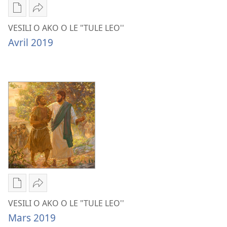
Publication
Share
download
VESILI
VESILI O AKO O LE "TULE LEO''
options
O
Avril 2019
VESILI
AKO
O
O
AKO
LE
O
"TULE
LE
LEO''
"TULE
Avril
LEO''
2019
Avril
2019
Publication
Share
download
VESILI
VESILI O AKO O LE "TULE LEO''
options
O
Mars 2019
VESILI
AKO