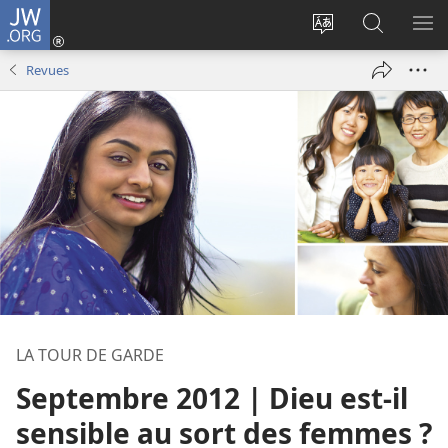
JW.ORG
Se
connecter
Changer
Recherch
AF
(ouvre
la
sur
LE
Revues
une
langue
JW.ORG
ME
nouvelle
du
fenêtre)
site
LA TOUR DE GARDE
Septembre 2012 | Dieu est-il
sensible au sort des femmes ?