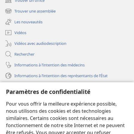
Trouver un office
(ouvre
une
Trouver une assemblée
(ouvre
nouvelle
une
fenêtre)
Les nouveautés
nouvelle
fenêtre)
Vidéos
Vidéos avec audiodescription
Rechercher
Informations à l’intention des médecins
Informations à l’intention des représentants de l’État
Aide
Paramètres de confidentialité
Dons
Pour vous offrir la meilleure expérience possible,
(ouvre
une
nous utilisons des cookies et des technologies
nouvelle
similaires. Certains cookies sont nécessaires au
Bibliothèque en ligne
(ouvre
fenêtre)
fonctionnement de notre site Internet et ne peuvent
une
®
JW Hub
être refusés. Vous pouvez accepter ou refuser
nouvelle