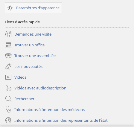
sensible
sensible
Paramètres d'apparence
au
au
sort
sort
Liens d'accès rapide
des
des
Demandez une visite
femmes ?
femmes ?
Trouver un office
(ouvre
une
Trouver une assemblée
(ouvre
nouvelle
une
fenêtre)
Les nouveautés
nouvelle
fenêtre)
Vidéos
Vidéos avec audiodescription
Rechercher
Informations à l’intention des médecins
Informations à l’intention des représentants de l’État
Aide