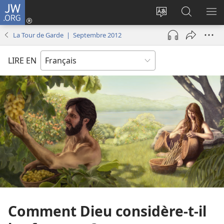
JW.ORG
Se
connecter
Changer
Recherch
AF
(ouvre
la
sur
LE
La Tour de Garde | Septembre 2012
une
langue
JW.ORG
ME
nouvelle
du
LIRE EN
fenêtre)
site
Comment Dieu considère-t-il