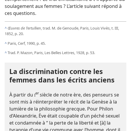
soulagement aux femmes ? L’article suivant répond à
ces questions.
^
Œuvres de Tertullien
, trad. M. de Genoude, Paris, Louis Vivès, t. III,
1852, p. 20.
^
Paris, Cerf, 1990, p. 45.
^
Trad. P. Mazon, Paris, Les Belles Lettres, 1928, p. 53.
La discrimination contre les
femmes dans les écrits anciens
er
À partir du
siècle de notre ère, des penseurs se
I
sont mis à réinterpréter le récit de la Genèse à la
lumière de la philosophie grecque. Pour Philon
d’Alexandrie, Ève était coupable d’un péché sexuel
et condamnée à “ la perte de la liberté et [à] la
tyrannie d’une vie commune avec l’homme, dont il