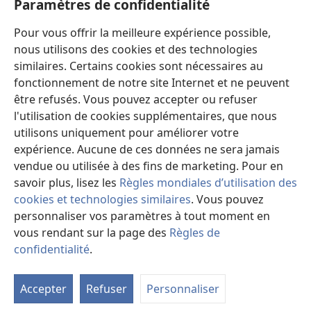
Paramètres de confidentialité
Dons
Pour vous offrir la meilleure expérience possible,
(ouvre
une
nous utilisons des cookies et des technologies
nouvelle
similaires. Certains cookies sont nécessaires au
Bibliothèque en ligne
(ouvre
fenêtre)
fonctionnement de notre site Internet et ne peuvent
une
®
JW Hub
être refusés. Vous pouvez accepter ou refuser
nouvelle
(ouvre
fenêtre)
l'utilisation de cookies supplémentaires, que nous
une
®
JW Library
nouvelle
utilisons uniquement pour améliorer votre
fenêtre)
expérience. Aucune de ces données ne sera jamais
Watchtower Library
vendue ou utilisée à des fins de marketing. Pour en
savoir plus, lisez les
Règles mondiales d’utilisation des
cookies et technologies similaires
. Vous pouvez
personnaliser vos paramètres à tout moment en
vous rendant sur la page des
Règles de
Copyright
© 2026 Watch Tower Bible and Tract Society of Pennsylvania.
CONDITIONS D’UTILISATION
|
RÈGLES DE CONFIDENTIALITÉ
|
confidentialité
.
M
PARAMÈTRES DE CONFIDENTIALITÉ
la
Accepter
Refuser
Personnaliser
ta
de