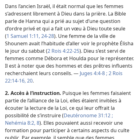
Dans l’ancien Israël, il était normal que les femmes
s’adressent librement à Dieu dans la prière. La Bible
parle de Hanna qui a prié au sujet d’une question
d’ordre privé et qui a fait un vœu à Dieu toute seule
(
1 Samuel 1:11,
24-28
). Une femme de la ville de
Shounem avait l’habitude d’aller voir le prophète Élisha
le jour du sabbat (
2 Rois 4:22-25
). Dieu s’est servi de
femmes comme Débora et Houlda pour le représenter.
Il est à noter que des hommes et des prêtres influents
recherchaient leurs conseils. —
Juges 4:4-8 ;
2 Rois
22:14-16,
20
.
2. Accès à l’instruction.
Puisque les femmes faisaient
partie de l’alliance de la Loi, elles étaient invitées à
écouter la lecture de la Loi, ce qui leur offrait la
possibilité de s’instruire (
Deutéronome 31:12 ;
Nehémia 8:2,
8
). Elles pouvaient aussi recevoir une
formation pour participer à certains aspects du culte
public. Par exemple, il semble que des femmes