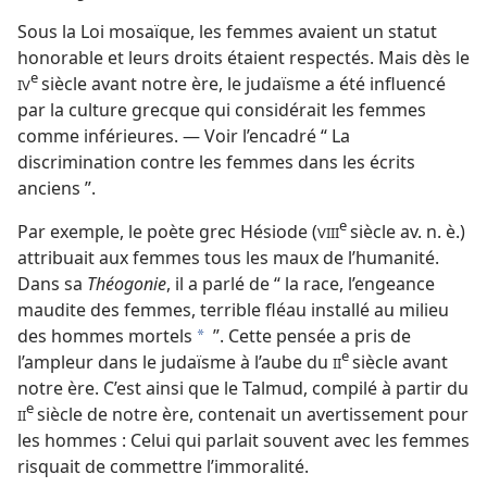
Sous la Loi mosaïque, les femmes avaient un statut
honorable et leurs droits étaient respectés. Mais dès le
e
siècle avant notre ère, le judaïsme a été influencé
IV
par la culture grecque qui considérait les femmes
comme inférieures. — Voir l’encadré “ La
discrimination contre les femmes dans les écrits
anciens ”.
e
Par exemple, le poète grec Hésiode (
siècle av. n. è.)
VIII
attribuait aux femmes tous les maux de l’humanité.
Dans sa
Théogonie
, il a parlé de “ la race, l’engeance
maudite des femmes, terrible fléau installé au milieu
des hommes mortels
”. Cette pensée a pris de
*
e
l’ampleur dans le judaïsme à l’aube du
siècle avant
II
notre ère. C’est ainsi que le Talmud, compilé à partir du
e
siècle de notre ère, contenait un avertissement pour
II
les hommes : Celui qui parlait souvent avec les femmes
risquait de commettre l’immoralité.