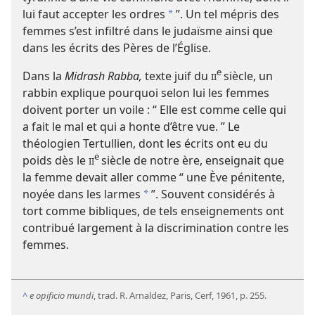
lui faut accepter les ordres
”. Un tel mépris des
*
femmes s’est infiltré dans le judaïsme ainsi que
dans les écrits des Pères de l’Église.
e
Dans la
Midrash Rabba,
texte juif du
siècle, un
II
rabbin explique pourquoi selon lui les femmes
doivent porter un voile : “ Elle est comme celle qui
a fait le mal et qui a honte d’être vue. ” Le
théologien Tertullien, dont les écrits ont eu du
e
poids dès le
siècle de notre ère, enseignait que
II
la femme devait aller comme “ une Ève pénitente,
noyée dans les larmes
”. Souvent considérés à
*
tort comme bibliques, de tels enseignements ont
contribué largement à la discrimination contre les
femmes.
^
e opificio mundi
, trad. R. Arnaldez, Paris, Cerf, 1961, p. 255.