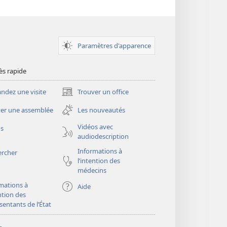
Paramètres d'apparence
ès rapide
dez une visite
Trouver un office
(ouvre
une
er une assemblée
Les nouveautés
nouvelle
fenêtre)
Vidéos avec
os
audiodescription
Informations à
ercher
l’intention des
médecins
mations à
Aide
ention des
sentants de l’État