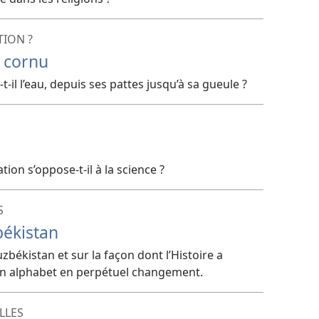
ION ?
e cornu
-
t-
il l’eau, depuis ses pattes jusqu’à sa gueule ?
éation s’oppose-
t-
il à la science ?
S
békistan
uzbékistan et sur la façon dont l’Histoire a
un alphabet en perpétuel changement.
LLES