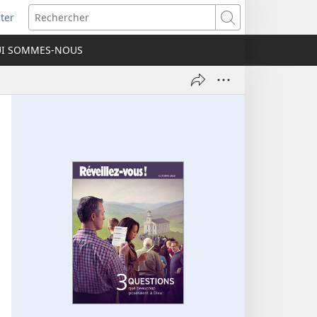
ter
e
Rechercher
I SOMMES-NOUS
lle
re)