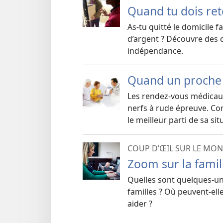
Quand tu dois ret
As-
tu quitté le domicile f
d’argent ? Découvre des c
indépendance.
Quand un proche
Les rendez-vous médicaux 
nerfs à rude épreuve. Co
le meilleur parti de sa sit
COUP D’ŒIL SUR LE MO
Zoom sur la famil
Quelles sont quelques-une
familles ? Où peuvent-
ell
aider ?