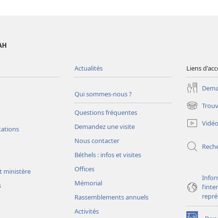
AH
Actualités
Liens d'acc
Deman
Qui sommes-nous ?
Trouv
(ouvre
Questions fréquentes
une
Vidé
Demandez une visite
nouvelle
tations
fenêtre)
Nous contacter
Rech
Béthels : infos et visites
Offices
t ministère
Infor
Mémorial
s
l’int
repré
Rassemblements annuels
Activités