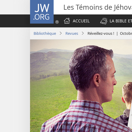
JW.ORG
Les Témoins de Jého
ACCUEIL
LA BIBLE E
Bibliothèque
Revues
Réveillez-vous ! | Octob