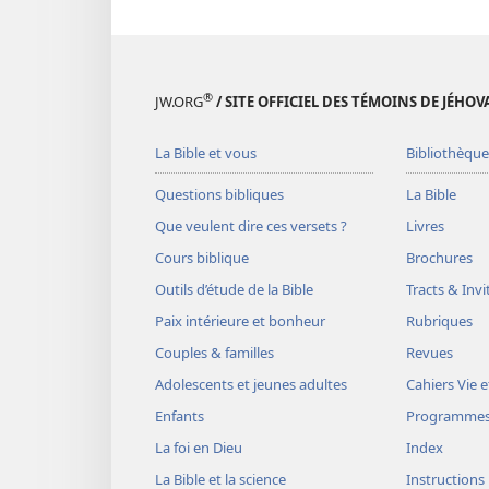
®
JW.ORG
/ SITE OFFICIEL DES TÉMOINS DE JÉHOV
La Bible et vous
Bibliothèque
Questions bibliques
La Bible
Que veulent dire ces versets ?
Livres
Cours biblique
Brochures
Outils d’étude de la Bible
Tracts & Invi
Paix intérieure et bonheur
Rubriques
Couples & familles
Revues
Adolescents et jeunes adultes
Cahiers Vie e
Enfants
Programme
La foi en Dieu
Index
La Bible et la science
Instructions