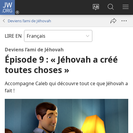
JW.ORG
Se
connecter
Changer
Recherch
AF
(ouvre
la
sur
LE
Deviens l’ami de Jéhovah
une
langue
JW.ORG
ME
nouvelle
du
LIRE EN
fenêtre)
site
Deviens l’ami de Jéhovah
Épisode 9 : « Jéhovah a créé
toutes choses »
Accompagne Caleb qui découvre tout ce que Jéhovah a
fait !