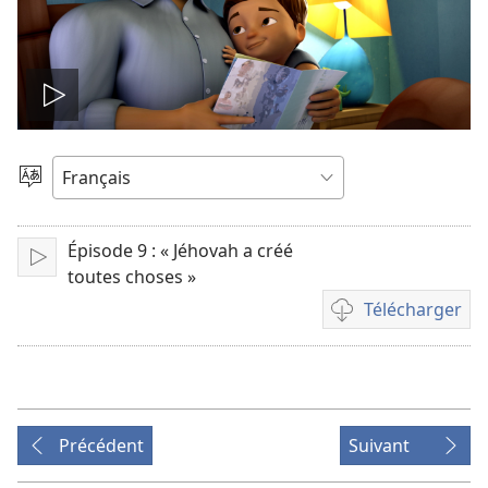
Lire
la
Choisir
une
vidéo
langue
Épisode 9 : « Jéhovah a créé
Lire
toutes choses »
Télécharger
Options
de
téléchargement
des
vidéos
Précédent
Suivant