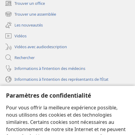
Trouver un office
(ouvre
une
Trouver une assemblée
(ouvre
nouvelle
une
fenêtre)
Les nouveautés
nouvelle
fenêtre)
Vidéos
Vidéos avec audiodescription
Rechercher
Informations à l’intention des médecins
Informations à l’intention des représentants de l’État
Aide
Paramètres de confidentialité
Dons
Pour vous offrir la meilleure expérience possible,
(ouvre
une
nous utilisons des cookies et des technologies
nouvelle
similaires. Certains cookies sont nécessaires au
Bibliothèque en ligne
(ouvre
fenêtre)
fonctionnement de notre site Internet et ne peuvent
une
®