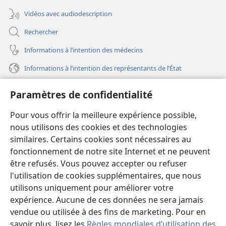
Vidéos avec audiodescription
Rechercher
Informations à l’intention des médecins
Informations à l’intention des représentants de l’État
Aide
Paramètres de confidentialité
Dons
Pour vous offrir la meilleure expérience possible,
(ouvre
une
nous utilisons des cookies et des technologies
nouvelle
similaires. Certains cookies sont nécessaires au
Bibliothèque en ligne
(ouvre
fenêtre)
fonctionnement de notre site Internet et ne peuvent
une
®
JW Hub
être refusés. Vous pouvez accepter ou refuser
nouvelle
(ouvre
fenêtre)
l'utilisation de cookies supplémentaires, que nous
une
®
JW Library
nouvelle
utilisons uniquement pour améliorer votre
fenêtre)
expérience. Aucune de ces données ne sera jamais
Watchtower Library
vendue ou utilisée à des fins de marketing. Pour en
savoir plus, lisez les
Règles mondiales d’utilisation des