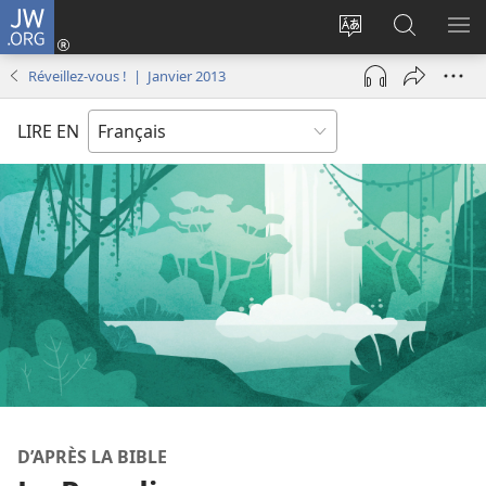
JW.ORG
Se
connecter
Changer
Recherch
AF
(ouvre
la
sur
LE
Réveillez-vous ! | Janvier 2013
une
langue
JW.ORG
ME
nouvelle
du
LIRE EN
fenêtre)
site
D’APRÈS LA BIBLE