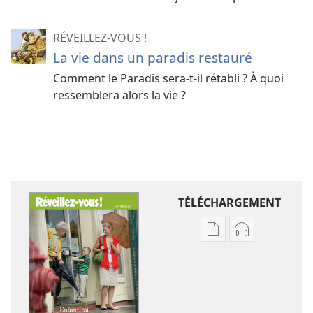
RÉVEILLEZ-VOUS !
La vie dans un paradis restauré
Comment le Paradis sera-t-il rétabli ? À quoi
ressemblera alors la vie ?
TÉLÉCHARGEMENT
Options
Options
de
de
téléchargement
téléchargem
des
des
publications
enregistreme