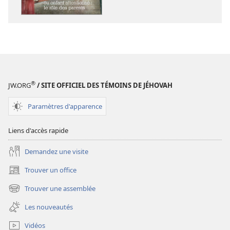
numériques
audio
RÉVEILLEZ-
RÉVEILLEZ-
VOUS !
VOUS !
Enfant-
Enfant-
roi
roi
ou
ou
enfant
enfant
®
JW.ORG
/ SITE OFFICIEL DES TÉMOINS DE JÉHOVAH
attentionné :
attentionné :
le
le
Paramètres d'apparence
rôle
rôle
des
des
Liens d'accès rapide
parents
parents
Demandez une visite
Trouver un office
(ouvre
une
Trouver une assemblée
(ouvre
nouvelle
une
fenêtre)
Les nouveautés
nouvelle
fenêtre)
Vidéos