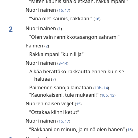
”Miten kaunis sinä oletkaan, rakkaimpani!”
Nuori nainen
(
16, 17
)
”Sinä olet kaunis, rakkaani”
(
16
)
2
Nuori nainen
(
1
)
”Olen vain rannikkotasangon sahrami”
Paimen
(
2
)
Rakkaimpani ”kuin lilja”
Nuori nainen
(
3–14
)
Älkää herättäkö rakkautta ennen kuin se
haluaa
(
7
)
Paimenen sanoja lainataan
(
10b–14
)
”Kaunokaiseni, tule mukaani!”
(
10b
,
13
)
Nuoren naisen veljet
(
15
)
”Ottakaa kiinni ketut”
Nuori nainen
(
16, 17
)
”Rakkaani on minun, ja minä olen hänen”
(
16
)