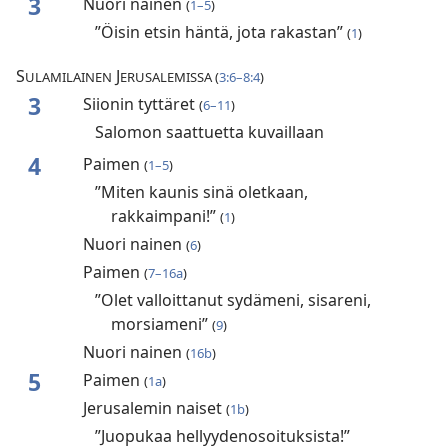
3
Nuori nainen
(
1–5
)
”Öisin etsin häntä, jota rakastan”
(
1
)
S
J
ULAMILAINEN
ERUSALEMISSA (
3:6–8:4
)
3
Siionin tyttäret
(
6–11
)
Salomon saattuetta kuvaillaan
4
Paimen
(
1–5
)
”Miten kaunis sinä oletkaan,
rakkaimpani!”
(
1
)
Nuori nainen
(
6
)
Paimen
(
7–16a
)
”Olet valloittanut sydämeni, sisareni,
morsiameni”
(
9
)
Nuori nainen
(
16b
)
5
Paimen
(
1a
)
Jerusalemin naiset
(
1b
)
”Juopukaa hellyydenosoituksista!”