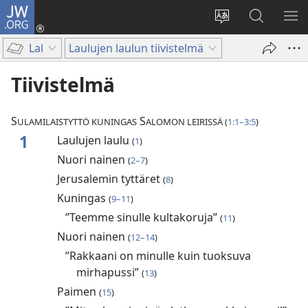
JW.ORG
Kirjaudu
(avaa
Vaihda
Hae
NÄ
uuden
sivuston
JW.ORG-
VA
Lal
Laulujen laulun tiivistelmä
ikkunan)
kieli
sivustolta
Tiivistelmä
S
S
ULAMILAISTYTTÖ KUNINGAS
ALOMON LEIRISSÄ (
1:1–3:5
)
1
Laulujen laulu
(
1
)
Nuori nainen
(
2–7
)
Jerusalemin tyttäret
(
8
)
Kuningas
(
9–11
)
”Teemme sinulle kultakoruja”
(
11
)
Nuori nainen
(
12–14
)
”Rakkaani on minulle kuin tuoksuva
mirhapussi”
(
13
)
Paimen
(
15
)