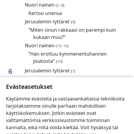
Nuori nainen
(
2–8
)
Kertoo unensa
Jerusalemin tyttäret
(
9
)
”Miten sinun rakkaasi on parempi kuin
kukaan muu?”
Nuori nainen
(
10–16
)
”Hän erottuu kymmenentuhannen
joukosta”
(
10
)
6
Jerusalemin tyttäret
(
1
)
Nuori nainen
(
2, 3
)
Evästeasetukset
”Minä olen rakkaani oma, ja rakkaani on
minun”
(
3
)
Käytämme evästeitä ja vastaavankaltaisia tekniikoita
Kuningas
(
4–10
)
tarjotaksemme sinulle parhaan mahdollisen
”Olet kaunis kuin Tirsa”
(
4
)
käyttökokemuksen. Jotkin evästeet ovat
Naisten sanoja lainataan
välttämättömiä verkkosivustomme toiminnan
(
10
)
kannalta, eikä niitä voida kieltää. Voit hyväksyä tai
Nuori nainen
(
11, 12
)