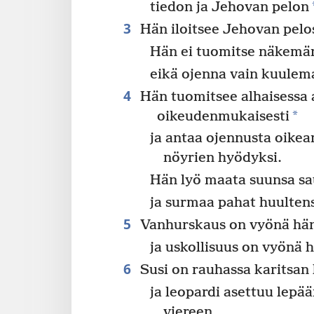
tiedon ja Jehovan pelon
3
Hän iloitsee Jehovan pelo
Hän ei tuomitse näkemän
eikä ojenna vain kuulem
4
Hän tuomitsee alhaisessa 
*
oikeudenmukaisesti
ja antaa ojennusta oikea
nöyrien hyödyksi.
Hän lyö maata suunsa sa
ja surmaa pahat huulten
5
Vanhurskaus on vyönä hän
ja uskollisuus on vyönä h
6
Susi on rauhassa karitsan 
ja leopardi asettuu lep
viereen,