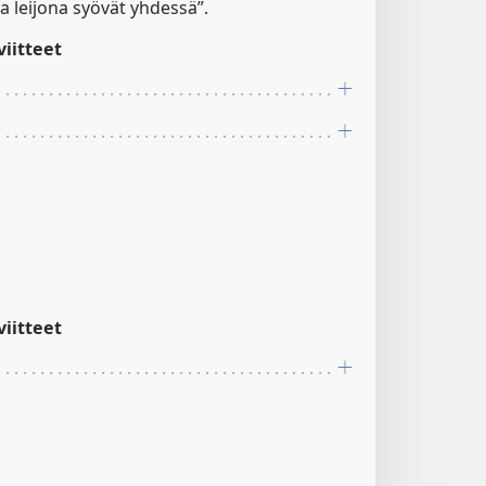
ja leijona syövät yhdessä”.
iitteet
iitteet