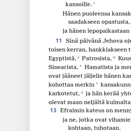
s
kansoille.
Hänen puoleensa kansak
saadakseen opastusta,
ja hänen lepopaikastaan 
11
Sinä päivänä Jehova oje
toisen kerran, hankkiakseen t
v
w
Egyptistä,
Patrosista,
Kuus
*
Sinearista,
Hamatista ja mer
ovat jääneet jäljelle hänen ka
*
kohottaa merkin
kansakunnil
a
karkotetut,
ja hän kerää yht
olevat maan neljältä kulmalta
13
Efraimin kateus on menny
ja ne, jotka ovat vihamie
kohtaan, tuhotaan.