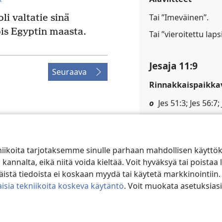
Tai ”Imeväinen”.
oli valtatie sinä
ois Egyptin maasta.
Tai ”vieroitettu lapsi
Jesaja 11:9
Seuraava
Rinnakkaispaikkav
o
Jes 51:3; Jes 56:7;
p
Jes 2:4; Jes 35:9; 
ociety of Pennsylvania.
q
Ps 22:27; Hab 2:
ÄSTEASETUKSET
niikoita tarjotaksemme sinulle parhaan mahdollisen käyttö
alta, eikä niitä voida kieltää. Voit hyväksyä tai poistaa l
stä tiedoista ei koskaan myydä tai käytetä markkinointiin.
Jesaja 11:10
isia tekniikoita koskeva käytäntö
. Voit muokata asetuksiasi
Alaviitteet
Tai ”merkkipaaluksi