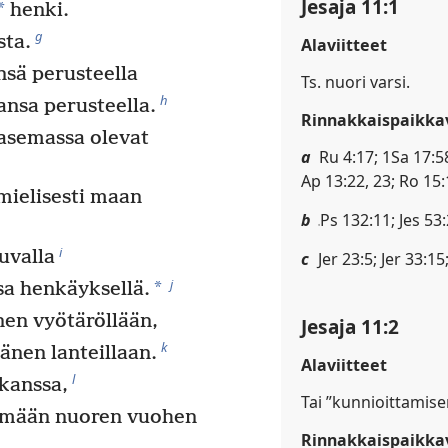
Jesaja 11:1
*
henki.
g
sta.
Alaviitteet
sä perusteella
Ts. nuori varsi.
h
ansa perusteella.
Rinnakkaispaikkav
asemassa olevat
a
Ru 4:17; 1Sa 17:58
Ap 13:22, 23; Ro 15
mielisesti maan
b
Ps 132:11; Jes 53:2
i
uvalla
c
Jer 23:5; Jer 33:15
j
*
sa henkäyksellä.
en vyötäröllään,
Jesaja 11:2
k
änen lanteillaan.
Alaviitteet
l
kanssa,
Tai ”kunnioittamise
äämään nuoren vuohen
Rinnakkaispaikkav