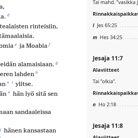
Tai mahd. ”vasikka 
a,
Rinnakkaispaikkav
d
a.
l
Jes 65:25
ealaisten rinteisiin,
tämaalaisia.
m
Hes 34:25
e
f
domia
ja Moabia
Jesaja 11:7
g
heidän alamaisiaan.
Alaviitteet
h
eren lahden
Tai ”olkia”.
i
*
an
ylitse.
Rinnakkaispaikkav
*
ään
hän lyö sitä sen
n
Ho 2:18
emaan sandaaleissa
Jesaja 11:8
j
hänen kansastaan
Alaviitteet
k