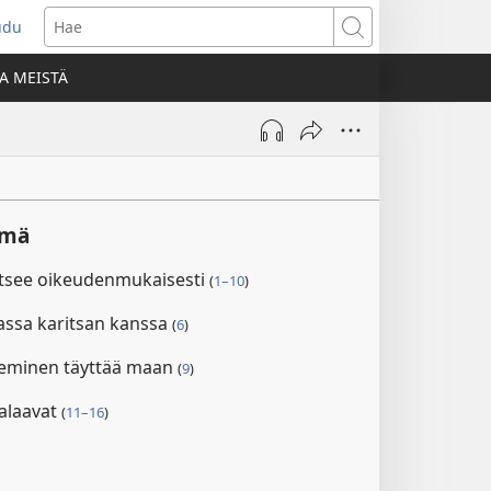
udu
aa
Hae
den
A MEISTÄ
unan)
lmä
litsee oikeudenmukaisesti
(
1–10
)
assa karitsan kanssa
(
6
)
teminen täyttää maan
(
9
)
palaavat
(
11–16
)