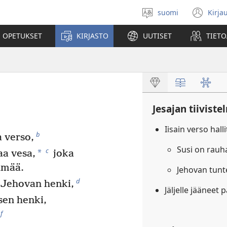
suomi
Kirja
Valitse
(av
kieli
uu
 OPETUKSET
KIRJASTO
UUTISET
TIETO
ikk
Jesajan tiiviste
Iisain verso hal
b
 verso,
Susi on rauh
c
*
aa vesa,
joka
lmää.
Jehovan tun
d
 Jehovan henki,
Jäljelle jääneet 
en henki,
f