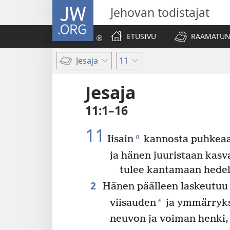
JW.ORG
Jehovan todistajat
ETUSIVU
RAAMATUN
Jesaja
11
Jesaja
11:1–16
11
a
Iisain
kannosta puhkeaa
ja hänen juuristaan kasv
tulee kantamaan hede
2
Hänen päälleen laskeutuu
e
viisauden
ja ymmärryks
neuvon ja voiman henki,