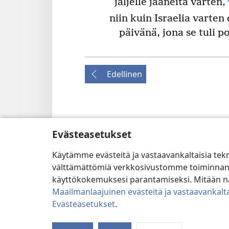
jäljelle jääneitä varten,
niin kuin Israelia varten 
päivänä, jona se tuli p
Edellinen
Tämän julkaisun tekijänoikeudet
Evästeasetukset
Copyright
©
2026
Watch Tower Bible and Tract S
KÄYTTÖEHDOT
|
TIETOSUOJAKÄYTÄNTÖ
|
EV
Käytämme evästeitä ja vastaavankaltaisia tek
välttämättömiä verkkosivustomme toiminnan kann
käyttökokemuksesi parantamiseksi. Mitään näi
Maailmanlaajuinen evästeitä ja vastaavankalta
Evästeasetukset
.