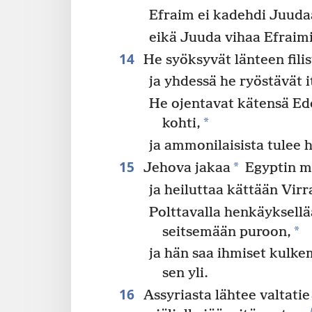
Efraim ei kadehdi Juuda
eikä Juuda vihaa Efraimi
14
He syöksyvät länteen filist
ja yhdessä he ryöstävät i
He ojentavat kätensä E
*
kohti,
ja ammonilaisista tulee 
15
*
Jehova jakaa
Egyptin m
ja heiluttaa kättään Virr
Polttavalla henkäyksell
*
seitsemään puroon,
ja hän saa ihmiset kulk
sen yli.
16
Assyriasta lähtee valtatie