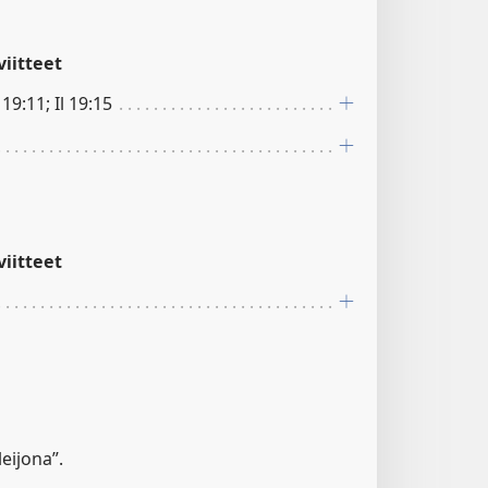
iitteet
 19:11; Il 19:15
iitteet
leijona”.