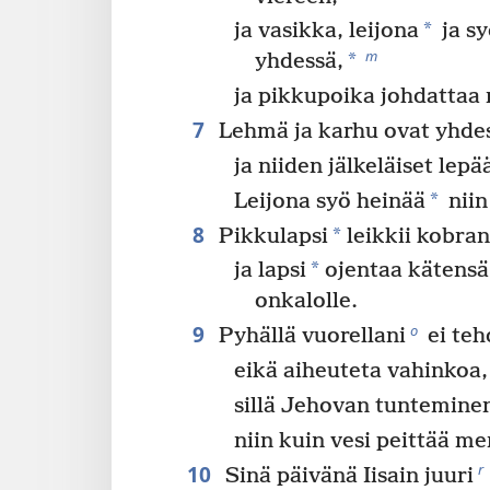
*
ja vasikka, leijona
ja sy
m
*
yhdessä,
ja pikkupoika johdattaa n
7
Lehmä ja karhu ovat yhdes
ja niiden jälkeläiset lep
*
Leijona syö heinää
niin
8
*
Pikkulapsi
leikkii kobran
*
ja lapsi
ojentaa kätens
onkalolle.
9
o
Pyhällä vuorellani
ei teh
eikä aiheuteta vahinkoa,
sillä Jehovan tuntemine
niin kuin vesi peittää me
10
r
Sinä päivänä Iisain juuri