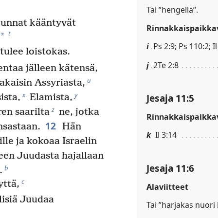
Tai ”hengellä”.
unnat kääntyvät
Rinnakkaispaikkav
t
*
i
Ps 2:9; Ps 110:2; Il
tulee loistokas.
j
2Te 2:8
ntaa jälleen kätensä,
u
akaisin Assyriasta,
x
y
Jesaja 11:5
ista,
Elamista,
z
en saarilta
ne, jotka
Rinnakkaispaikkav
12
nsastaan.
Hän
k
Il 3:14
le ja kokoaa Israelin
een Juudasta hajallaan
Jesaja 11:6
b
.
c
ttä,
Alaviitteet
lisiä Juudaa
Tai ”harjakas nuori 