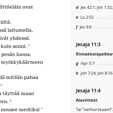
öttöeläin ovat
d
Jes 42:1; Joh 1:32
e
Lu 2:52
iitä.
f
Jes 9:6
sä laitumella,
äävät yhdessä.
Jesaja 11:3
n
 kuin sonni.
Rinnakkaispaikkav
 pesän luona,
ä myrkkykäärmeen
g
Hpr 5:7
h
Joh 7:24; Joh 8:16
dä mitään pahaa
p
Jesaja 11:4
n täyttää maan
Alaviitteet
q
ren.
Tai ”vanhurskaasti”
*
nousee merkiksi