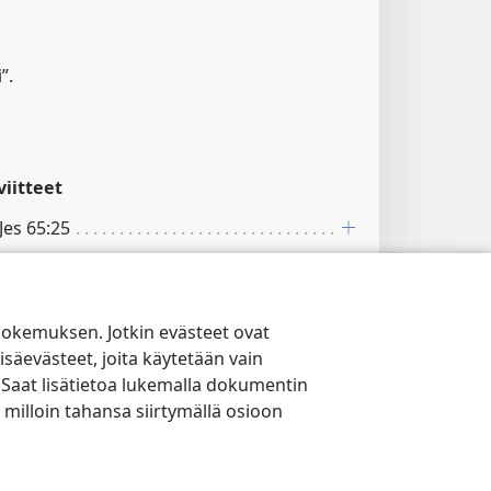
”.
iitteet
 Jes 65:25
Jes 60:18; Mi 4:4
14
kokemuksen. Jotkin evästeet ovat
isäevästeet, joita käytetään vain
 Saat lisätietoa lukemalla dokumentin
 milloin tahansa siirtymällä osioon
”.