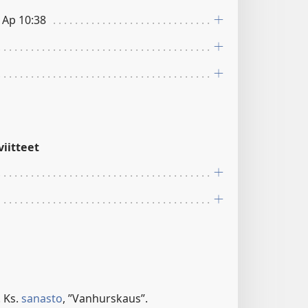
; Ap 10:38
iitteet
. Ks.
sanasto
, ”Vanhurskaus”.