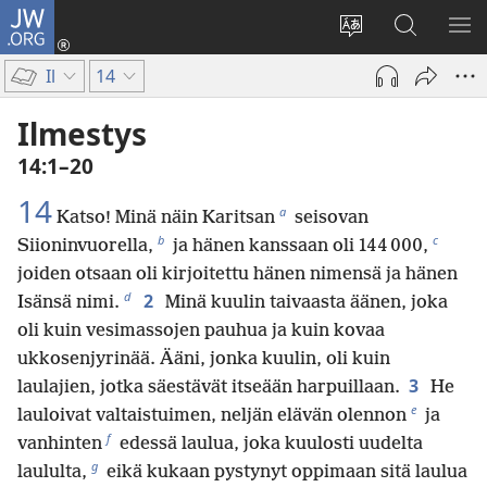
JW.ORG
Kirjaudu
(avaa
Vaihda
Hae
NÄ
uuden
sivuston
JW.ORG-
VA
Il
14
ikkunan)
kieli
sivustolta
Ilmestys
14:1–20
14
a
Katso! Minä näin Karitsan
seisovan
b
c
Siioninvuorella,
ja hänen kanssaan oli 144 000,
joiden otsaan oli kirjoitettu hänen nimensä ja hänen
d
2
Isänsä nimi.
Minä kuulin taivaasta äänen, joka
oli kuin vesimassojen pauhua ja kuin kovaa
ukkosenjyrinää. Ääni, jonka kuulin, oli kuin
3
laulajien, jotka säestävät itseään harpuillaan.
He
e
lauloivat valtaistuimen, neljän elävän olennon
ja
f
vanhinten
edessä laulua, joka kuulosti uudelta
g
laululta,
eikä kukaan pystynyt oppimaan sitä laulua