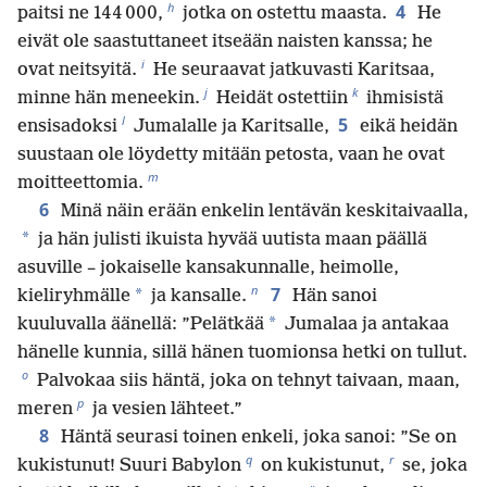
h
4
paitsi ne 144 000,
jotka on ostettu maasta.
He
eivät ole saastuttaneet itseään naisten kanssa; he
i
ovat neitsyitä.
He seuraavat jatkuvasti Karitsaa,
j
k
minne hän meneekin.
Heidät ostettiin
ihmisistä
l
5
ensisadoksi
Jumalalle ja Karitsalle,
eikä heidän
suustaan ole löydetty mitään petosta, vaan he ovat
m
moitteettomia.
6
Minä näin erään enkelin lentävän keskitaivaalla,
*
ja hän julisti ikuista hyvää uutista maan päällä
asuville – jokaiselle kansakunnalle, heimolle,
n
7
*
kieliryhmälle
ja kansalle.
Hän sanoi
*
kuuluvalla äänellä: ”Pelätkää
Jumalaa ja antakaa
hänelle kunnia, sillä hänen tuomionsa hetki on tullut.
o
Palvokaa siis häntä, joka on tehnyt taivaan, maan,
p
meren
ja vesien lähteet.”
8
Häntä seurasi toinen enkeli, joka sanoi: ”Se on
q
r
kukistunut! Suuri Babylon
on kukistunut,
se, joka