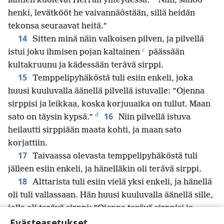
lähtien kuolevat Herran yhteydessä.
Niin, sanoo
henki, levätkööt he vaivannäöstään, sillä heidän
tekonsa seuraavat heitä.”
14
Sitten minä näin valkoisen pilven, ja pilvellä
c
istui joku ihmisen pojan kaltainen
päässään
kultakruunu ja kädessään terävä sirppi.
15
Temppelipyhäköstä tuli esiin enkeli, joka
huusi kuuluvalla äänellä pilvellä istuvalle: ”Ojenna
sirppisi ja leikkaa, koska korjuuaika on tullut. Maan
d
16
sato on täysin kypsä.”
Niin pilvellä istuva
heilautti sirppiään maata kohti, ja maan sato
korjattiin.
17
Taivaassa olevasta temppelipyhäköstä tuli
jälleen esiin enkeli, ja hänelläkin oli terävä sirppi.
18
Alttarista tuli esiin vielä yksi enkeli, ja hänellä
oli tuli vallassaan. Hän huusi kuuluvalla äänellä sille,
jolla oli terävä sirppi: ”Ojenna terävä sirppisi ja
Evästeasetukset
korjaa maan viiniköynnöksen tertut, sillä sen