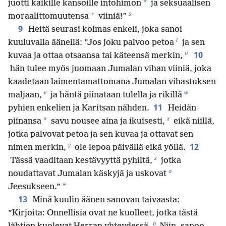
*
juotti kaikille kansoille intohimon
ja seksuaalisen
s
*
moraalittomuutensa
viiniä!”
9
Heitä seurasi kolmas enkeli, joka sanoi
t
kuuluvalla äänellä: ”Jos joku palvoo petoa
ja sen
u
10
kuvaa ja ottaa otsaansa tai käteensä merkin,
hän tulee myös juomaan Jumalan vihan viiniä, joka
kaadetaan laimentamattomana Jumalan vihastuksen
v
w
maljaan,
ja häntä piinataan tulella ja rikillä
11
pyhien enkelien ja Karitsan nähden.
Heidän
x
*
piinansa
savu nousee aina ja ikuisesti,
eikä niillä,
jotka palvovat petoa ja sen kuvaa ja ottavat sen
y
12
nimen merkin,
ole lepoa päivällä eikä yöllä.
z
Tässä vaaditaan kestävyyttä pyhiltä,
jotka
a
noudattavat Jumalan käskyjä ja uskovat
*
Jeesukseen.”
13
Minä kuulin äänen sanovan taivaasta:
”Kirjoita: Onnellisia ovat ne kuolleet, jotka tästä
b