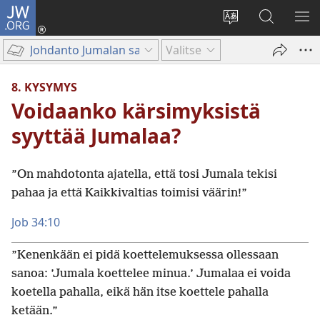
JW.ORG
Kirjaudu
(avaa
Vaihda
Hae
NÄ
uuden
sivuston
JW.ORG-
VA
Johdanto Jumalan sanaan
Valitse
ikkunan)
kieli
sivustolta
8. KYSYMYS
Voidaanko kärsimyksistä
syyttää Jumalaa?
”On mahdotonta ajatella, että tosi Jumala tekisi
pahaa ja että Kaikkivaltias toimisi väärin!”
Job 34:10
”Kenenkään ei pidä koettelemuksessa ollessaan
sanoa: ’Jumala koettelee minua.’ Jumalaa ei voida
koetella pahalla, eikä hän itse koettele pahalla
ketään.”