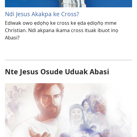
Ndi Jesus Akakpa ke Cross?
Ediwak owo ẹdọhọ ke cross ke ẹda ẹdiọn̄ọ mme
Christian. Ndi akpana ikama cross ituak ibuot inọ
Abasi?
Nte Jesus Osude Uduak Abasi