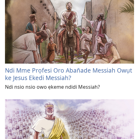
Ndi Mme Prọfesi Oro Aban̄ade Messiah Owụt
ke Jesus Ekedi Messiah?
Ndi nsio nsio owo ẹkeme ndidi Messiah?