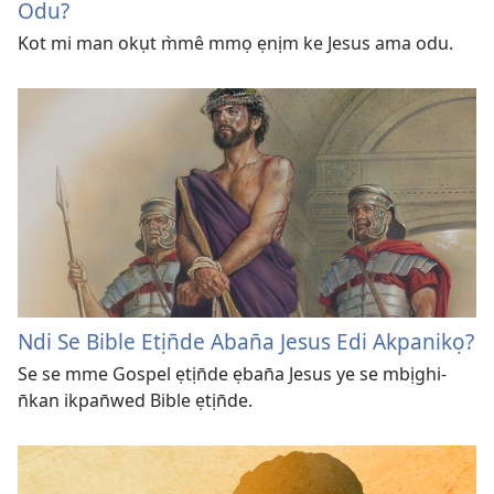
Odu?
Kot mi man okụt m̀mê mmọ ẹnịm ke Jesus ama odu.
Ndi Se Bible Etịn̄de Aban̄a Jesus Edi Akpanikọ?
Se se mme Gospel ẹtịn̄de ẹban̄a Jesus ye se mbịghi-
n̄kan ikpan̄wed Bible ẹtịn̄de.