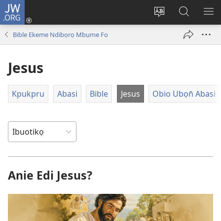
JW.ORG
Dụk
(opens
Kpụhọ
Yom
WU
new
usem
N̄kpọ
SE
Bible Ekeme Ndibọrọ Mbụme Fo
window)
ikpehe
ke
ID
Intanet
JW.ORG
Jesus
Kpukpru
Abasi
Bible
Jesus
Obio Ubọn̄ Abasi
Anie Edi Jesus?