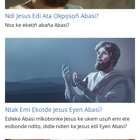
Ndi Jesus Edi Ata Ọkpọsọn̄ Abasi?
Nso ke eketịn̄ aban̄a Abasi?
Ntak Emi Ẹkotde Jesus Eyen Abasi?
Edieke Abasi mîkobonke Jesus ke ukem usụn̄ emi ete
esibonde nditọ, didie ndien ke Jesus edi Eyen Abasi?