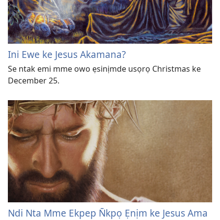
Ini Ewe ke Jesus Akamana?
Se ntak emi mme owo ẹsinịmde usọrọ Christmas ke
December 25.
Ndi Nta Mme Ekpep N̄kpọ Ẹnịm ke Jesus Ama