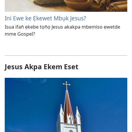
Ini Ewe ke Ẹkewet Mbụk Jesus?
Isua ifan̄ ẹkebe tọn̄ọ Jesus akakpa mbemiso ẹwetde
mme Gospel?
Jesus Akpa Ekem Eset