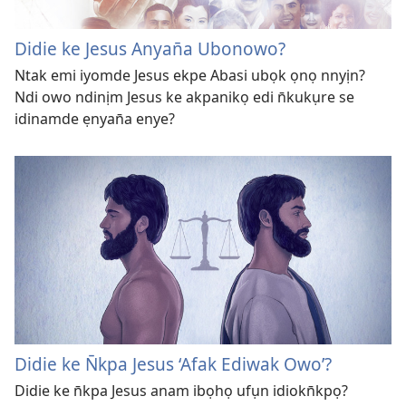
Didie ke Jesus Anyan̄a Ubonowo?
Ntak emi iyomde Jesus ekpe Abasi ubọk ọnọ nnyịn?
Ndi owo ndinịm Jesus ke akpanikọ edi n̄kukụre se
idinamde ẹnyan̄a enye?
Didie ke N̄kpa Jesus ‘Afak Ediwak Owo’?
Didie ke n̄kpa Jesus anam ibọhọ ufụn idiokn̄kpọ?