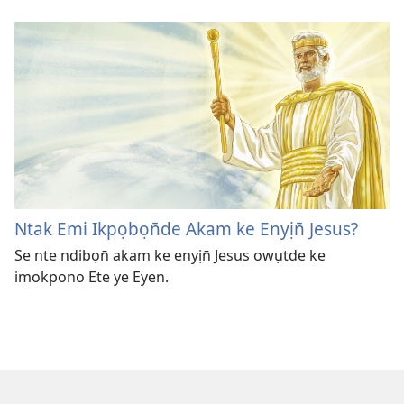
Ntak Emi Ikpọbọn̄de Akam ke Enyịn̄ Jesus?
Se nte ndibọn̄ akam ke enyịn̄ Jesus owụtde ke
imokpono Ete ye Eyen.