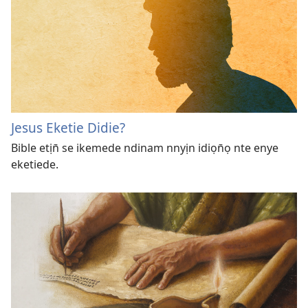
Jesus Eketie Didie?
Bible etịn̄ se ikemede ndinam nnyịn idiọn̄ọ nte enye
eketiede.