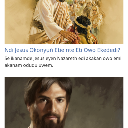
Ndi Jesus Okonyụn̄ Etie nte Eti Owo Ekededi?
Se ikanamde Jesus eyen Nazareth edi akakan owo emi
akanam odudu uwem.