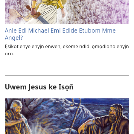
Anie Edi Michael Emi Edide Etubom Mme
Angel?
Ẹsikot enye enyịn̄ en̄wen, ekeme ndidi ọmọdiọn̄ọ enyịn̄
oro.
Uwem Jesus ke Isọn̄