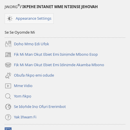
®
JW.ORG
/ IKPEHE INTANET MME NTIENSE JEHOVAH
Appearance Settings
Se Se Oyomde Mi
Dọhọ Mmọ Ẹdi Ufọk
Fịk Mi Man Okụt Ebiet Emi Isinịmde Mbono Esop
(opens
new
Fịk Mi Man Okụt Ebiet Emi Idinịmde Akamba Mbono
(opens
window)
new
Obufa n̄kpọ emi odude
window)
Mme Vidio
Yom n̄kpọ
Se Idọn̄de Inọ Ofụri Ererimbot
Yak In̄wam Fi