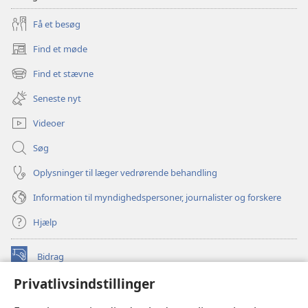
Få et besøg
Find et møde
(åbner
nyt
Find et stævne
(åbner
vindue)
nyt
Seneste nyt
vindue)
Videoer
Søg
Oplysninger til læger vedrørende behandling
Information til myndighedspersoner, journalister og forskere
Hjælp
Bidrag
(åbner
nyt
Privatlivsindstillinger
vindue)
Watchtower ONLINE LIBRARY™
(åbner