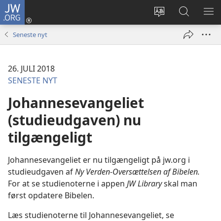
JW.ORG
Log
på
Vælg
Søg
VIS
(åbner
sprog
på
ME
Seneste nyt
nyt
JW.ORG
vindue)
26. JULI 2018
SENESTE NYT
Johannesevangeliet
(studieudgaven) nu
tilgængeligt
Johannesevangeliet er nu tilgængeligt på jw.org i
studieudgaven af
Ny Verden-Oversættelsen af Bibelen.
For at se studienoterne i appen
JW Library
skal man
først opdatere Bibelen.
Læs studienoterne til Johannesevangeliet, se