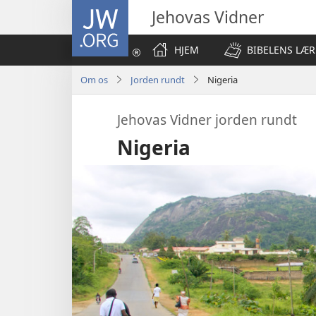
JW.ORG
Jehovas Vidner
HJEM
BIBELENS LÆR
Om os
Jorden rundt
Nigeria
Jehovas Vidner jorden rundt
Nigeria