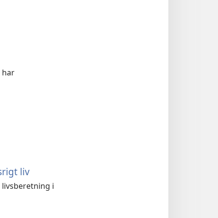
 har
igt liv
livsberetning i