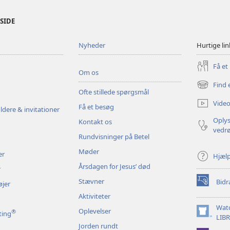
ESIDE
Nyheder
Hurtige lin
Få et
Om os
Find 
(åbner
Ofte stillede spørgsmål
nyt
Video
Få et besøg
vindue)
ldere & invitationer
Oplys
Kontakt os
vedr
Rundvisninger på Betel
Møder
er
Hjæl
Årsdagen for Jesus’ død
r
Stævner
Bidr
øjer
(åbner
nyt
Aktiviteter
vindue)
Wat
Oplevelser
®
ting
(åbner
LIB
Jorden rundt
nyt