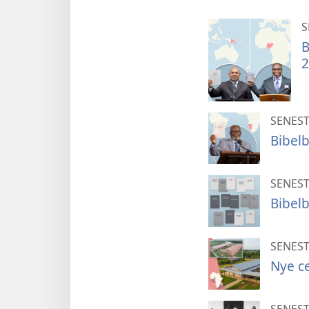
S
B
2
SENEST
Bibel
SENEST
Bibel
SENEST
Nye ce
SENEST