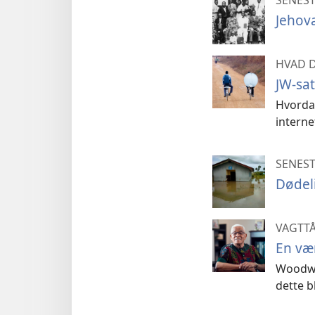
Jehova
HVAD D
JW-sat
Hvordan
intern
SENEST
Dødel
VAGTT
En vær
Woodwor
dette b