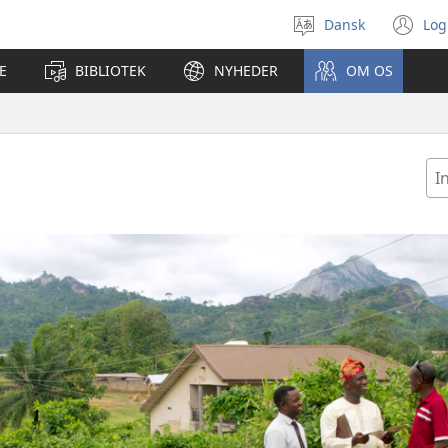
Dansk
Log
Vælg
(å
sprog
ny
E
BIBLIOTEK
NYHEDER
OM OS
vi
In
ell
væ
la