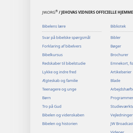
®
JW.ORG
/ JEHOVAS VIDNERS OFFICIELLE HJEMM
Bibelens lære
Bibliotek
Svar på bibelske spørgsmål
Bibler
Forklaring af bibelvers
Bøger
Bibelkursus
Brochurer
Redskaber til bibelstudie
Emnekort, fo
Lykke og indre fred
Artikelserier
Ægteskab og familie
Blade
Teenagere og unge
Arbejdshæft
Børn
Programme
Tro på Gud
Studieværkt
Bibelen og videnskaben
Vejledninger
Bibelen og historien
JW Broadcas
Videoer