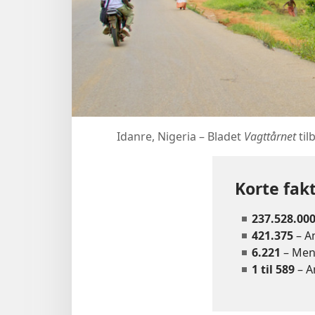
Idanre, Nigeria – Bladet
Vagttårnet
til
Korte fak
237.528.00
421.375
– An
6.221
– Men
1 til 589
– A