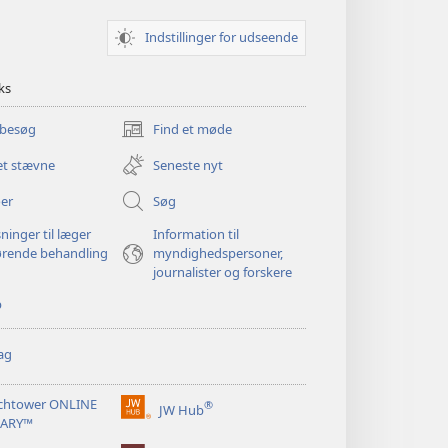
Indstillinger for udseende
ks
 besøg
Find et møde
(åbner
nyt
et stævne
Seneste nyt
vindue)
er
Søg
ninger til læger
Information til
ørende behandling
myndighedspersoner,
journalister og forskere
p
ag
chtower ONLINE
®
JW Hub
(åbner
RARY™
nyt