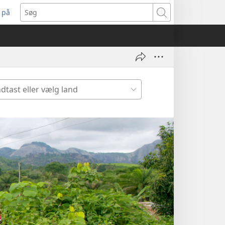
 på
bner
Søg
t
ndue)
dtast
er
lg
nd