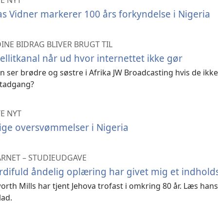
s Vidner markerer 100 års forkyndelse i Nigeria
INE BIDRAG BLIVER BRUGT TIL
ellitkanal når ud hvor internettet ikke gør
 ser brødre og søstre i Afrika JW Broadcasting hvis de ikke
etadgang?
E NYT
ige oversvømmelser i Nigeria
ÅRNET – STUDIEUDGAVE
difuld åndelig oplæring har givet mig et indholdsr
th Mills har tjent Jehova trofast i omkring 80 år. Læs hans 
lad.