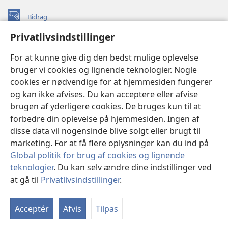
Bidrag
(åbner
nyt
Privatlivsindstillinger
vindue)
Watchtower ONLINE LIBRARY™
(åbner
For at kunne give dig den bedst mulige oplevelse
nyt
®
JW Hub
bruger vi cookies og lignende teknologier. Nogle
vindue)
(åbner
cookies er nødvendige for at hjemmesiden fungerer
nyt
®
JW Library
vindue)
og kan ikke afvises. Du kan acceptere eller afvise
brugen af yderligere cookies. De bruges kun til at
Watchtower Library
forbedre din oplevelse på hjemmesiden. Ingen af
disse data vil nogensinde blive solgt eller brugt til
marketing. For at få flere oplysninger kan du ind på
Global politik for brug af cookies og lignende
Copyright
© 2026 Watch Tower Bible and Tract Society of Pennsylvania.
teknologier
. Du kan selv ændre dine indstillinger ved
ANVENDELSESVILKÅR
|
PRIVATLIVSPOLITIK
|
at gå til
Privatlivsindstillinger
.
PRIVATLIVSINDSTILLINGER
Acceptér
Afvis
Tilpas