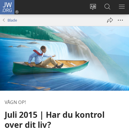
JW.ORG
Log
på
Vælg
Søg
VIS
(åbner
sprog
på
ME
Blade
nyt
JW.ORG
vindue)
VÅGN OP!
Juli 2015 | Har du kontrol
over dit liv?