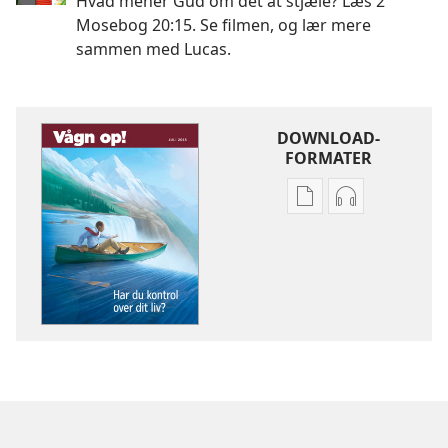
Hvad mener Gud om det at stjæle? Læs 2
Mosebog 20:15. Se filmen, og lær mere
sammen med Lucas.
DOWNLOAD-
FORMATER
Indstillinger
Indstillinger
for
for
download
download
af
af
publikationer
lydindspilnin
VÅGN
VÅGN
OP!
OP!
Har
Har
du
du
kontrol
kontrol
over
over