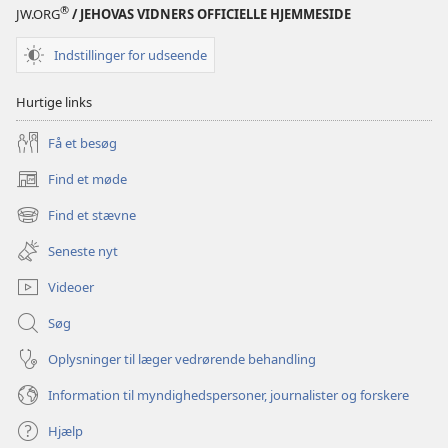
®
JW.ORG
/ JEHOVAS VIDNERS OFFICIELLE HJEMMESIDE
dit
dit
liv?
liv?
Indstillinger for udseende
Hurtige links
Få et besøg
Find et møde
(åbner
nyt
Find et stævne
(åbner
vindue)
nyt
Seneste nyt
vindue)
Videoer
Søg
Oplysninger til læger vedrørende behandling
Information til myndighedspersoner, journalister og forskere
Hjælp